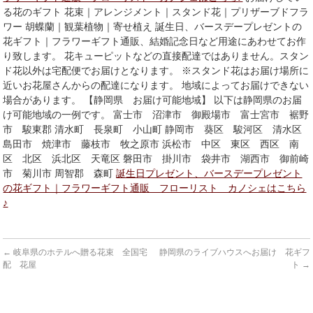
る花のギフト 花束｜アレンジメント｜スタンド花｜プリザーブドフラ
ワー 胡蝶蘭｜観葉植物｜寄せ植え 誕生日、バースデープレゼントの
花ギフト｜フラワーギフト通販、結婚記念日など用途にあわせてお作
り致します。 花キューピットなどの直接配達ではありません。スタン
ド花以外は宅配便でお届けとなります。 ※スタンド花はお届け場所に
近いお花屋さんからの配達になります。 地域によってお届けできない
場合があります。 【静岡県 お届け可能地域】 以下は静岡県のお届
け可能地域の一例です。 富士市 沼津市 御殿場市 富士宮市 裾野
市 駿東郡 清水町 長泉町 小山町 静岡市 葵区 駿河区 清水区
島田市 焼津市 藤枝市 牧之原市 浜松市 中区 東区 西区 南
区 北区 浜北区 天竜区 磐田市 掛川市 袋井市 湖西市 御前崎
市 菊川市 周智郡 森町
誕生日プレゼント、バースデープレゼント
の花ギフト｜フラワーギフト通販 フローリスト カノシェはこちら
♪
←
岐阜県のホテルへ贈る花束 全国宅
静岡県のライブハウスへお届け 花ギフ
配 花屋
ト
→