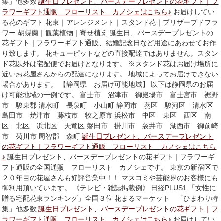
集」他多数
誕生日プレゼント、バースデープレゼントの花ギフト｜フ
ラワーギフト通販 フローリスト カノシェはこちら♪
お届けしてい
る花のギフト 花束｜アレンジメント｜スタンド花｜プリザーブドフラ
ワー 胡蝶蘭｜観葉植物｜寄せ植え 誕生日、バースデープレゼントの
花ギフト｜フラワーギフト通販、結婚記念日など用途にあわせてお作
り致します。 花キューピットなどの直接配達ではありません。スタン
ド花以外は宅配便でお届けとなります。 ※スタンド花はお届け場所に
近いお花屋さんからの配達になります。 地域によってお届けできない
場合があります。 【静岡県 お届け可能地域】 以下は静岡県のお届
け可能地域の一例です。 富士市 沼津市 御殿場市 富士宮市 裾野
市 駿東郡 清水町 長泉町 小山町 静岡市 葵区 駿河区 清水区
島田市 焼津市 藤枝市 牧之原市 浜松市 中区 東区 西区 南
区 北区 浜北区 天竜区 磐田市 掛川市 袋井市 湖西市 御前崎
市 菊川市 周智郡 森町
誕生日プレゼント、バースデープレゼント
の花ギフト｜フラワーギフト通販 フローリスト カノシェはこちら
♪
誕生日プレゼント、バースデープレゼントの花ギフト｜フラワーギ
フト通販の全国通販 フローリスト カノシェです。 東京の新宿区で
２０年目の花屋さんも好評営業中！！ マスコミや芸能界のお客様にも
御利用頂いています。 《テレビ・雑誌掲載例》 日経PLUS1 「女性に
贈る宅配花束ランキング」全国３位 花まるマーケット 「ひまわり特
集」他多数
誕生日プレゼント、バースデープレゼントの花ギフト｜フ
ラワーギフト通販 フローリスト カノシェはこちら♪
お届けしてい