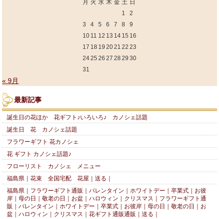
月
火
水
木
金
土
日
1
2
3
4
5
6
7
8
9
10
11
12
13
14
15
16
17
18
19
20
21
22
23
24
25
26
27
28
29
30
31
« 9月
最新記事
誕生日の花ほか 花ギフト♪いろいろ♪ カノシェ話題
誕生日 花 カノシェ話題
フラワーギフト 花カノシェ
花 ギフト カノシェ話題♪
フローリスト カノシェ メニュー
福島県｜花束 全国宅配 花屋｜送る｜
福島県｜フラワーギフト通販｜バレンタイン｜ホワイトデー｜卒業式｜お彼
岸｜母の日｜敬老の日｜お盆｜ハロウィン｜クリスマス｜フラワーギフト通
販｜バレンタイン｜ホワイトデー｜卒業式｜お彼岸｜母の日｜敬老の日｜お
盆｜ハロウィン｜クリスマス｜花ギフト通販通販｜送る｜