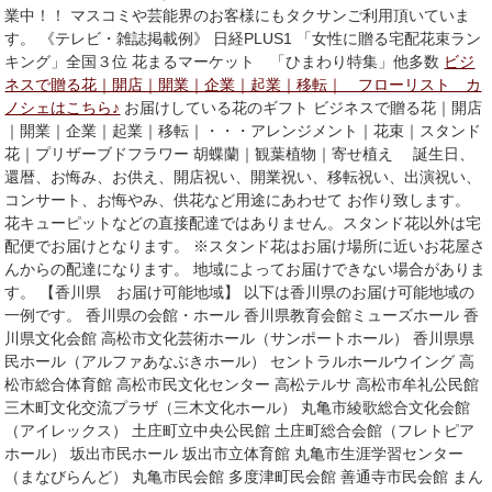
業中！！ マスコミや芸能界のお客様にもタクサンご利用頂いていま
す。 《テレビ・雑誌掲載例》 日経PLUS1 「女性に贈る宅配花束ラン
キング」全国３位 花まるマーケット 「ひまわり特集」他多数
ビジ
ネスで贈る花｜開店｜開業｜企業｜起業｜移転｜ フローリスト カ
ノシェはこちら♪
お届けしている花のギフト ビジネスで贈る花｜開店
｜開業｜企業｜起業｜移転｜・・・アレンジメント｜花束｜スタンド
花｜プリザーブドフラワー 胡蝶蘭｜観葉植物｜寄せ植え 誕生日、
還暦、お悔み、お供え、開店祝い、開業祝い、移転祝い、出演祝い、
コンサート、お悔やみ、供花など用途にあわせて お作り致します。
花キューピットなどの直接配達ではありません。スタンド花以外は宅
配便でお届けとなります。 ※スタンド花はお届け場所に近いお花屋さ
んからの配達になります。 地域によってお届けできない場合がありま
す。 【香川県 お届け可能地域】 以下は香川県のお届け可能地域の
一例です。 香川県の会館・ホール 香川県教育会館ミューズホール 香
川県文化会館 高松市文化芸術ホール（サンポートホール） 香川県県
民ホール（アルファあなぶきホール） セントラルホールウイング 高
松市総合体育館 高松市民文化センター 高松テルサ 高松市牟礼公民館
三木町文化交流プラザ（三木文化ホール） 丸亀市綾歌総合文化会館
（アイレックス） 土庄町立中央公民館 土庄町総合会館（フレトピア
ホール） 坂出市民ホール 坂出市立体育館 丸亀市生涯学習センター
（まなびらんど） 丸亀市民会館 多度津町民会館 善通寺市民会館 まん