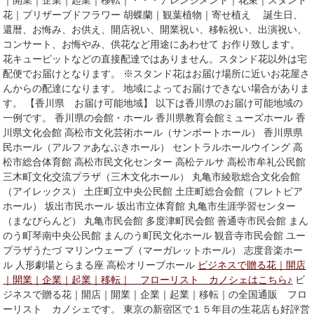
｜開業｜企業｜起業｜移転｜・・・アレンジメント｜花束｜スタンド
花｜プリザーブドフラワー 胡蝶蘭｜観葉植物｜寄せ植え 誕生日、
還暦、お悔み、お供え、開店祝い、開業祝い、移転祝い、出演祝い、
コンサート、お悔やみ、供花など用途にあわせて お作り致します。
花キューピットなどの直接配達ではありません。スタンド花以外は宅
配便でお届けとなります。 ※スタンド花はお届け場所に近いお花屋さ
んからの配達になります。 地域によってお届けできない場合がありま
す。 【香川県 お届け可能地域】 以下は香川県のお届け可能地域の
一例です。 香川県の会館・ホール 香川県教育会館ミューズホール 香
川県文化会館 高松市文化芸術ホール（サンポートホール） 香川県県
民ホール（アルファあなぶきホール） セントラルホールウイング 高
松市総合体育館 高松市民文化センター 高松テルサ 高松市牟礼公民館
三木町文化交流プラザ（三木文化ホール） 丸亀市綾歌総合文化会館
（アイレックス） 土庄町立中央公民館 土庄町総合会館（フレトピア
ホール） 坂出市民ホール 坂出市立体育館 丸亀市生涯学習センター
（まなびらんど） 丸亀市民会館 多度津町民会館 善通寺市民会館 まん
のう町琴南中央公民館 まんのう町民文化ホール 観音寺市民会館 ユー
プラザうたづ マリンウェーブ（マーガレットホール） 志度音楽ホー
ル 人形劇場とらまる座 高松オリーブホール
ビジネスで贈る花｜開店
｜開業｜企業｜起業｜移転｜ フローリスト カノシェはこちら♪
ビ
ジネスで贈る花｜開店｜開業｜企業｜起業｜移転｜の全国通販 フロ
ーリスト カノシェです。 東京の新宿区で１５年目の生花店も好評営