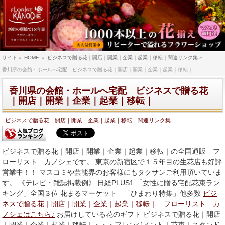
サイト
»
HOME
»
ビジネスで贈る花｜開店｜開業｜企業｜起業｜移転｜関連リンク集
»
香川県の会館・ホールへ宅配 ビジネスで贈る花｜開店｜開業｜企業｜起業｜移転｜
香川県の会館・ホールへ宅配 ビジネスで贈る花
｜開店｜開業｜企業｜起業｜移転｜
ビジネスで贈る花｜開店｜開業｜企業｜起業｜移転｜関連リンク集
ビジネスで贈る花｜開店｜開業｜企業｜起業｜移転｜の全国通販 フ
ローリスト カノシェです。 東京の新宿区で１５年目の生花店も好評
営業中！！ マスコミや芸能界のお客様にもタクサンご利用頂いていま
す。 《テレビ・雑誌掲載例》 日経PLUS1 「女性に贈る宅配花束ラン
キング」全国３位 花まるマーケット 「ひまわり特集」他多数
ビジ
ネスで贈る花｜開店｜開業｜企業｜起業｜移転｜ フローリスト カ
ノシェはこちら♪
お届けしている花のギフト ビジネスで贈る花｜開店