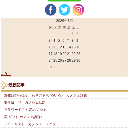
2026年8月
月
火
水
木
金
土
日
1
2
3
4
5
6
7
8
9
10
11
12
13
14
15
16
17
18
19
20
21
22
23
24
25
26
27
28
29
30
31
« 9月
最新記事
誕生日の花ほか 花ギフト♪いろいろ♪ カノシェ話題
誕生日 花 カノシェ話題
フラワーギフト 花カノシェ
花 ギフト カノシェ話題♪
フローリスト カノシェ メニュー