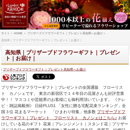
サイト
»
HOME
»
プリザーブドフラワーギフト｜プレゼント高知県へお届け
»
高知県｜プリザーブドフラワーギフト｜プレゼント｜お届け｜
高知県｜プリザーブドフラワーギフト｜プレゼン
ト｜お届け｜
プリザーブドフラワーギフト｜プレゼント高知県へお届け
プリザーブドフラワーギフト｜プレゼントの全国通販 フローリス
ト カノシェです。 東京の新宿区で１４年目の花屋さんも好評営業
中！！ マスコミや芸能界のお客様にも御利用頂いています。 《テレ
ビ・雑誌掲載例》 日経PLUS1 「女性に贈る宅配花束ランキング」全
国３位 花まるマーケット 「ひまわり特集」他多数
プリザーブドフ
ラワーギフト｜プレゼント フローリスト カノシェはこちら♪
お届
けしている花のギフト 花束｜アレンジメント｜スタンド花｜プリザー