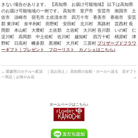
きない場合があります。 【高知県 お届け可能地域】 以下は高知県
のお届け可能地域の一例です。 高知市 室戸市 安芸市 南国市 土
佐市 須崎市 宿毛市 土佐清水市 四万十市 香美市 香南市 安芸
郡 東洋町 奈半利町 田野町 安田町 北川村 馬路村 芸西村 長
岡郡 本山町 大豊町 土佐郡 土佐町 大川村 吾川郡 いの町 仁
淀川町 高岡郡 中土佐町 佐川町 越知町 四万十町 檮原町 津
野町 日高村 幡多郡 黒潮町 大月町 三原村
プリザーブドフラワ
ーギフト｜プレゼント フローリスト カノシェはこちら♪
←
愛媛県のホテルへ配送 ｜花お供え｜
高知県の会館・ホールへ送る 花ギフト
一周忌｜お悔やみ花
→
ホームページはこちら♪