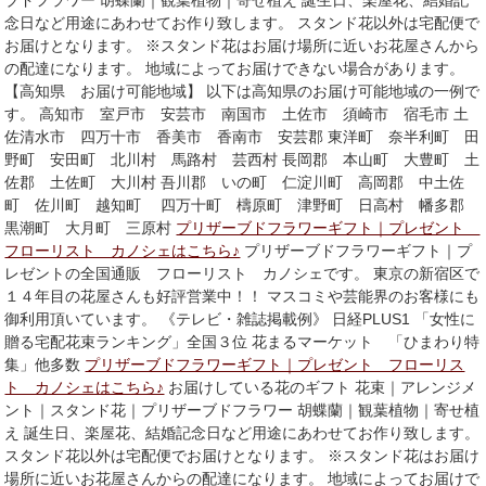
ブドフラワー 胡蝶蘭｜観葉植物｜寄せ植え 誕生日、楽屋花、結婚記
念日など用途にあわせてお作り致します。 スタンド花以外は宅配便で
お届けとなります。 ※スタンド花はお届け場所に近いお花屋さんから
の配達になります。 地域によってお届けできない場合があります。
【高知県 お届け可能地域】 以下は高知県のお届け可能地域の一例で
す。 高知市 室戸市 安芸市 南国市 土佐市 須崎市 宿毛市 土
佐清水市 四万十市 香美市 香南市 安芸郡 東洋町 奈半利町 田
野町 安田町 北川村 馬路村 芸西村 長岡郡 本山町 大豊町 土
佐郡 土佐町 大川村 吾川郡 いの町 仁淀川町 高岡郡 中土佐
町 佐川町 越知町 四万十町 檮原町 津野町 日高村 幡多郡
黒潮町 大月町 三原村
プリザーブドフラワーギフト｜プレゼント
フローリスト カノシェはこちら♪
プリザーブドフラワーギフト｜プ
レゼントの全国通販 フローリスト カノシェです。 東京の新宿区で
１４年目の花屋さんも好評営業中！！ マスコミや芸能界のお客様にも
御利用頂いています。 《テレビ・雑誌掲載例》 日経PLUS1 「女性に
贈る宅配花束ランキング」全国３位 花まるマーケット 「ひまわり特
集」他多数
プリザーブドフラワーギフト｜プレゼント フローリス
ト カノシェはこちら♪
お届けしている花のギフト 花束｜アレンジメ
ント｜スタンド花｜プリザーブドフラワー 胡蝶蘭｜観葉植物｜寄せ植
え 誕生日、楽屋花、結婚記念日など用途にあわせてお作り致します。
スタンド花以外は宅配便でお届けとなります。 ※スタンド花はお届け
場所に近いお花屋さんからの配達になります。 地域によってお届けで