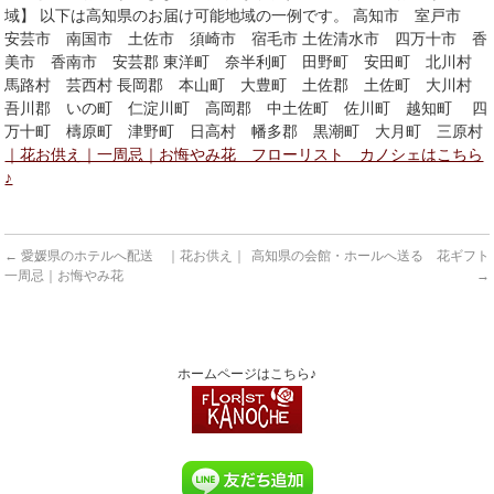
域】 以下は高知県のお届け可能地域の一例です。 高知市 室戸市
安芸市 南国市 土佐市 須崎市 宿毛市 土佐清水市 四万十市 香
美市 香南市 安芸郡 東洋町 奈半利町 田野町 安田町 北川村
馬路村 芸西村 長岡郡 本山町 大豊町 土佐郡 土佐町 大川村
吾川郡 いの町 仁淀川町 高岡郡 中土佐町 佐川町 越知町 四
万十町 檮原町 津野町 日高村 幡多郡 黒潮町 大月町 三原村
｜花お供え｜一周忌｜お悔やみ花 フローリスト カノシェはこちら
♪
←
愛媛県のホテルへ配送 ｜花お供え｜
高知県の会館・ホールへ送る 花ギフト
一周忌｜お悔やみ花
→
ホームページはこちら♪