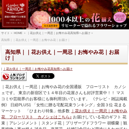
サイト
»
HOME
»
｜花お供え｜一周忌｜お悔やみ花高知県へお届け
»
高知県｜｜花お供え｜一周忌｜お悔やみ花｜お届け｜
高知県｜｜花お供え｜一周忌｜お悔やみ花｜お届
け｜
｜花お供え｜一周忌｜お悔やみ花高知県へお届け
｜花お供え｜一周忌｜お悔やみ花の全国通販 フローリスト カノシ
ェです。 東京の新宿区で１４年目の花屋さんも好評営業中！！ マス
コミや芸能界のお客様にも御利用頂いています。 《テレビ・雑誌掲載
例》 日経PLUS1 「女性に贈る宅配花束ランキング」全国３位 花まる
マーケット 「ひまわり特集」他多数
｜花お供え｜一周忌｜お悔やみ
花 フローリスト カノシェはこちら♪
お届けしている花のギフト 花
束｜アレンジメント｜スタンド花｜プリザーブドフラワー 胡蝶蘭｜観