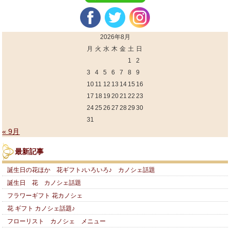
2026年8月
月
火
水
木
金
土
日
1
2
3
4
5
6
7
8
9
10
11
12
13
14
15
16
17
18
19
20
21
22
23
24
25
26
27
28
29
30
31
« 9月
最新記事
誕生日の花ほか 花ギフト♪いろいろ♪ カノシェ話題
誕生日 花 カノシェ話題
フラワーギフト 花カノシェ
花 ギフト カノシェ話題♪
フローリスト カノシェ メニュー