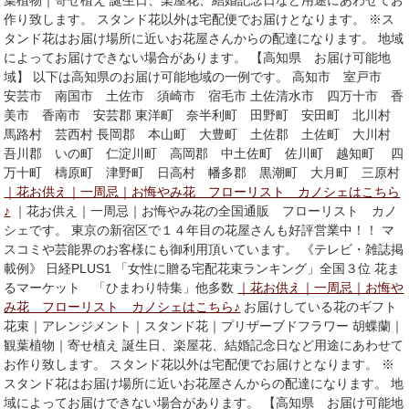
葉植物｜寄せ植え 誕生日、楽屋花、結婚記念日など用途にあわせてお
作り致します。 スタンド花以外は宅配便でお届けとなります。 ※ス
タンド花はお届け場所に近いお花屋さんからの配達になります。 地域
によってお届けできない場合があります。 【高知県 お届け可能地
域】 以下は高知県のお届け可能地域の一例です。 高知市 室戸市
安芸市 南国市 土佐市 須崎市 宿毛市 土佐清水市 四万十市 香
美市 香南市 安芸郡 東洋町 奈半利町 田野町 安田町 北川村
馬路村 芸西村 長岡郡 本山町 大豊町 土佐郡 土佐町 大川村
吾川郡 いの町 仁淀川町 高岡郡 中土佐町 佐川町 越知町 四
万十町 檮原町 津野町 日高村 幡多郡 黒潮町 大月町 三原村
｜花お供え｜一周忌｜お悔やみ花 フローリスト カノシェはこちら
♪
｜花お供え｜一周忌｜お悔やみ花の全国通販 フローリスト カノ
シェです。 東京の新宿区で１４年目の花屋さんも好評営業中！！ マ
スコミや芸能界のお客様にも御利用頂いています。 《テレビ・雑誌掲
載例》 日経PLUS1 「女性に贈る宅配花束ランキング」全国３位 花ま
るマーケット 「ひまわり特集」他多数
｜花お供え｜一周忌｜お悔や
み花 フローリスト カノシェはこちら♪
お届けしている花のギフト
花束｜アレンジメント｜スタンド花｜プリザーブドフラワー 胡蝶蘭｜
観葉植物｜寄せ植え 誕生日、楽屋花、結婚記念日など用途にあわせて
お作り致します。 スタンド花以外は宅配便でお届けとなります。 ※
スタンド花はお届け場所に近いお花屋さんからの配達になります。 地
域によってお届けできない場合があります。 【高知県 お届け可能地