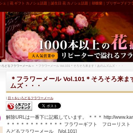
シェ｜花 ギフト カノシェ話題｜誕生日 花 カノシェ話題｜胡蝶蘭｜プリザーブドフ
いろどるフラワーメール
»
＊フラワーメール Vol.101＊そろそろ来ます！あのムズムズ・・・
＊フラワーメール Vol.101＊そろそろ来
ムズ・・・
日々をいろどるフラワーメール
解除URLは一番下に記載しています。 ＊＊＊ http://www.kano
＊＊＊＊＊＊＊＊＊＊＊＊ フラワーギフト フローリスト
ろどるフラワーメール [Vol.101]