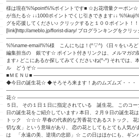
―――――――――――――――――――――――――――
様は現在%%point%%ポイントです■ ☆お花増量クーポン
が当たる☆ ↓↓1000ポイントでくじ引きできます↓↓ %%kuj
グを応援してください♪ クリックすると１００ポイント
[link]http://ameblo.jp/florist-diary/ ブログランキン
――――――――――――――――――――――――――
%%name-email%%様 こんにちは！(^▽^) 《日々をい
編集担当の 銀です☆ ポイント付きリンクは、メルマガの
ます♪ どこにあるか探してみてくださいね(^-^) それでは
ル どうぞ☆ ――――――――――――――――――――
■ＭＥＮＵ■ ――――――――――――――――――――
◆今日の誕生花☆ ◆そろそろ来ます！あのムズムズ・・・
―――――――――――――――――――――――――――
花☆ ――――――――――――――――――――――――
５日。 その１日１日に指定されている 誕生花。 このコ
日の誕生花をご紹介しています♪ 本日、２月９日の誕生花は
トック ☆☆☆ 早春の代表的な芳香花であるストック。 
切な友」という意味があり、 恋の花としてもとても人気がありま
は 「永遠の美、逆境の忠節」☆ この日はほかにも、ギン