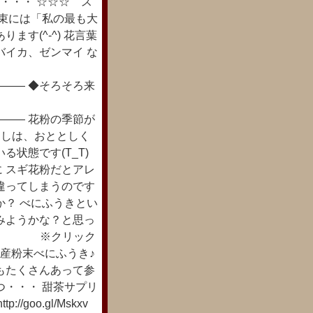
・・・ ☆☆☆ ス
花束には「私の最も大
す(^-^) 花言葉
バイカ、ゼンマイ な
―― ◆そろそろ来
―― 花粉の季節が
たしは、おととしく
状態です(T_T)
 スギ花粉だとアレ
違ってしまうのです
か？ べにふうきとい
みようかな？と思っ
/oFuIe ※クリック
産粉末べにふうき♪
もたくさんあって参
つ・・・ 甜茶サプリ
goo.gl/Mskxv