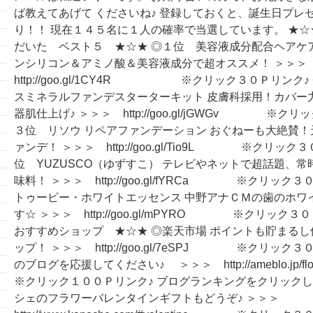
ば教えてあげて くださいね♪ 登録しておくと、誕生日プレ
り！！ 現在１４５名に１人の確率で当選しています。 ★
だいた ベスト５ ★☆★ ◎１位 美容液成分配合ヘアケア『
ンシリコン＆アミノ酸＆美容液成分で超オススメ！ ＞＞
http://goo.gl/1CY4R ※クリック３０Ｐリンク
スミネラルファンデスターターキット 皮膚科採用！カバー
器肌仕上げ♪ ＞＞＞ http://goo.gl/jGWGv ※クリ
３位 リソウ リペアファンデーション おぐねーも大絶賛
ァンデ！ ＞＞＞ http://goo.gl/Tio9L ※クリック
位 YUZUSCO（ゆずすこ） テレビやネットで超話題、
味料！ ＞＞＞ http://goo.gl/fYRCa ※クリック
トゥービー・ホワイトエッセンス 中野アナＣＭの歯のホワ
す☆ ＞＞＞ http://goo.gl/mPYRO ※クリック
おすすめショップ ★☆★ ◎楽天市場 ポイントも貯まる
ップ！ ＞＞＞ http://goo.gl/7eSPJ ※クリック
のブログを応援してください♪ ＞＞＞ http://ameblo.jp/fl
※クリック１００Ｐリンク♪ ブログランキングをクリックし
シェのフラワーバレンタインギフトもどうぞ♪ ＞＞＞