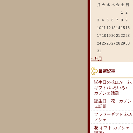
月
火
水
木
金
土
日
1
2
3
4
5
6
7
8
9
10
11
12
13
14
15
16
17
18
19
20
21
22
23
24
25
26
27
28
29
30
31
« 9月
最新記事
誕生日の花ほか 花
ギフト♪いろいろ♪
カノシェ話題
誕生日 花 カノシ
ェ話題
フラワーギフト 花カ
ノシェ
花 ギフト カノシェ