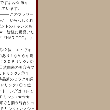
すよね☆ 確か
しています。
―― このフラワー
かた いらっしゃれ
ゼントのチャンスあ
☆★ 皆様に反響いた
HARICOC』 ノ
＞
♪ ◎２位 エトヴォ
力あり！なめらか陶
ック３０Ｐリンク♪ ◎
！天然由来の美容液フ
３０Ｐリンク♪ ◎４
常時品薄のミラクル調
３０Ｐリンク♪ ◎５位
イトニングはコレで
３０Ｐリンク♪ ★☆★
し何でも揃う総合ショ
３０Ｐリンク♪ カノシェ