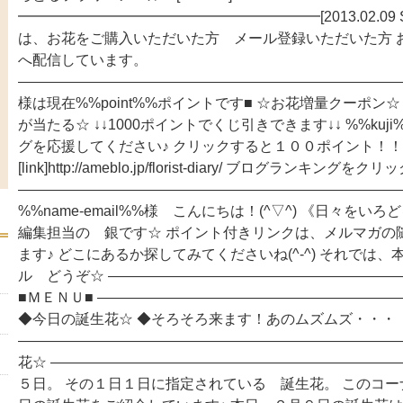
━━━━━━━━━━━━━━━━━━━━━[2013.02.09 
は、お花をご購入いただいた方 メール登録いただいた方 
へ配信しています。
―――――――――――――――――――――――――――
様は現在%%point%%ポイントです■ ☆お花増量クーポン
が当たる☆ ↓↓1000ポイントでくじ引きできます↓↓ %%kuj
グを応援してください♪ クリックすると１００ポイント
[link]http://ameblo.jp/florist-diary/ ブログランキン
――――――――――――――――――――――――――
%%name-email%%様 こんにちは！(^▽^) 《日々をい
編集担当の 銀です☆ ポイント付きリンクは、メルマガの
ます♪ どこにあるか探してみてくださいね(^-^) それでは
ル どうぞ☆ ――――――――――――――――――――
■ＭＥＮＵ■ ――――――――――――――――――――
◆今日の誕生花☆ ◆そろそろ来ます！あのムズムズ・・・
―――――――――――――――――――――――――――
花☆ ――――――――――――――――――――――――
５日。 その１日１日に指定されている 誕生花。 このコ