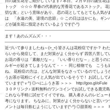
日の誕生花をご紹介しています♪ 本日、２月９日の誕生花は
トック ☆☆☆ 早春の代表的な芳香花であるストック。 
切な友」という意味があり、 恋の花としてもとても人気がありま
は 「永遠の美、逆境の忠節」☆ この日はほかにも、ギン
どが誕生花に指定されているようです(^-^)
―――――――――――――――――――――――――――
ます！あのムズムズ・・・
―――――――――――――――――――――――――――
近づいて参りましたね～(>_<) 皆さんは花粉症ですか？ わ
らいから発症して、まだ対策がよく分からず 四苦八苦している
お花の香りは「素敵だな～」「いい香りだな～」と思うのに
ルギーが起きてしまうなんて・・・ 同じ植物でも こうも
ね。 花粉症の方は、どんな対策をなさっているのでしょう
うお茶が花粉にイイと人気が出ているそうで！ お試しして
ています(^ｖ^) ◎べにふうき茶 ＞＞＞ http://goo.gl
３０Ｐリンク♪ 送料無料のワンコインでお試しできる鹿児島
これなら手軽に試せてイイですね。 購入者さんのレビュー
考になります。 ちなみに、対策がよく分からないと言いつ
メントは毎日飲むようにしています(^-^) ◎甜茶粒 ＞＞＞ http://