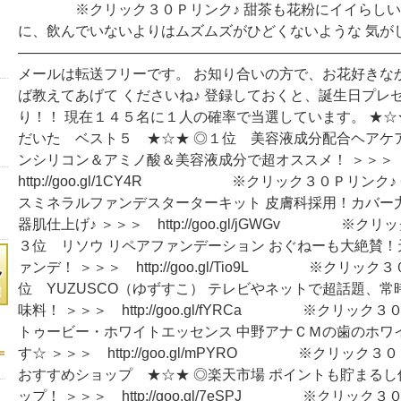
※クリック３０Ｐリンク♪ 甜茶も花粉にイイらしいで
に、飲んでいないよりはムズムズがひどくないような 気が
―――――――――――――――――――――――――――
メールは転送フリーです。 お知り合いの方で、お花好きな
ば教えてあげて くださいね♪ 登録しておくと、誕生日プレ
り！！ 現在１４５名に１人の確率で当選しています。 ★
だいた ベスト５ ★☆★ ◎１位 美容液成分配合ヘアケア『
ンシリコン＆アミノ酸＆美容液成分で超オススメ！ ＞＞
http://goo.gl/1CY4R ※クリック３０Ｐリンク
スミネラルファンデスターターキット 皮膚科採用！カバー
器肌仕上げ♪ ＞＞＞ http://goo.gl/jGWGv ※クリ
３位 リソウ リペアファンデーション おぐねーも大絶賛
ァンデ！ ＞＞＞ http://goo.gl/Tio9L ※クリック
位 YUZUSCO（ゆずすこ） テレビやネットで超話題、
味料！ ＞＞＞ http://goo.gl/fYRCa ※クリック
トゥービー・ホワイトエッセンス 中野アナＣＭの歯のホワ
す☆ ＞＞＞ http://goo.gl/mPYRO ※クリック
おすすめショップ ★☆★ ◎楽天市場 ポイントも貯まる
ップ！ ＞＞＞ http://goo.gl/7eSPJ ※クリック