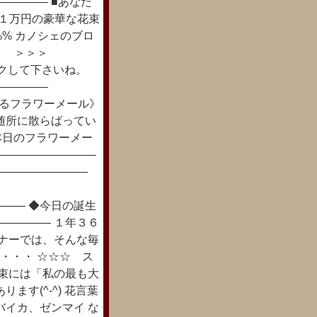
―――― ■あなた
☆１万円の豪華な花束
i%% カノシェのブロ
！！ ＞＞＞
グをクリックして下さいね。
―――――
ろどるフラワーメール》
随所に散らばってい
、本日のフラワーメー
―――――――――
―――――――――
―― ◆今日の誕生
――――― １年３６
ーナーでは、そんな毎
・・・ ☆☆☆ ス
花束には「私の最も大
す(^-^) 花言葉
バイカ、ゼンマイ な