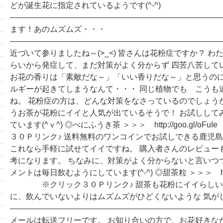
どが誕生花に指定されているようです(^-^)
―――――――――――――――――――――――――――
ます！あのムズムズ・・・
―――――――――――――――――――――――――――
近づいて参りましたね～(>_<) 皆さんは花粉症ですか？ わ
らいから発症して、まだ対策がよく分からず 四苦八苦している
お花の香りは「素敵だな～」「いい香りだな～」と思うのに
ルギーが起きてしまうなんて・・・ 同じ植物でも こうも
ね。 花粉症の方は、どんな対策をなさっているのでしょう
うお茶が花粉にイイと人気が出ているそうで！ お試しして
ています(^ｖ^) ◎べにふうき茶 ＞＞＞ http://goo.gl
３０Ｐリンク♪ 送料無料のワンコインでお試しできる鹿児島
これなら手軽に試せてイイですね。 購入者さんのレビュー
考になります。 ちなみに、対策がよく分からないと言いつ
メントは毎日飲むようにしています(^-^) ◎甜茶粒 ＞＞＞ http://
※クリック３０Ｐリンク♪ 甜茶も花粉にイイらしいで
に、飲んでいないよりはムズムズがひどくないような 気が
―――――――――――――――――――――――――――
メールは転送フリーです。 お知り合いの方で、お花好きな