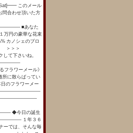
Sat]━━ このメール
お問合わせ頂いた方
―――― ■あなた
☆１万円の豪華な花束
i%% カノシェのブロ
！！ ＞＞＞
グをクリックして下さいね。
―――――
ろどるフラワーメール》
随所に散らばってい
、本日のフラワーメー
―――――――――
―――――――――
―― ◆今日の誕生
――――― １年３６
ーナーでは、そんな毎