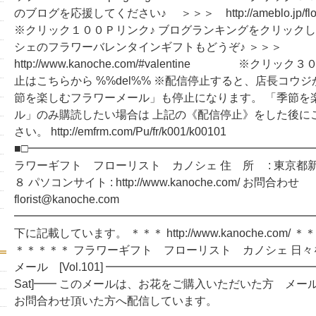
のブログを応援してください♪ ＞＞＞ http://ameblo.jp/fl
※クリック１００Ｐリンク♪ ブログランキングをクリックし
シェのフラワーバレンタインギフトもどうぞ♪ ＞＞＞
http://www.kanoche.com/#valentine ※クリッ
止はこちらから %%del%% ※配信停止すると、店長コウジ
節を楽しむフラワーメール」も停止になります。 「季節を
ル」のみ購読したい場合は 上記の《配信停止》をした後に
さい。 http://emfrm.com/Pu/fr/k001/k00101
■□━━━━━━━━━━━━━━━━━━━━━━━━━━
ラワーギフト フローリスト カノシェ 住 所 : 東京都
８ パソコンサイト : http://www.kanoche.com/ お問合わせ
florist@kanoche.com
━━━━━━━━━━━━━━━━━━━━━━━━━━━□
下に記載しています。 ＊＊＊ http://www.kanoche.com
＊＊＊＊＊ フラワーギフト フローリスト カノシェ 日
メール [Vol.101] ━━━━━━━━━━━━━━━━━━━━━
Sat]━━ このメールは、お花をご購入いただいた方 メー
お問合わせ頂いた方へ配信しています。