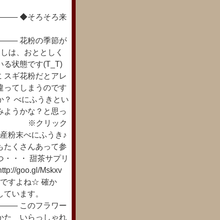
―― ◆そろそろ来
―― 花粉の季節が
たしは、おととしく
状態です(T_T)
 スギ花粉だとアレ
違ってしまうのです
か？ べにふうきとい
みようかな？と思っ
/oFuIe ※クリック
産粉末べにふうき♪
もたくさんあって参
つ・・・ 甜茶サプリ
goo.gl/Mskxv
すよね☆ 確か
しています。
―― このフラワー
かた いらっしゃれ