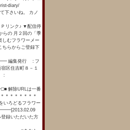
orist-diary/
て下さいね。 カノ
ク３０Ｐリンク♪ ▼配信停
からの 月２回の「季
楽しむフラワーメー
こちらからご登録下
━ 編集発行 : フ
新宿区住吉町８－１
 :
■ 解除URLは一番
/ ＊＊＊＊＊＊＊＊＊＊
々をいろどるフラワー
[2013.02.09
ル登録いただいた方