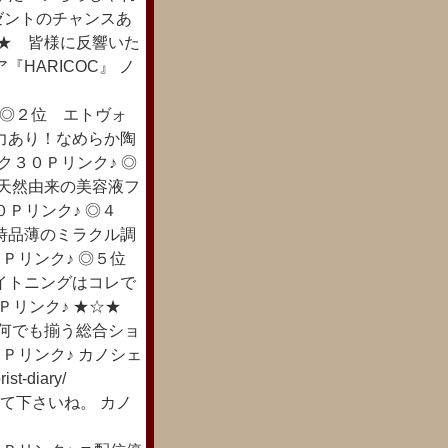
ゼントのチャンスあ
☆★ 皆様に反響いた
HARICOC』 ノ
＞
♪ ◎２位 エトヴォ
力あり！なめらか陶
ック３０Ｐリンク♪ ◎
！天然由来の美容液フ
３０Ｐリンク♪ ◎４
常時品薄のミラクル調
３０Ｐリンク♪ ◎５位
イトニングはコレで
３０Ｐリンク♪ ★☆★
し何でも揃う総合ショ
３０Ｐリンク♪ カノシェ
orist-diary/
て下さいね。 カノ