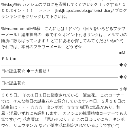
%%kuji%% カノシェのブログを応援してください♪ クリックすると１
００ポイント！！ ＞＞＞ [link]http://ameblo.jp/florist-diary/ ブログ
ランキングをクリックして下さいね。
―――――――――――――――――――――――――――――――
%%name-email%%様 こんにちは！(^▽^) 《日々をいろどるフラワ
ーメール》編集担当の 銀です☆ ポイント付きリンクは、メルマガの
随所に散らばっています！ どこにあるか探してみてくださいね(^-^)
それでは、本日のフラワーメール どうぞ☆
――――――――――――――――――――――――――――― ■Ｍ
ＥＮＵ■
――――――――――――――――――――――――――――― ◆今
日の誕生花☆ ◆一大奮起！
――――――――――――――――――――――――――――― ◆今
日の誕生花☆
――――――――――――――――――――――――――――― １年
３６５日。 その１日１日に指定されている 誕生花。 このコーナー
では、そんな毎日の誕生花をご紹介しています♪ 本日、２月１８日の
誕生花は・・・ ☆☆☆ タンポポ ☆☆☆ 樹形に気品があり、和
風・洋風いずれにも調和します。 カノシェの観葉植物コーナーでも人
気です(^-^) 花言葉は 「思わせぶり」☆ この日はほかにも、キンポ
ウゲ、リュウキンカ などが誕生花に指定されているようです(^-^)