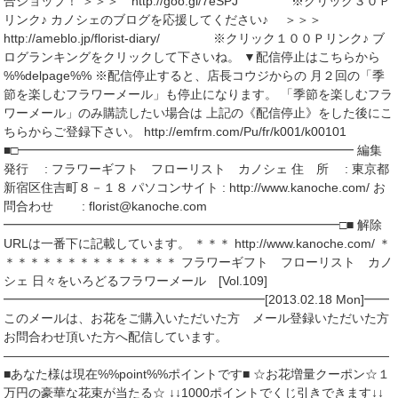
合ショップ！ ＞＞＞ http://goo.gl/7eSPJ ※クリック３０Ｐ
リンク♪ カノシェのブログを応援してください♪ ＞＞＞
http://ameblo.jp/florist-diary/ ※クリック１００Ｐリンク♪ ブ
ログランキングをクリックして下さいね。 ▼配信停止はこちらから
%%delpage%% ※配信停止すると、店長コウジからの 月２回の「季
節を楽しむフラワーメール」も停止になります。 「季節を楽しむフラ
ワーメール」のみ購読したい場合は 上記の《配信停止》をした後にこ
ちらからご登録下さい。 http://emfrm.com/Pu/fr/k001/k00101
■□━━━━━━━━━━━━━━━━━━━━━━━━━━━ 編集
発行 : フラワーギフト フローリスト カノシェ 住 所 : 東京都
新宿区住吉町８－１８ パソコンサイト : http://www.kanoche.com/ お
問合わせ : florist@kanoche.com
━━━━━━━━━━━━━━━━━━━━━━━━━━━□■ 解除
URLは一番下に記載しています。 ＊＊＊ http://www.kanoche.com/ ＊
＊＊＊＊＊＊＊＊＊＊＊＊＊＊ フラワーギフト フローリスト カノ
シェ 日々をいろどるフラワーメール [Vol.109]
━━━━━━━━━━━━━━━━━━━━━[2013.02.18 Mon]━━
このメールは、お花をご購入いただいた方 メール登録いただいた方
お問合わせ頂いた方へ配信しています。
―――――――――――――――――――――――――――――――
■あなた様は現在%%point%%ポイントです■ ☆お花増量クーポン☆１
万円の豪華な花束が当たる☆ ↓↓1000ポイントでくじ引きできます↓↓