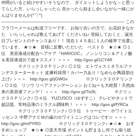
仲間がいると続けやすいそうなので、 ダイエットしようかな～と思っ
てらした方、いらっしゃったら 良かったら励まし合いながら一緒にが
んばりませんか(^▽^)
――――――――――――――――――――――――――――― この
フラワーメールは転送フリーです。 お知り合いの方で、お花好きなか
た いらっしゃれば教えてあげて くださいね♪ 登録しておくと、誕生
日プレゼントのチャンスあり！！ 現在１４５名に１人の確率で当選し
ています。 ★☆★ 皆様に反響いただいた ベスト５ ★☆★ ◎１
位 美容液成分配合ヘアケア『HARICOC』 ノンシリコン＆アミノ酸
＆美容液成分で超オススメ！ ＞＞＞ http://goo.gl/1CY4R
※クリック３０Ｐリンク♪ ◎２位 エトヴォスミネラルファ
ンデスターターキット 皮膚科採用！カバー力あり！なめらか陶器肌仕
上げ♪ ＞＞＞ http://goo.gl/jGWGv ※クリック３０Ｐリンク
♪ ◎３位 リソウ リペアファンデーション おぐねーも大絶賛！天然由
来の美容液ファンデ！ ＞＞＞ http://goo.gl/Tio9L ※クリッ
ク３０Ｐリンク♪ ◎４位 YUZUSCO（ゆずすこ） テレビやネットで
超話題、常時品薄のミラクル調味料！ ＞＞＞ http://goo.gl/fYRCa
※クリック３０Ｐリンク♪ ◎５位 トゥービー・ホワイトエ
ッセンス 中野アナＣＭの歯のホワイトニングはコレです☆ ＞＞＞
http://goo.gl/mPYRO ※クリック３０Ｐリンク♪ ★☆★ おす
すめショップ ★☆★ ◎楽天市場 ポイントも貯まるし何でも揃う総