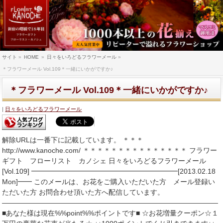
サイト
»
HOME
»
日々をいろどるフラワーメール
»
＊フラワーメール Vol.109＊一緒にいかがですか♪
＊フラワーメール Vol.109＊一緒にいかがですか♪
日々をいろどるフラワーメール
解除URLは一番下に記載しています。 ＊＊＊
http://www.kanoche.com/ ＊＊＊＊＊＊＊＊＊＊＊＊＊＊＊ フラワー
ギフト フローリスト カノシェ 日々をいろどるフラワーメール
[Vol.109] ━━━━━━━━━━━━━━━━━━━━━[2013.02.18
Mon]━━ このメールは、お花をご購入いただいた方 メール登録い
ただいた方 お問合わせ頂いた方へ配信しています。
―――――――――――――――――――――――――――――――
■あなた様は現在%%point%%ポイントです■ ☆お花増量クーポン☆１