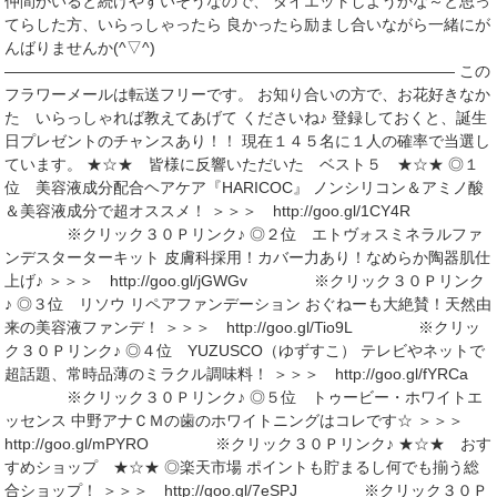
仲間がいると続けやすいそうなので、 ダイエットしようかな～と思っ
てらした方、いらっしゃったら 良かったら励まし合いながら一緒にが
んばりませんか(^▽^)
――――――――――――――――――――――――――――― この
フラワーメールは転送フリーです。 お知り合いの方で、お花好きなか
た いらっしゃれば教えてあげて くださいね♪ 登録しておくと、誕生
日プレゼントのチャンスあり！！ 現在１４５名に１人の確率で当選し
ています。 ★☆★ 皆様に反響いただいた ベスト５ ★☆★ ◎１
位 美容液成分配合ヘアケア『HARICOC』 ノンシリコン＆アミノ酸
＆美容液成分で超オススメ！ ＞＞＞ http://goo.gl/1CY4R
※クリック３０Ｐリンク♪ ◎２位 エトヴォスミネラルファ
ンデスターターキット 皮膚科採用！カバー力あり！なめらか陶器肌仕
上げ♪ ＞＞＞ http://goo.gl/jGWGv ※クリック３０Ｐリンク
♪ ◎３位 リソウ リペアファンデーション おぐねーも大絶賛！天然由
来の美容液ファンデ！ ＞＞＞ http://goo.gl/Tio9L ※クリッ
ク３０Ｐリンク♪ ◎４位 YUZUSCO（ゆずすこ） テレビやネットで
超話題、常時品薄のミラクル調味料！ ＞＞＞ http://goo.gl/fYRCa
※クリック３０Ｐリンク♪ ◎５位 トゥービー・ホワイトエ
ッセンス 中野アナＣＭの歯のホワイトニングはコレです☆ ＞＞＞
http://goo.gl/mPYRO ※クリック３０Ｐリンク♪ ★☆★ おす
すめショップ ★☆★ ◎楽天市場 ポイントも貯まるし何でも揃う総
合ショップ！ ＞＞＞ http://goo.gl/7eSPJ ※クリック３０Ｐ