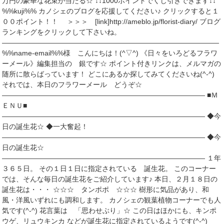
万円の豪華な花束が当たる☆ ↓↓1000ポイントでくじ引きできます↓↓
%%kuji%% カノシェのブログを応援してください♪ クリックすると１
００ポイント！！ ＞＞＞ [link]http://ameblo.jp/florist-diary/ ブログ
ランキングをクリックして下さいね。
―――――――――――――――――――――――――――――――
%%name-email%%様 こんにちは！(^▽^) 《日々をいろどるフラワ
ーメール》編集担当の 銀です☆ ポイント付きリンクは、メルマガの
随所に散らばっています！ どこにあるか探してみてくださいね(^-^)
それでは、本日のフラワーメール どうぞ☆
――――――――――――――――――――――――――――― ■Ｍ
ＥＮＵ■
――――――――――――――――――――――――――――― ◆今
日の誕生花☆ ◆一大奮起！
――――――――――――――――――――――――――――― ◆今
日の誕生花☆
――――――――――――――――――――――――――――― １年
３６５日。 その１日１日に指定されている 誕生花。 このコーナー
では、そんな毎日の誕生花をご紹介しています♪ 本日、２月１８日の
誕生花は・・・ ☆☆☆ タンポポ ☆☆☆ 樹形に気品があり、和
風・洋風いずれにも調和します。 カノシェの観葉植物コーナーでも人
気です(^-^) 花言葉は 「思わせぶり」☆ この日はほかにも、キンポ
ウゲ、リュウキンカ などが誕生花に指定されているようです(^-^)