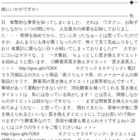
――――――――――――――――――――――――――――― ◆一
緒にいかがですか♪
――――――――――――――――――――――――――――― 先
日 衝撃的な事実を知ってしまいました。 それは ワタクシ。お恥ず
かしながら いつの間にやら 人生最大の体重を記録しておりまし
た・・・ 禁煙を始めてから、だいぶ太ったなぁ～とは思っていたので
すが。 あんまりにも体が重くなったので、怖くて見て見ぬふりをして
おり 体重計に乗らない日々が続いてしまっておりました(^^ゞ さすが
にコレはマズイな、と 一大奮起。 ちょっとした置き換えダイエット
を始めようと思います。 ◎酵素系置き換えダイエット「置き楽美人」
＞＞＞ http://goo.gl/s7O6X ※クリック３０Ｐリンク♪ 累計
３５万個以上の大ヒット商品「夜スリムトマ美」の メーカーさんの新
製品だそうで。 酵素系の置き換えダイエットは業界初なんですって。
事情があって運動ができないので、消化酵素を補ってくれる 置き換え
ダイエットは 私には合っている気がします！ とは言え、我慢しなが
らのダイエットは続かないですから・・・ まずは間食置き換えから始
めてみようかな～、と思っています。 慣れてきたら、昼食や夕食に置
き換えられるといいな♪ 置き換えダイエットにしてはお安いので助か
ります(^-^) 酵素系なので、美容や健康も整えられそうですよね☆ 詳
しくはコチラのサイトをご覧くださいね♪ ＞＞＞
http://goo.gl/s7O6X ※クリック３０Ｐリンク♪ ダイエットは