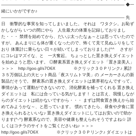
――――――――――――――――――――――――――――― ◆一
緒にいかがですか♪
――――――――――――――――――――――――――――― 先
日 衝撃的な事実を知ってしまいました。 それは ワタクシ。お恥ず
かしながら いつの間にやら 人生最大の体重を記録しておりまし
た・・・ 禁煙を始めてから、だいぶ太ったなぁ～とは思っていたので
すが。 あんまりにも体が重くなったので、怖くて見て見ぬふりをして
おり 体重計に乗らない日々が続いてしまっておりました(^^ゞ さすが
にコレはマズイな、と 一大奮起。 ちょっとした置き換えダイエット
を始めようと思います。 ◎酵素系置き換えダイエット「置き楽美人」
＞＞＞ http://goo.gl/s7O6X ※クリック３０Ｐリンク♪ 累計
３５万個以上の大ヒット商品「夜スリムトマ美」の メーカーさんの新
製品だそうで。 酵素系の置き換えダイエットは業界初なんですって。
事情があって運動ができないので、消化酵素を補ってくれる 置き換え
ダイエットは 私には合っている気がします！ とは言え、我慢しなが
らのダイエットは続かないですから・・・ まずは間食置き換えから始
めてみようかな～、と思っています。 慣れてきたら、昼食や夕食に置
き換えられるといいな♪ 置き換えダイエットにしてはお安いので助か
ります(^-^) 酵素系なので、美容や健康も整えられそうですよね☆ 詳
しくはコチラのサイトをご覧くださいね♪ ＞＞＞
http://goo.gl/s7O6X ※クリック３０Ｐリンク♪ ダイエットは