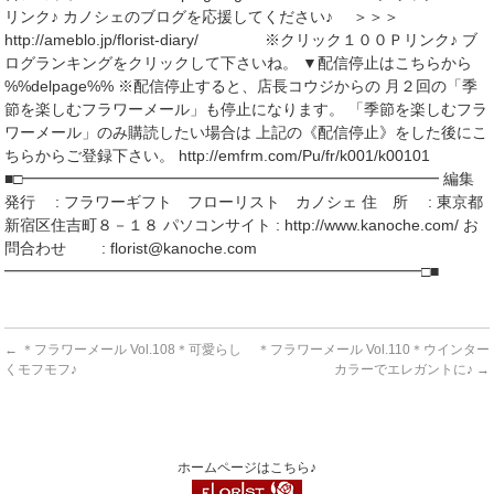
リンク♪ カノシェのブログを応援してください♪ ＞＞＞
http://ameblo.jp/florist-diary/ ※クリック１００Ｐリンク♪ ブ
ログランキングをクリックして下さいね。 ▼配信停止はこちらから
%%delpage%% ※配信停止すると、店長コウジからの 月２回の「季
節を楽しむフラワーメール」も停止になります。 「季節を楽しむフラ
ワーメール」のみ購読したい場合は 上記の《配信停止》をした後にこ
ちらからご登録下さい。 http://emfrm.com/Pu/fr/k001/k00101
■□━━━━━━━━━━━━━━━━━━━━━━━━━━━ 編集
発行 : フラワーギフト フローリスト カノシェ 住 所 : 東京都
新宿区住吉町８－１８ パソコンサイト : http://www.kanoche.com/ お
問合わせ : florist@kanoche.com
━━━━━━━━━━━━━━━━━━━━━━━━━━━□■
←
＊フラワーメール Vol.108＊可愛らし
＊フラワーメール Vol.110＊ウインター
くモフモフ♪
カラーでエレガントに♪
→
ホームページはこちら♪