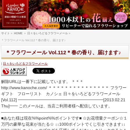
サイト
»
HOME
»
日々をいろどるフラワーメール
»
＊フラワーメール Vol.112＊春の香り、届けます♪
＊フラワーメール Vol.112＊春の香り、届けます♪
日々をいろどるフラワーメール
解除URLは一番下に記載しています。 ＊＊＊
http://www.kanoche.com/ ＊＊＊＊＊＊＊＊＊＊＊＊＊＊＊ フラワー
ギフト フローリスト カノシェ 日々をいろどるフラワーメール
[Vol.112] ━━━━━━━━━━━━━━━━━━━━━[2013.02.21
Thu]━━ このメールは、当店ご利用者様へ配信しています。
―――――――――――――――――――――――――――――――
■あなた様は現在%%point%%ポイントです■ ☆お花増量クーポン☆１
万円の豪華な花束が当たる☆ ↓↓1000ポイントでくじ引きできます↓↓