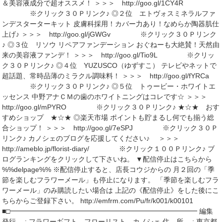
＆美容液成分で超オススメ！ ＞＞＞ http://goo.gl/1CY4R
※クリック３０Ｐリンク♪ ◎２位 エトヴォスミネラルファ
ンデスターターキット 皮膚科採用！カバー力あり！なめらか陶器肌仕
上げ♪ ＞＞＞ http://goo.gl/jGWGv ※クリック３０Ｐリンク
♪ ◎３位 リソウ リペアファンデーション おぐねーも大絶賛！天然由
来の美容液ファンデ！ ＞＞＞ http://goo.gl/Tio9L ※クリッ
ク３０Ｐリンク♪ ◎４位 YUZUSCO（ゆずすこ） テレビやネットで
超話題、常時品薄のミラクル調味料！ ＞＞＞ http://goo.gl/fYRCa
※クリック３０Ｐリンク♪ ◎５位 トゥービー・ホワイトエ
ッセンス 中野アナＣＭの歯のホワイトニングはコレです☆ ＞＞＞
http://goo.gl/mPYRO ※クリック３０Ｐリンク♪ ★☆★ おす
すめショップ ★☆★ ◎楽天市場 ポイントも貯まるし何でも揃う総
合ショップ！ ＞＞＞ http://goo.gl/7eSPJ ※クリック３０Ｐ
リンク♪ カノシェのブログを応援してください♪ ＞＞＞
http://ameblo.jp/florist-diary/ ※クリック１００Ｐリンク♪ ブ
ログランキングをクリックして下さいね。 ▼配信停止はこちらから
%%delpage%% ※配信停止すると、店長コウジからの 月２回の「季
節を楽しむフラワーメール」も停止になります。 「季節を楽しむフラ
ワーメール」のみ購読したい場合は 上記の《配信停止》をした後にこ
ちらからご登録下さい。 http://emfrm.com/Pu/fr/k001/k00101
■□━━━━━━━━━━━━━━━━━━━━━━━━━━━ 編集
発行 : フラワーギフト フローリスト カノシェ 住 所 : 東京都