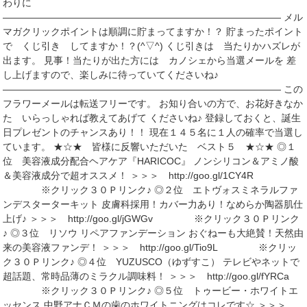
わりに
――――――――――――――――――――――――――――― メル
マガクリックポイントは順調に貯まってますか！？ 貯まったポイント
で くじ引き してますか！？(^▽^) くじ引きは 当たりかハズレが
出ます。 見事！当たりが出た方には カノシェから当選メールを 差
し上げますので、楽しみに待っていてくださいね♪
――――――――――――――――――――――――――――― この
フラワーメールは転送フリーです。 お知り合いの方で、お花好きなか
た いらっしゃれば教えてあげて くださいね♪ 登録しておくと、誕生
日プレゼントのチャンスあり！！ 現在１４５名に１人の確率で当選し
ています。 ★☆★ 皆様に反響いただいた ベスト５ ★☆★ ◎１
位 美容液成分配合ヘアケア『HARICOC』 ノンシリコン＆アミノ酸
＆美容液成分で超オススメ！ ＞＞＞ http://goo.gl/1CY4R
※クリック３０Ｐリンク♪ ◎２位 エトヴォスミネラルファ
ンデスターターキット 皮膚科採用！カバー力あり！なめらか陶器肌仕
上げ♪ ＞＞＞ http://goo.gl/jGWGv ※クリック３０Ｐリンク
♪ ◎３位 リソウ リペアファンデーション おぐねーも大絶賛！天然由
来の美容液ファンデ！ ＞＞＞ http://goo.gl/Tio9L ※クリッ
ク３０Ｐリンク♪ ◎４位 YUZUSCO（ゆずすこ） テレビやネットで
超話題、常時品薄のミラクル調味料！ ＞＞＞ http://goo.gl/fYRCa
※クリック３０Ｐリンク♪ ◎５位 トゥービー・ホワイトエ
ッセンス 中野アナＣＭの歯のホワイトニングはコレです☆ ＞＞＞