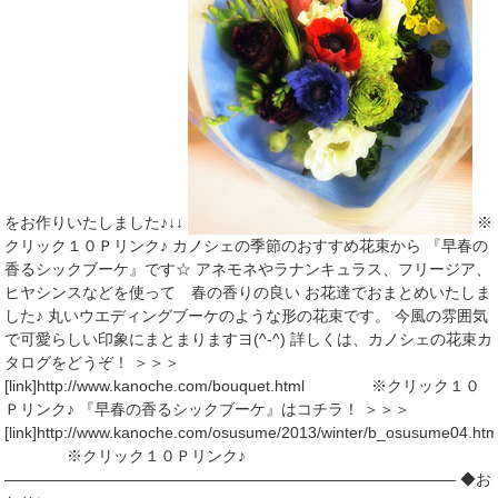
をお作りいたしました♪↓↓
※
クリック１０Ｐリンク♪ カノシェの季節のおすすめ花束から 『早春の
香るシックブーケ』です☆ アネモネやラナンキュラス、フリージア、
ヒヤシンスなどを使って 春の香りの良い お花達でおまとめいたしま
した♪ 丸いウエディングブーケのような形の花束です。 今風の雰囲気
で可愛らしい印象にまとまりますヨ(^-^) 詳しくは、カノシェの花束カ
タログをどうぞ！ ＞＞＞
[link]http://www.kanoche.com/bouquet.html ※クリック１０
Ｐリンク♪ 『早春の香るシックブーケ』はコチラ！ ＞＞＞
[link]http://www.kanoche.com/osusume/2013/winter/b_osusume04.htm
※クリック１０Ｐリンク♪
――――――――――――――――――――――――――――― ◆お