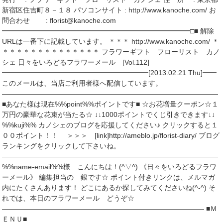
新宿区住吉町８－１８ パソコンサイト : http://www.kanoche.com/ お
問合わせ : florist@kanoche.com
━━━━━━━━━━━━━━━━━━━━━━━━━━━□■ 解除
URLは一番下に記載しています。 ＊＊＊ http://www.kanoche.com/ ＊
＊＊＊＊＊＊＊＊＊＊＊＊＊＊ フラワーギフト フローリスト カノ
シェ 日々をいろどるフラワーメール [Vol.112]
━━━━━━━━━━━━━━━━━━━━━[2013.02.21 Thu]━━
このメールは、当店ご利用者様へ配信しています。
―――――――――――――――――――――――――――――――
■あなた様は現在%%point%%ポイントです■ ☆お花増量クーポン☆１
万円の豪華な花束が当たる☆ ↓↓1000ポイントでくじ引きできます↓↓
%%kuji%% カノシェのブログを応援してください♪ クリックすると１
００ポイント！！ ＞＞＞ [link]http://ameblo.jp/florist-diary/ ブログ
ランキングをクリックして下さいね。
―――――――――――――――――――――――――――――――
%%name-email%%様 こんにちは！(^▽^) 《日々をいろどるフラワ
ーメール》 編集担当の 銀です☆ ポイント付きリンクは、メルマガ
内にたくさんあります！ どこにあるか探してみてくださいね(^-^) そ
れでは、本日のフラワーメール どうぞ☆
――――――――――――――――――――――――――――― ■Ｍ
ＥＮＵ■