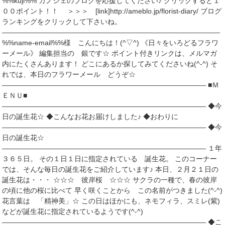
%%kuji%% カノシェのブログを応援してください♪ クリックすると１
００ポイント！！ ＞＞＞ [link]http://ameblo.jp/florist-diary/ ブログ
ランキングをクリックして下さいね。
―――――――――――――――――――――――――――――――
%%name-email%%様 こんにちは！(^▽^) 《日々をいろどるフラワ
ーメール》 編集担当の 銀です☆ ポイント付きリンクは、メルマガ
内にたくさんあります！ どこにあるか探してみてくださいね(^-^) そ
れでは、本日のフラワーメール どうぞ☆
――――――――――――――――――――――――――――― ■Ｍ
ＥＮＵ■
――――――――――――――――――――――――――――― ◆今
日の誕生花☆ ◆こんなお花お届けしました♪ ◆おわりに
――――――――――――――――――――――――――――― ◆今
日の誕生花☆
――――――――――――――――――――――――――――― １年
３６５日。 その１日１日に指定されている 誕生花。 このコーナー
では、そんな毎日の誕生花をご紹介しています♪ 本日、２月２１日の
誕生花は・・・ ☆☆☆ 彼岸桜 ☆☆☆ サクラの一種で、春の彼岸
の頃に他の桜に比べて 早く咲くことから この名前がつきました(^-^)
花言葉は 「精神美」☆ この日はほかにも、ネモフィラ、スミレ(紫)
などが誕生花に指定されているようです(^-^)
――――――――――――――――――――――――――――― ◆こ