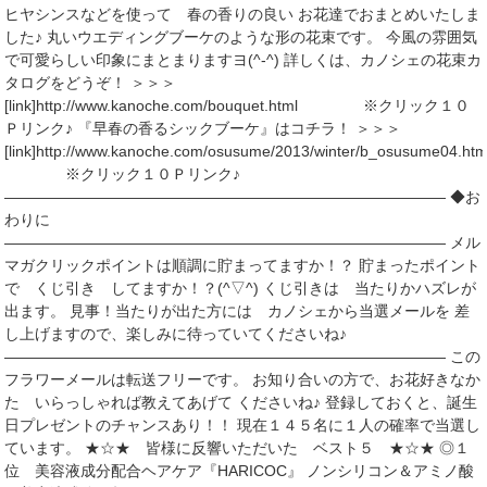
ヒヤシンスなどを使って 春の香りの良い お花達でおまとめいたしま
した♪ 丸いウエディングブーケのような形の花束です。 今風の雰囲気
で可愛らしい印象にまとまりますヨ(^-^) 詳しくは、カノシェの花束カ
タログをどうぞ！ ＞＞＞
[link]http://www.kanoche.com/bouquet.html ※クリック１０
Ｐリンク♪ 『早春の香るシックブーケ』はコチラ！ ＞＞＞
[link]http://www.kanoche.com/osusume/2013/winter/b_osusume04.htm
※クリック１０Ｐリンク♪
――――――――――――――――――――――――――――― ◆お
わりに
――――――――――――――――――――――――――――― メル
マガクリックポイントは順調に貯まってますか！？ 貯まったポイント
で くじ引き してますか！？(^▽^) くじ引きは 当たりかハズレが
出ます。 見事！当たりが出た方には カノシェから当選メールを 差
し上げますので、楽しみに待っていてくださいね♪
――――――――――――――――――――――――――――― この
フラワーメールは転送フリーです。 お知り合いの方で、お花好きなか
た いらっしゃれば教えてあげて くださいね♪ 登録しておくと、誕生
日プレゼントのチャンスあり！！ 現在１４５名に１人の確率で当選し
ています。 ★☆★ 皆様に反響いただいた ベスト５ ★☆★ ◎１
位 美容液成分配合ヘアケア『HARICOC』 ノンシリコン＆アミノ酸