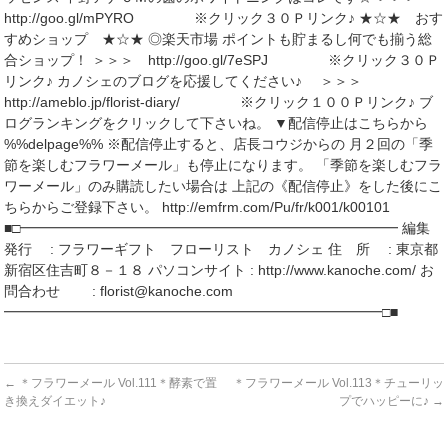
http://goo.gl/mPYRO ※クリック３０Ｐリンク♪ ★☆★ おす
すめショップ ★☆★ ◎楽天市場 ポイントも貯まるし何でも揃う総
合ショップ！ ＞＞＞ http://goo.gl/7eSPJ ※クリック３０Ｐ
リンク♪ カノシェのブログを応援してください♪ ＞＞＞
http://ameblo.jp/florist-diary/ ※クリック１００Ｐリンク♪ ブ
ログランキングをクリックして下さいね。 ▼配信停止はこちらから
%%delpage%% ※配信停止すると、店長コウジからの 月２回の「季
節を楽しむフラワーメール」も停止になります。 「季節を楽しむフラ
ワーメール」のみ購読したい場合は 上記の《配信停止》をした後にこ
ちらからご登録下さい。 http://emfrm.com/Pu/fr/k001/k00101
■□━━━━━━━━━━━━━━━━━━━━━━━━━━━ 編集
発行 : フラワーギフト フローリスト カノシェ 住 所 : 東京都
新宿区住吉町８－１８ パソコンサイト : http://www.kanoche.com/ お
問合わせ : florist@kanoche.com
━━━━━━━━━━━━━━━━━━━━━━━━━━━□■
←
＊フラワーメール Vol.111＊酵素で置
＊フラワーメール Vol.113＊チューリッ
き換えダイエット♪
プでハッピーに♪
→