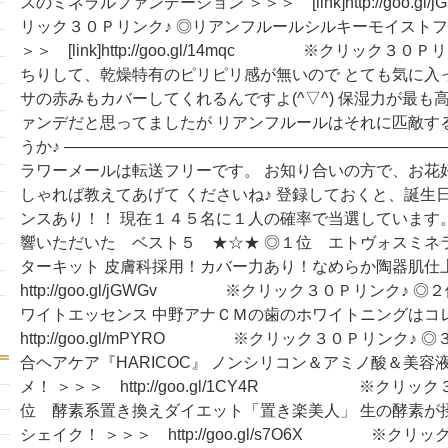
スのミネラルファンデーション ＞＞＞ [link]http://goo
リック３０Ｐリンク♪ ◎リアンフルールシルキーモイストフ
＞＞ [link]http://goo.gl/14mqc ※クリック３０
ちりして、乾燥特有のピリピリ感が無いので とても気に入
サの赤みもカバーしてくれるんですよ(^▽^) 保湿力が最も
ァンデだと思ってましたが リアンフルールはそれに匹敵す
うか♪ ――――――――――――――――――――――――
ラワーメールは転送フリーです。 お知り合いの方で、お花
しゃれば教えてあげて くださいね♪ 登録しておくと、誕生
ンスあり！！ 現在１４５名に１人の確率で当選しています
響いただいた ベスト５ ★☆★ ◎１位 エトヴォスミネ
ターキット 皮膚科採用！カバー力あり！なめらか陶器肌仕
http://goo.gl/jGWGv ※クリック３０Ｐリンク♪ 
ワイトエッセンス 中野アナＣＭの歯のホワイトニングはコ
http://goo.gl/mPYRO ※クリック３０Ｐリンク♪
合ヘアケア『HARICOC』 ノンシリコン＆アミノ酸＆美容
メ！ ＞＞＞ http://goo.gl/1CY4R ※クリック
位 酵素系置き換えダイエット「置き楽美人」 生の酵素が
シェイク！ ＞＞＞ http://goo.gl/s7O6X ※クリ