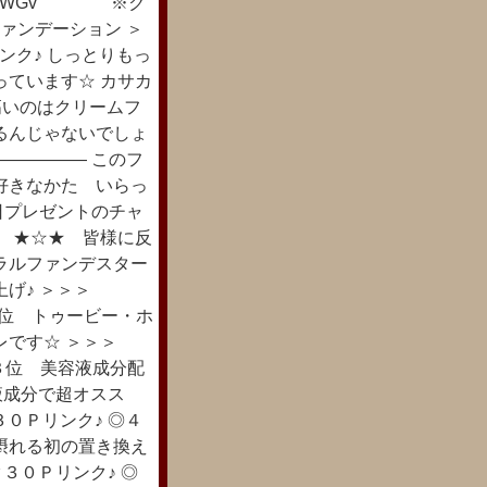
.gl/jGWGv ※ク
ァンデーション ＞
Ｐリンク♪ しっとりもっ
っています☆ カサカ
高いのはクリームフ
るんじゃないでしょ
――――― このフ
好きなかた いらっ
日プレゼントのチャ
。 ★☆★ 皆様に反
ラルファンデスター
上げ♪ ＞＞＞
◎２位 トゥービー・ホ
レです☆ ＞＞＞
 ◎３位 美容液成分配
液成分で超オスス
３０Ｐリンク♪ ◎４
摂れる初の置き換え
ック３０Ｐリンク♪ ◎