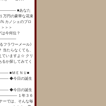
―――― ■あなた
☆１万円の豪華な花束
i%% カノシェのブロ
！ ＞＞＞
ランキングは今何位？
―――――
ろどるフラワーメール》
？ 当たらなくても、
えていますよ☆ クリ
あるか探してみてく
―― ■ＭＥＮＵ■
―― ◆今日の誕生
―― ◆今日の誕生
――――― １年３６
ーナーでは、そんな毎