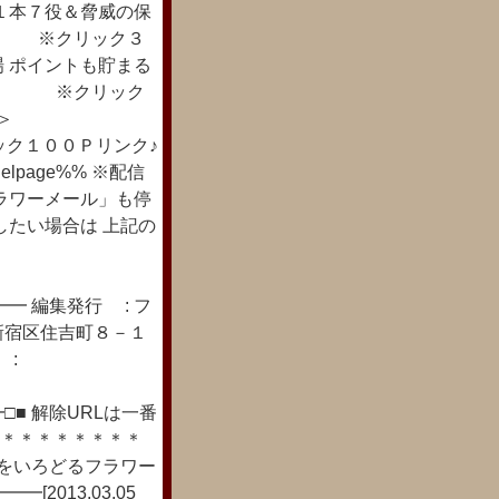
１本７役＆脅威の保
mqc ※クリック３
場 ポイントも貯まる
eSPJ ※クリック
＞＞
7 ※クリック１００Ｐリンク♪
page%% ※配信
ラワーメール」も停
したい場合は 上記の
━ 編集発行 : フ
新宿区住吉町８－１
 :
■ 解除URLは一番
/ ＊＊＊＊＊＊＊＊＊＊
々をいろどるフラワー
[2013.03.05