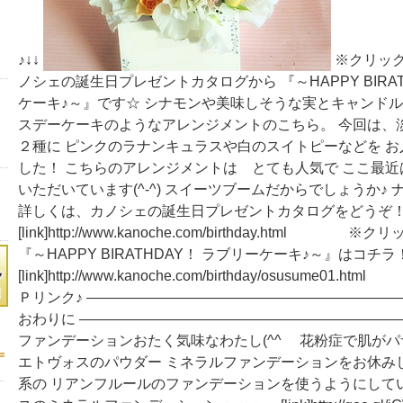
♪↓↓
※クリック
ノシェの誕生日プレゼントカタログから 『～HAPPY BIRAT
ケーキ♪～』です☆ シナモンや美味しそうな実とキャンドル
スデーケーキのようなアレンジメントのこちら。 今回は、
２種に ピンクのラナンキュラスや白のスイトピーなどを 
した！ こちらのアレンジメントは とても人気で ここ最
いただいています(^-^) スイーツブームだからでしょうか♪ ナ
詳しくは、カノシェの誕生日プレゼントカタログをどうぞ
[link]http://www.kanoche.com/birthday.html
『～HAPPY BIRATHDAY！ ラブリーケーキ♪～』はコチ
[link]http://www.kanoche.com/birthday/osusume
Ｐリンク♪ ――――――――――――――――――――――
おわりに ――――――――――――――――――――――
ファンデーションおたく気味なわたし(^^ゞ 花粉症で肌が
エトヴォスのパウダー ミネラルファンデーションをお休み
系の リアンフルールのファンデーションを使うようにして