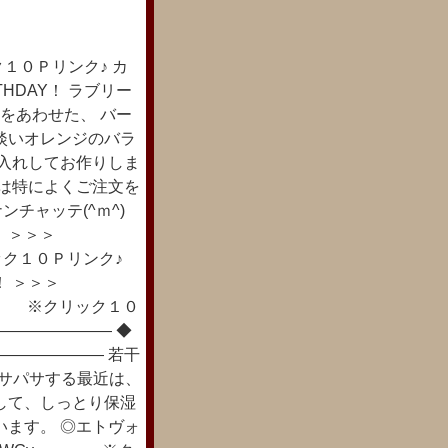
１０Ｐリンク♪ カ
HDAY！ ラブリー
をあわせた、 バー
淡いオレンジのバラ
お入れしてお作りしま
近は特によくご注文を
ンチャッテ(^ｍ^)
！ ＞＞＞
 ※クリック１０Ｐリンク♪
ラ！ ＞＞＞
01.html ※クリック１０
――――――― ◆
――――――― 若干
パサパサする最近は、
して、しっとり保湿
います。 ◎エトヴォ