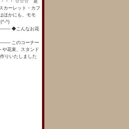
・・・ ☆☆☆ 君
 スカーレット・カフ
日はほかにも、モモ
-^)
―― ◆こんなお花
―― このコーナー
トや花束、スタンド
お作りいたしました