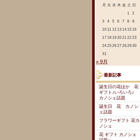
月
火
水
木
金
土
日
1
2
3
4
5
6
7
8
9
10
11
12
13
14
15
16
17
18
19
20
21
22
23
24
25
26
27
28
29
30
31
« 9月
最新記事
誕生日の花ほか 花
ギフト♪いろいろ♪
カノシェ話題
誕生日 花 カノシ
ェ話題
フラワーギフト 花カ
ノシェ
花 ギフト カノシェ