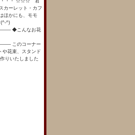
・・・ ☆☆☆ 君
 スカーレット・カフ
日はほかにも、モモ
-^)
―― ◆こんなお花
―― このコーナー
トや花束、スタンド
お作りいたしました