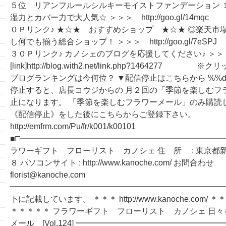
５位 リアンフルールシルキーモイストファンデーション 
湿力とカバー力で大人気☆ ＞＞＞ http://goo.gl/14
０Ｐリンク♪ ★☆★ おすすめショップ ★☆★ ◎楽天市
し何でも揃う総合ショップ！ ＞＞＞ http://goo.gl/7
３０Ｐリンク♪ カノシェのブログを応援してください♪ ＞
[link]http://blog.with2.net/link.php?146427
ブログランキングは今何位？ ▼配信停止はこちらから %%del
停止すると、店長コウジからの 月２回の「季節を楽しむフ
止になります。 「季節を楽しむフラワーメール」のみ購読
《配信停止》をした後にこちらからご登録下さい。
http://emfrm.com/Pu/fr/k001/k00101
■□━━━━━━━━━━━━━━━━━━━━━━━━━━
ラワーギフト フローリスト カノシェ 住 所 : 東京都
８ パソコンサイト : http://www.kanoche.com/ お問合わせ
florist@kanoche.com
━━━━━━━━━━━━━━━━━━━━━━━━━━━□
下に記載しています。 ＊＊＊ http://www.kanoche.com
＊＊＊＊＊ フラワーギフト フローリスト カノシェ 日
メール [Vol.124] ━━━━━━━━━━━━━━━━━━━━━