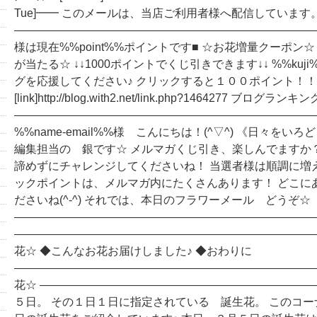
Tue]━━ このメールは、当店ご利用者様へ配信しています
―――――――――――――――――――――――――――
様は現在%%point%%ポイントです■ ☆お花増量クーポン
が当たる☆ ↓↓1000ポイントでくじ引きできます↓↓ %%kuj
グを応援してください♪ クリックすると１００ポイント！
[link]http://blog.with2.net/link.php?1464277 ブログ
――――――――――――――――――――――――――
%%name-email%%様 こんにちは！(^▽^) 《日々をい
編集担当の 銀です☆ メルマガくじ引き、楽しんでますか
諦めずにチャレンジしてくださいね！ 当選者様は順調に増
ックポイントは、メルマガ内にたくさんあります！ どこに
ださいね(^-^) それでは、本日のフラワーメール どうぞ☆
―――――――――――――――――――――――――――
―――――――――――――――――――――――――――
花☆ ◆こんなお花お届けしました♪ ◆おわりに
―――――――――――――――――――――――――――
花☆ ――――――――――――――――――――――――
５日。 その１日１日に指定されている 誕生花。 このコ