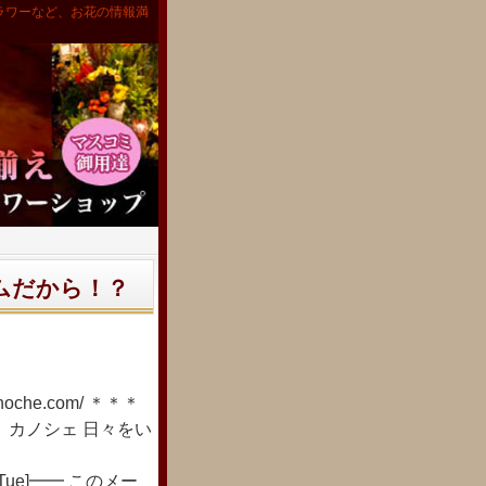
ラワーなど、お花の情報満
ームだから！？
che.com/ ＊＊＊
 カノシェ 日々をい
Tue]━━ このメー