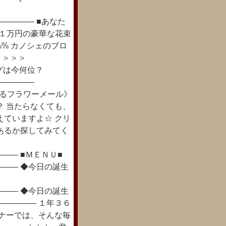
。
―――― ■あなた
☆１万円の豪華な花束
i%% カノシェのブロ
！ ＞＞＞
ランキングは今何位？
―――――
ろどるフラワーメール》
？ 当たらなくても、
えていますよ☆ クリ
あるか探してみてく
―― ■ＭＥＮＵ■
―― ◆今日の誕生
―― ◆今日の誕生
――――― １年３６
ーナーでは、そんな毎