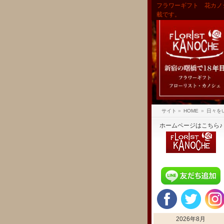
フラワーギフト 花カノ
載です。
サイト
»
HOME
»
日々を
ホームページはこちら♪
2026年8月