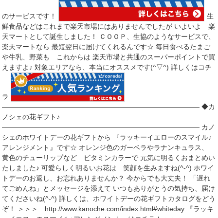
のサービスです！
生
鮮食品などはこれまで楽天市場にはありませんでしたが いよいよ 楽
天マートとして誕生しました！ ＣＯＯＰ、生協のようなサービスで、
楽天マートなら 最短翌日に届けてくれるんです☆ 毎日食べるたまご
や牛乳、野菜も これからは 楽天市場と共通のスーパーポイントで買
えますよ♪ 対象エリアなら、本当にオススメです(^▽^) 詳しくはコチ
ラ
――――――――――――――――――――――――――――― ◆カ
ノシェの花ギフト♪
――――――――――――――――――――――――――――― カノ
シェのホワイトデーの花ギフトから 『ラッキーイエローのスマイル♪
アレンジメント』です☆ オレンジ色のガーベラやラナンキュラス、
黄色のチューリップなど ビタミンカラーで 元気に明るくおまとめい
たしました♪ 可愛らしく明るいお花は 笑顔を生みますね(^-^) ホワイ
トデーのお返し、お忘れありませんか？ 今からでも大丈夫！ 「遅れ
てごめんね」とメッセージを添えて いつもありがとうの気持ち、届け
てくださいね(^-^) 詳しくは、ホワイトデーの花ギフトカタログをどう
ぞ！ ＞＞＞ http://www.kanoche.com/index.html#whiteday 『ラッキ