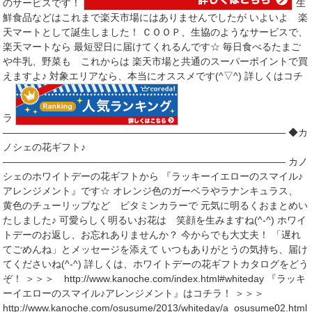
のサービスです！
生
鮮食品などはこれまで楽天市場にはありませんでしたが いよいよ 楽
天マートとして誕生しました！ ＣＯＯＰ、生協のようなサービスで、
楽天マートなら 最短翌日に届けてくれるんです☆ 毎日食べるたまご
や牛乳、野菜も これからは 楽天市場と共通のスーパーポイントで買
えますよ♪ 対象エリアなら、本当にオススメです(^▽^) 詳しくはコチ
ラ
――――――――――――――――――――――――――――― ◆カ
ノシェの花ギフト♪
――――――――――――――――――――――――――――― カノ
シェのホワイトデーの花ギフトから 『ラッキーイエローのスマイル♪
アレンジメント』です☆ オレンジ色のガーベラやラナンキュラス、
黄色のチューリップなど ビタミンカラーで 元気に明るくおまとめい
たしました♪ 可愛らしく明るいお花は 笑顔を生みますね(^-^) ホワイ
トデーのお返し、お忘れありませんか？ 今からでも大丈夫！ 「遅れ
てごめんね」とメッセージを添えて いつもありがとうの気持ち、届け
てくださいね(^-^) 詳しくは、ホワイトデーの花ギフトカタログをどう
ぞ！ ＞＞＞ http://www.kanoche.com/index.html#whiteday 『ラッキ
ーイエローのスマイル♪アレンジメント』はコチラ！ ＞＞＞
http://www.kanoche.com/osusume/2013/whiteday/a_osusume02.html