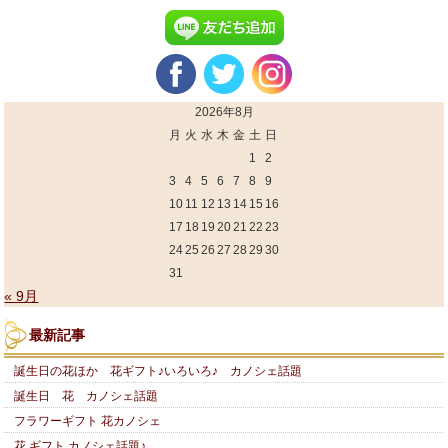
2026年8月
月
火
水
木
金
土
日
1
2
3
4
5
6
7
8
9
10
11
12
13
14
15
16
17
18
19
20
21
22
23
24
25
26
27
28
29
30
31
« 9月
最新記事
誕生日の花ほか 花ギフト♪いろいろ♪ カノシェ話題
誕生日 花 カノシェ話題
フラワーギフト 花カノシェ
花 ギフト カノシェ話題♪