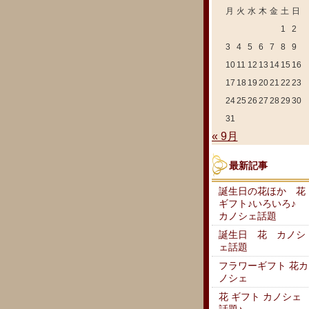
月
火
水
木
金
土
日
1
2
3
4
5
6
7
8
9
10
11
12
13
14
15
16
17
18
19
20
21
22
23
24
25
26
27
28
29
30
31
« 9月
最新記事
誕生日の花ほか 花
ギフト♪いろいろ♪
カノシェ話題
誕生日 花 カノシ
ェ話題
フラワーギフト 花カ
ノシェ
花 ギフト カノシェ