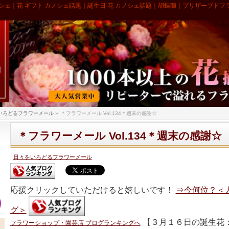
シェ｜花 ギフト カノシェ話題｜誕生日 花 カノシェ話題｜胡蝶蘭｜プリザーブドフ
いろどるフラワーメール
»
＊フラワーメール Vol.134＊週末の感謝☆
＊フラワーメール Vol.134＊週末の感謝☆
日々をいろどるフラワーメール
応援クリックしていただけると嬉しいです！
⇒今何位？＜
グ＞
【３月１６日の誕生花
フラワーショップ・園芸店 ブログランキングへ