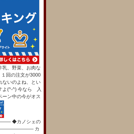
牛乳、野菜、お肉な
１回の注文が3000
れないのよね、とい
^-^) 今なら 入
ペーン中の今がオス
―― ◆カノシェの
――――――― カ