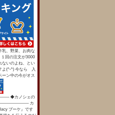
牛乳、野菜、お肉な
１回の注文が3000
れないのよね、とい
^-^) 今なら 入
ペーン中の今がオス
―― ◆カノシェの
――――――― カ
cy ブーケ』です