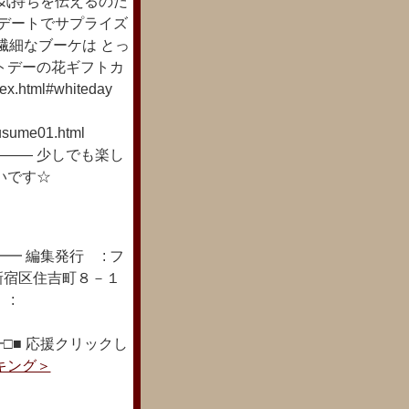
の気持ちを伝えるのだ
末デートでサプライズ
繊細なブーケは とっ
トデーの花ギフトカ
.html#whiteday
usume01.html
―― 少しでも楽し
いです☆
━ 編集発行 : フ
新宿区住吉町８－１
 :
□■ 応援クリックし
キング＞