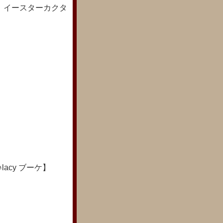
：イースターカクタ
acy ブーケ】