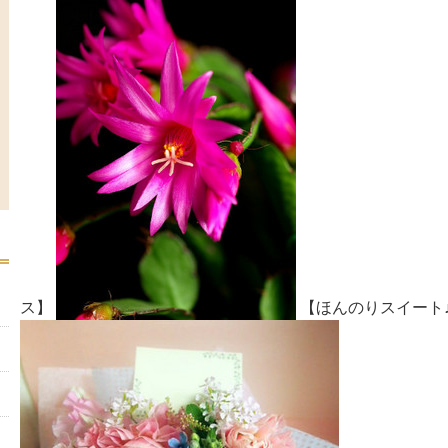
ス】
【ほんのりスイート♪l