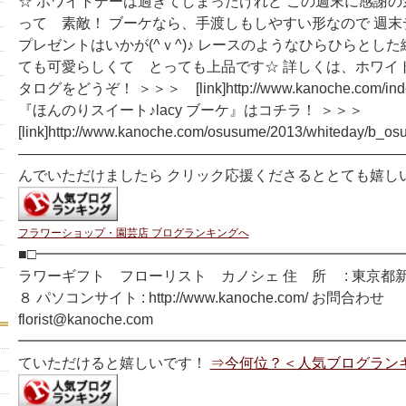
☆ ホワイトデーは過ぎてしまったけれど この週末に感謝
って 素敵！ ブーケなら、手渡しもしやすい形なので 週
プレゼントはいかが(^ｖ^)♪ レースのようなひらひらとした
ても可愛らしくて とっても上品です☆ 詳しくは、ホワイ
タログをどうぞ！ ＞＞＞ [link]http://www.kanoche.com/index
『ほんのりスイート♪lacy ブーケ』はコチラ！ ＞＞＞
[link]http://www.kanoche.com/osusume/2013/whiteday/b_os
―――――――――――――――――――――――――――
んでいただけましたら クリック応援くださるととても嬉し
フラワーショップ・園芸店 ブログランキングへ
■□━━━━━━━━━━━━━━━━━━━━━━━━━━
ラワーギフト フローリスト カノシェ 住 所 : 東京都
８ パソコンサイト : http://www.kanoche.com/ お問合わせ
florist@kanoche.com
━━━━━━━━━━━━━━━━━━━━━━━━━━━
ていただけると嬉しいです！
⇒今何位？＜人気ブログラン