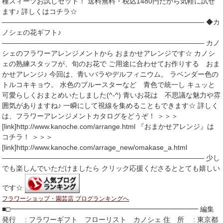
種スィーツお試しセット！ 送料無料・税込1480円だから気軽に試せ
ます♪ 詳しくはコチラ☆
――――――――――――――――――――――――――――― ◆カ
ノシェの花ギフト♪
――――――――――――――――――――――――――――― カノ
シェのフラワーアレンジメントから おまかせアレンジです☆ カノシ
ェの熟練スタッフが、旬のお花で ご用途に合わせてお作りする おま
かせアレンジ♪ 今回は、青いバラやデルフィニウム。 ラベンダー色の
トルコキキョウ。 水色のブルースターなど 青色で統一し キュッと
可愛らしくおまとめいたしました(^-^) 青いお花は 不思議な魅力や雰
囲気がありますね♪ 一瞬にして視線を集めることもできます☆ 詳しく
は、フラワーアレンジメントカタログをどうぞ！ ＞＞＞
[link]http://www.kanoche.com/arrange.html 『おまかせアレンジ』は
コチラ！ ＞＞＞
[link]http://www.kanoche.com/arrage_new/omakase_a.html
――――――――――――――――――――――――――――― 少し
でも楽しんでいただけましたら クリック応援くださるととても嬉しい
です☆
フラワーショップ・園芸店 ブログランキングへ
■□━━━━━━━━━━━━━━━━━━━━━━━━━━━ 編集
発行 : フラワーギフト フローリスト カノシェ 住 所 : 東京都