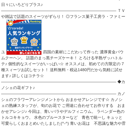
日々にいろどりプラス♪
――――――――――――――――――――――――――――― ＴＶ
や雑誌で話題のスイーツがずらり！ ◎フランス菓子工房ラ・ファミー
ユ
四国の素材にこだわって作った 濃厚黄金バウ
ムクーヘン。 話題のまっ黒チーズケーキ！ とろける半熟ザッハトル
テ♪ 個性的なスイーツがいっぱい☆ オススメは、初めての方限定の 7
種スィーツお試しセット！ 送料無料・税込1480円だから気軽に試せ
ます♪ 詳しくはコチラ☆
――――――――――――――――――――――――――――― ◆カ
ノシェの花ギフト♪
――――――――――――――――――――――――――――― カノ
シェのフラワーアレンジメントから おまかせアレンジです☆ カノシ
ェの熟練スタッフが、旬のお花で ご用途に合わせてお作りする おま
かせアレンジ♪ 今回は、青いバラやデルフィニウム。 ラベンダー色の
トルコキキョウ。 水色のブルースターなど 青色で統一し キュッと
可愛らしくおまとめいたしました(^-^) 青いお花は 不思議な魅力や雰