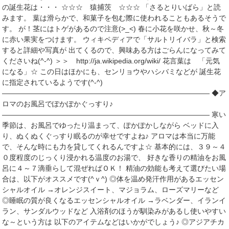
の誕生花は・・・ ☆☆☆ 猿捕茨 ☆☆☆ 「さるとりいばら」と読
みます。 葉は滑らかで、和菓子を包む際に使われることもあるそうで
す。 が！茎にはトゲがあるので注意(>_<) 春に小花を咲かせ、秋～冬
に赤い果実をつけます。 ウィキペディアで「サルトリイバラ」と検索
すると詳細や写真が 出てくるので、興味ある方はごらんになってみて
くださいね(^-^) ＞＞ http://ja.wikipedia.org/wiki/ 花言葉は 「元気
になる」☆ この日はほかにも、センリョウやハシバミなどが 誕生花
に指定されているようです(^-^)
――――――――――――――――――――――――――――― ◆ア
ロマのお風呂でぽかぽかぐっすり♪
――――――――――――――――――――――――――――― 寒い
季節は、お風呂でゆったり温まって、ぽかぽかしながら ベッドに入
り、ぬくぬくぐっすり眠るのが幸せですよね♪ アロマは本当に万能
で、そんな時にも力を貸してくれるんですよ☆ 基本的には、３９～４
０度程度のじっくり浸かれる温度のお湯で、 好きな香りの精油をお風
呂に４～７滴垂らして混ぜればＯＫ！ 精油の効能も考えて選びたい場
合は、以下がオススメです(^ｖ^) ◎体を温め発汗作用があるエッセン
シャルオイル →オレンジスイート、マジョラム、ローズマリーなど
◎睡眠の質が良くなるエッセンシャルオイル →ラベンダー、イランイ
ラン、サンダルウッドなど 入浴剤のほうが馴染みがあるし使いやすい
な～という方は 以下のアイテムなどはいかがでしょう♪ ◎アジアチカ