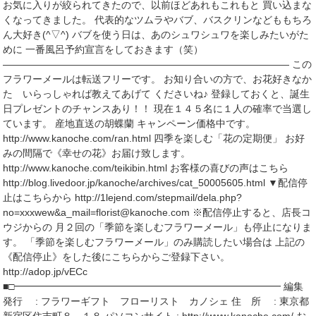
お気に入りが絞られてきたので、以前ほどあれもこれもと 買い込まな
くなってきました。 代表的なツムラやバブ、バスクリンなどももちろ
ん大好き(^▽^) バブを使う日は、あのシュワシュワを楽しみたいがた
めに 一番風呂予約宣言をしておきます（笑）
――――――――――――――――――――――――――――― この
フラワーメールは転送フリーです。 お知り合いの方で、お花好きなか
た いらっしゃれば教えてあげて くださいね♪ 登録しておくと、誕生
日プレゼントのチャンスあり！！ 現在１４５名に１人の確率で当選し
ています。 産地直送の胡蝶蘭 キャンペーン価格中です。
http://www.kanoche.com/ran.html 四季を楽しむ「花の定期便」 お好
みの間隔で《幸せの花》お届け致します。
http://www.kanoche.com/teikibin.html お客様の喜びの声はこちら
http://blog.livedoor.jp/kanoche/archives/cat_50005605.html ▼配信停
止はこちらから http://1lejend.com/stepmail/dela.php?
no=xxxwew&a_mail=florist@kanoche.com ※配信停止すると、店長コ
ウジからの 月２回の「季節を楽しむフラワーメール」も停止になりま
す。 「季節を楽しむフラワーメール」のみ購読したい場合は 上記の
《配信停止》をした後にこちらからご登録下さい。
http://adop.jp/vECc
■□━━━━━━━━━━━━━━━━━━━━━━━━━━━ 編集
発行 : フラワーギフト フローリスト カノシェ 住 所 : 東京都