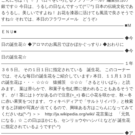
こんにちは！(^▽^) 《日々をいろどるフラワーメール》編集担当の
銀です☆ 今日は、うるしの日なんですって(^▽^) 日本の伝統文化であ
るうるし。美しいですよね！ お花を漆器に活けても風流で良さそうで
すね☆ それでは、本日のフラワーメール どうぞ♪
――――――――――――――――――――――――――――― ■Ｍ
ＥＮＵ■
――――――――――――――――――――――――――――― ◆今
日の誕生花☆ ◆アロマのお風呂でぽかぽかぐっすり♪ ◆おわりに
――――――――――――――――――――――――――――― ◆今
日の誕生花☆
――――――――――――――――――――――――――――― １年
３６５日。 その１日１日に指定されている 誕生花。 このコーナー
では、そんな毎日の誕生花をご紹介しています♪ 本日、１１月１３日
の誕生花は・・・ ☆☆☆ 猿捕茨 ☆☆☆ 「さるとりいばら」と読
みます。 葉は滑らかで、和菓子を包む際に使われることもあるそうで
す。 が！茎にはトゲがあるので注意(>_<) 春に小花を咲かせ、秋～冬
に赤い果実をつけます。 ウィキペディアで「サルトリイバラ」と検索
すると詳細や写真が 出てくるので、興味ある方はごらんになってみて
くださいね(^-^) ＞＞ http://ja.wikipedia.org/wiki/ 花言葉は 「元気
になる」☆ この日はほかにも、センリョウやハシバミなどが 誕生花
に指定されているようです(^-^)
――――――――――――――――――――――――――――― ◆ア