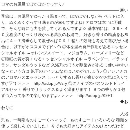
ロマのお風呂でぽかぽかぐっすり♪
――――――――――――――――――――――――――――― 寒い
季節は、お風呂でゆったり温まって、ぽかぽかしながら ベッドに入
り、ぬくぬくぐっすり眠るのが幸せですよね♪ アロマは本当に万能
で、そんな時にも力を貸してくれるんですよ☆ 基本的には、３９～４
０度程度のじっくり浸かれる温度のお湯で、 好きな香りの精油をお風
呂に４～７滴垂らして混ぜればＯＫ！ 精油の効能も考えて選びたい場
合は、以下がオススメです(^ｖ^) ◎体を温め発汗作用があるエッセン
シャルオイル →オレンジスイート、マジョラム、ローズマリーなど
◎睡眠の質が良くなるエッセンシャルオイル →ラベンダー、イランイ
ラン、サンダルウッドなど 入浴剤のほうが馴染みがあるし使いやすい
な～という方は 以下のアイテムなどはいかがでしょう♪ ◎アジアチカ
のアロマバスエッセンス しっとりするし香りが良いのでお気に入りで
す(^▽^) ＞＞＞ http://adop.jp/Vsry ◎クナイプのバスソルトトライ
アルセット 香りでリラックス＆よく温まります！ ９つの香りが１包
ずつ入ってるので楽しめますよ♪ ＞＞＞ http://adop.jp/K9F1
――――――――――――――――――――――――――――― ◆お
わりに
――――――――――――――――――――――――――――― 入浴
剤も、一時期ものすごーくハマって、ものすごーくいろいろな 種類を
使って楽しんでいました！ 今でも大好きなアイテムのひとつだけど、