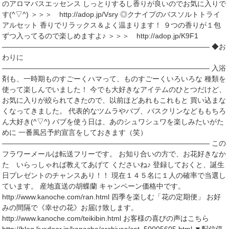
のアロマバスエッセンス しっとりするし香りが良いのでお気に入りで
す(^▽^) ＞＞＞ http://adop.jp/Vsry ◎クナイプのバスソルトトライ
アルセット 香りでリラックス＆よく温まります！ ９つの香りが１包
ずつ入ってるので楽しめますよ♪ ＞＞＞ http://adop.jp/K9F1
――――――――――――――――――――――――――――― ◆お
わりに
――――――――――――――――――――――――――――― 入浴
剤も、一時期ものすごーくハマって、ものすごーくいろいろな 種類を
使って楽しんでいました！ 今でも大好きなアイテムのひとつだけど、
お気に入りが絞られてきたので、以前ほどあれもこれもと 買い込まな
くなってきました。 代表的なツムラやバブ、バスクリンなどももちろ
ん大好き(^▽^) バブを使う日は、あのシュワシュワを楽しみたいがた
めに 一番風呂予約宣言をしておきます（笑）
――――――――――――――――――――――――――――― この
フラワーメールは転送フリーです。 お知り合いの方で、お花好きなか
た いらっしゃれば教えてあげて くださいね♪ 登録しておくと、誕生
日プレゼントのチャンスあり！！ 現在１４５名に１人の確率で当選し
ています。 産地直送の胡蝶蘭 キャンペーン価格中です。
http://www.kanoche.com/ran.html 四季を楽しむ「花の定期便」 お好
みの間隔で《幸せの花》お届け致します。
http://www.kanoche.com/teikibin.html お客様の喜びの声はこちら