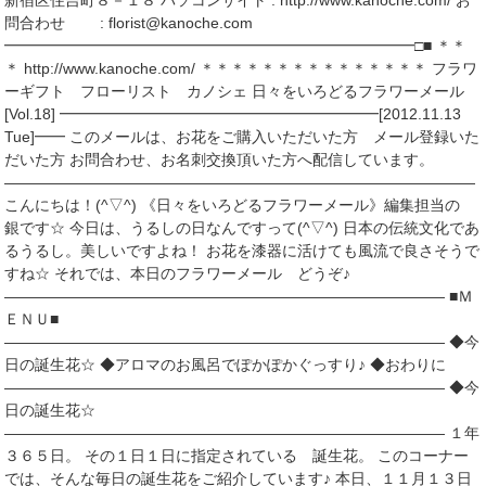
新宿区住吉町８－１８ パソコンサイト : http://www.kanoche.com/ お
問合わせ : florist@kanoche.com
━━━━━━━━━━━━━━━━━━━━━━━━━━━□■ ＊＊
＊ http://www.kanoche.com/ ＊＊＊＊＊＊＊＊＊＊＊＊＊＊＊ フラワ
ーギフト フローリスト カノシェ 日々をいろどるフラワーメール
[Vol.18] ━━━━━━━━━━━━━━━━━━━━━[2012.11.13
Tue]━━ このメールは、お花をご購入いただいた方 メール登録いた
だいた方 お問合わせ、お名刺交換頂いた方へ配信しています。
―――――――――――――――――――――――――――――――
こんにちは！(^▽^) 《日々をいろどるフラワーメール》編集担当の
銀です☆ 今日は、うるしの日なんですって(^▽^) 日本の伝統文化であ
るうるし。美しいですよね！ お花を漆器に活けても風流で良さそうで
すね☆ それでは、本日のフラワーメール どうぞ♪
――――――――――――――――――――――――――――― ■Ｍ
ＥＮＵ■
――――――――――――――――――――――――――――― ◆今
日の誕生花☆ ◆アロマのお風呂でぽかぽかぐっすり♪ ◆おわりに
――――――――――――――――――――――――――――― ◆今
日の誕生花☆
――――――――――――――――――――――――――――― １年
３６５日。 その１日１日に指定されている 誕生花。 このコーナー
では、そんな毎日の誕生花をご紹介しています♪ 本日、１１月１３日