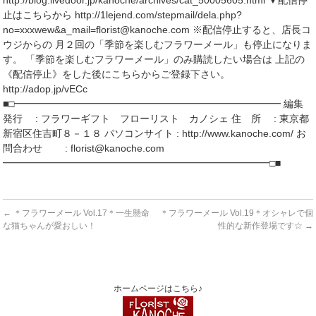
http://blog.livedoor.jp/kanoche/archives/cat_50005605.html ▼配信停
止はこちらから http://1lejend.com/stepmail/dela.php?
no=xxxwew&a_mail=florist@kanoche.com ※配信停止すると、店長コ
ウジからの 月２回の「季節を楽しむフラワーメール」も停止になりま
す。 「季節を楽しむフラワーメール」のみ購読したい場合は 上記の
《配信停止》をした後にこちらからご登録下さい。
http://adop.jp/vECc
■□━━━━━━━━━━━━━━━━━━━━━━━━━━━ 編集
発行 : フラワーギフト フローリスト カノシェ 住 所 : 東京都
新宿区住吉町８－１８ パソコンサイト : http://www.kanoche.com/ お
問合わせ : florist@kanoche.com
━━━━━━━━━━━━━━━━━━━━━━━━━━━□■
←
＊フラワーメール Vol.17＊一生懸命
＊フラワーメール Vol.19＊オシャレで個
な猫ちゃんが愛おしい！
性的な新作登場です☆
→
ホームページはこちら♪