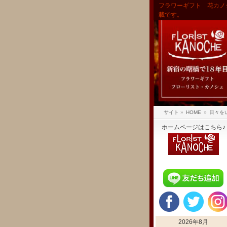
フラワーギフト 花カノ
載です。
サイト
»
HOME
»
日々を
ホームページはこちら♪
2026年8月