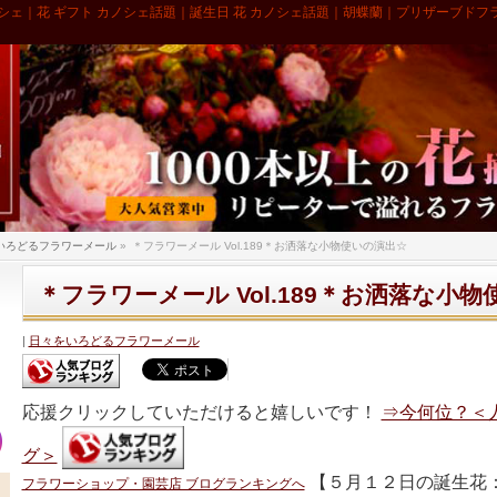
シェ｜花 ギフト カノシェ話題｜誕生日 花 カノシェ話題｜胡蝶蘭｜プリザーブドフ
いろどるフラワーメール
»
＊フラワーメール Vol.189＊お洒落な小物使いの演出☆
＊フラワーメール Vol.189＊お洒落な小
日々をいろどるフラワーメール
応援クリックしていただけると嬉しいです！
⇒今何位？＜
グ＞
【５月１２日の誕生花
フラワーショップ・園芸店 ブログランキングへ