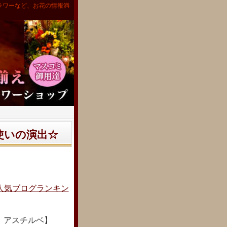
ラワーなど、お花の情報満
物使いの演出☆
人気ブログランキン
：アスチルベ】