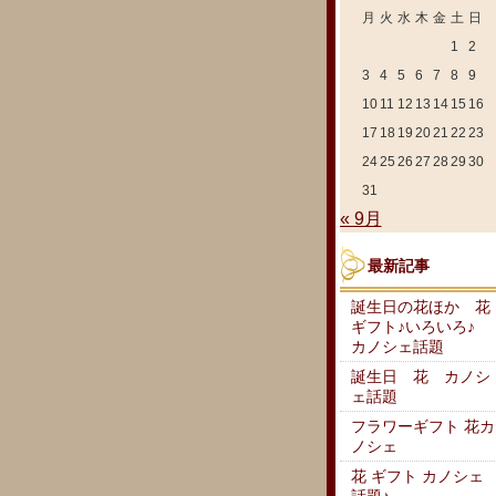
月
火
水
木
金
土
日
1
2
3
4
5
6
7
8
9
10
11
12
13
14
15
16
17
18
19
20
21
22
23
24
25
26
27
28
29
30
31
« 9月
最新記事
誕生日の花ほか 花
ギフト♪いろいろ♪
カノシェ話題
誕生日 花 カノシ
ェ話題
フラワーギフト 花カ
ノシェ
花 ギフト カノシェ