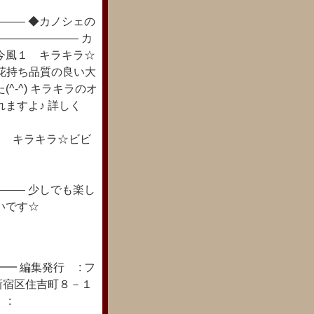
―― ◆カノシェの
――――――― カ
今風１ キラキラ☆
ラや花持ち品質の良い大
-^) キラキラのオ
ますよ♪ 詳しく
ょっと今風１ キラキラ☆ビビ
―― 少しでも楽し
いです☆
━ 編集発行 : フ
新宿区住吉町８－１
 :