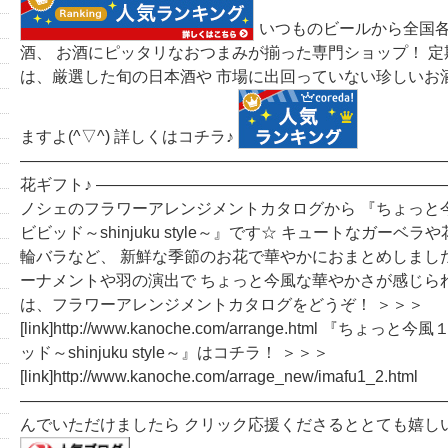
いつものビールから全国
酒、 お酒にピッタリなおつまみが揃った専門ショップ！ 
は、厳選した旬の日本酒や 市場に出回っていない珍しいお
ますよ(^▽^) 詳しくはコチラ♪
―――――――――――――――――――――――――――
花ギフト♪ ――――――――――――――――――――――
ノシェのフラワーアレンジメントカタログから 『ちょっと
ビビッド～shinjuku style～』です☆ キュートなガーベ
輪バラなど、 新鮮な季節のお花で華やかにおまとめしました(^
ーナメントや羽の演出で ちょっと今風な華やかさが感じられ
は、フラワーアレンジメントカタログをどうぞ！ ＞＞＞
[link]http://www.kanoche.com/arrange.html 『ち
ッド～shinjuku style～』はコチラ！ ＞＞＞
[link]http://www.kanoche.com/arrage_new/imafu1_2.html
―――――――――――――――――――――――――――
んでいただけましたら クリック応援くださるととても嬉し