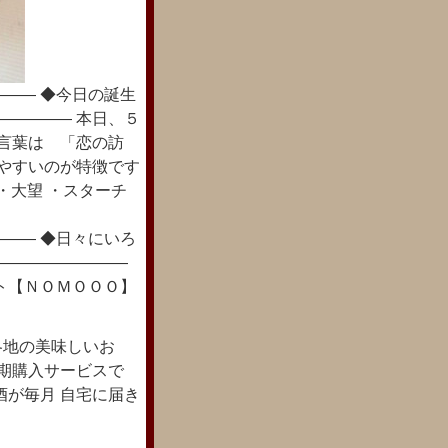
―― ◆今日の誕生
――――― 本日、５
花言葉は 「恋の訪
てやすいのが特徴です
謝・大望 ・スターチ
―― ◆日々にいろ
―――――――――
ト【ＮＯＭＯＯＯ】
各地の美味しいお
定期購入サービスで
酒が毎月 自宅に届き