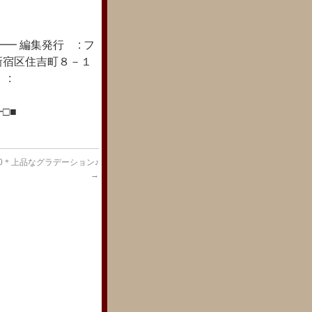
━ 編集発行 : フ
新宿区住吉町８－１
 :
□■
190＊上品なグラデーション♪
→