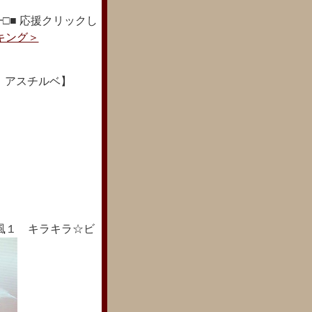
□■ 応援クリックし
キング＞
：アスチルベ】
風１ キラキラ☆ビ