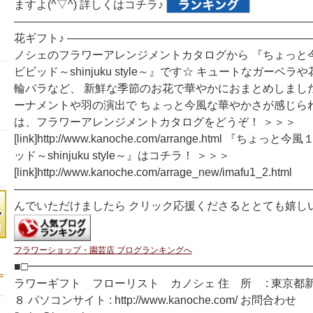
ますよ(^▽^) 詳しくはコチラ♪
―――――――――――――――――――――――――――
花ギフト♪ ――――――――――――――――――――――
ノシェのフラワーアレンジメントカタログから 『ちょっと
ビビッド～shinjuku style～』です☆ キュートなガーベ
輪バラなど、 新鮮な季節のお花で華やかにおまとめしました(^
ーナメントや羽の演出で ちょっと今風な華やかさが感じられ
は、フラワーアレンジメントカタログをどうぞ！ ＞＞＞
[link]http://www.kanoche.com/arrange.html 『ち
ッド～shinjuku style～』はコチラ！ ＞＞＞
[link]http://www.kanoche.com/arrage_new/imafu1_2.html
―――――――――――――――――――――――――――
んでいただけましたら クリック応援くださるととても嬉し
フラワーショップ・園芸店 ブログランキングへ
■□━━━━━━━━━━━━━━━━━━━━━━━━━━
ラワーギフト フローリスト カノシェ 住 所 : 東京都
８ パソコンサイト : http://www.kanoche.com/ お問合わせ