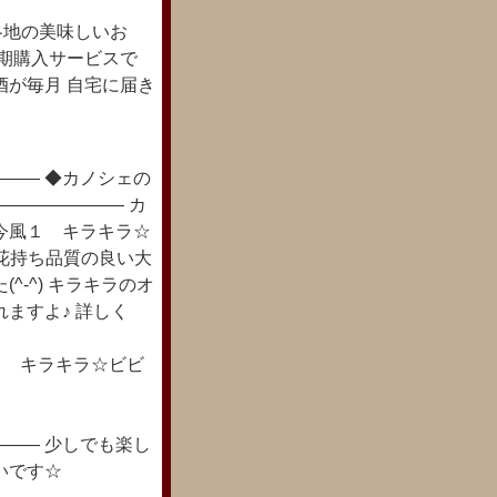
各地の美味しいお
定期購入サービスで
酒が毎月 自宅に届き
―― ◆カノシェの
――――――― カ
今風１ キラキラ☆
ラや花持ち品質の良い大
-^) キラキラのオ
ますよ♪ 詳しく
ょっと今風１ キラキラ☆ビビ
―― 少しでも楽し
いです☆