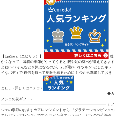
【EpiSara（エピサラ）】
暖
かくなって、薄着の季節がやってくると 腕や足の露出が増えてきます
よね(^-^) そんなとき気になるのが、ムダ毛(>_<) ツルン♪としたキレ
イなボディで 自信を持って夏服を着るために！ 今から準備しておき
ましょ♪ 詳しくはコチラ♪
――――――――――――――――――――――――――――― ◆カ
ノシェの花ギフト♪
――――――――――――――――――――――――――――― カノ
シェの季節のおすすめアレンジメントから 『グラテーションピンクの
エレガントアレンジ』です☆ ワイン色のカラーに、ピンクの芍薬や