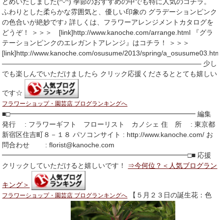
とめいたしました(^-^) 季節のおすすめの中でも特に人気のコチラ。
ふわりとした柔らかな雰囲気と、優しい印象の グラデーションピンク
の色合いが絶妙です♪ 詳しくは、フラワーアレンジメントカタログを
どうぞ！ ＞＞＞ [link]http://www.kanoche.com/arrange.html 『グラ
テーションピンクのエレガントアレンジ』はコチラ！ ＞＞＞
[link]http://www.kanoche.com/osusume/2013/spring/a_osusume03.htm
――――――――――――――――――――――――――――― 少し
でも楽しんでいただけましたら クリック応援くださるととても嬉しい
です☆
フラワーショップ・園芸店 ブログランキングへ
■□━━━━━━━━━━━━━━━━━━━━━━━━━━━ 編集
発行 : フラワーギフト フローリスト カノシェ 住 所 : 東京都
新宿区住吉町８－１８ パソコンサイト : http://www.kanoche.com/ お
問合わせ : florist@kanoche.com
━━━━━━━━━━━━━━━━━━━━━━━━━━━□■ 応援
クリックしていただけると嬉しいです！
⇒今何位？＜人気ブログラン
キング＞
【５月２３日の誕生花：色
フラワーショップ・園芸店 ブログランキングへ