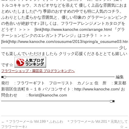
トルコキキョウ、スカビオサなどを添えて 優しく上品な雰囲気におま
とめいたしました(^-^) 季節のおすすめの中でも特に人気のコチラ。
ふわりとした柔らかな雰囲気と、優しい印象の グラデーションピンク
の色合いが絶妙です♪ 詳しくは、フラワーアレンジメントカタログを
どうぞ！ ＞＞＞ [link]http://www.kanoche.com/arrange.html 『グラ
テーションピンクのエレガントアレンジ』はコチラ！ ＞＞＞
[link]http://www.kanoche.com/osusume/2013/spring/a_osusume03.htm
――――――――――――――――――――――――――――― 少し
でも楽しんでいただけましたら クリック応援くださるととても嬉しい
です☆
フラワーショップ・園芸店 ブログランキングへ
■□━━━━━━━━━━━━━━━━━━━━━━━━━━━ 編集
発行 : フラワーギフト フローリスト カノシェ 住 所 : 東京都
新宿区住吉町８－１８ パソコンサイト : http://www.kanoche.com/ お
問合わせ : florist@kanoche.com
━━━━━━━━━━━━━━━━━━━━━━━━━━━□■
←
＊フラワーメール Vol.199＊ふわふわ
＊フラワーメール Vol.201＊元気だして
フラワーケーキ♪
☆
→