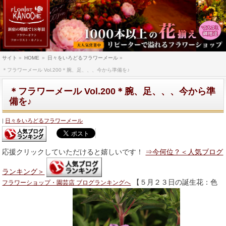
サイト
»
HOME
»
日々をいろどるフラワーメール
»
＊フラワーメール Vol.200＊腕、足、、、今から準備を♪
＊フラワーメール Vol.200＊腕、足、、、今から準
備を♪
日々をいろどるフラワーメール
応援クリックしていただけると嬉しいです！
⇒今何位？＜人気ブログ
ランキング＞
【５月２３日の誕生花：色
フラワーショップ・園芸店 ブログランキングへ