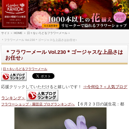
サイト
»
HOME
»
日々をいろどるフラワーメール
»
＊フラワーメール Vol.230＊ゴージャスな上品さはお任せ♪
＊フラワーメール Vol.230＊ゴージャスな上品さは
お任せ♪
日々をいろどるフラワーメール
応援クリックしていただけると嬉しいです！
⇒今何位？＜人気ブログ
ランキング＞
【６月２３日の誕生花：都
フラワーショップ・園芸店 ブログランキングへ