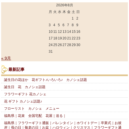
2026年8月
月
火
水
木
金
土
日
1
2
3
4
5
6
7
8
9
10
11
12
13
14
15
16
17
18
19
20
21
22
23
24
25
26
27
28
29
30
31
« 9月
最新記事
誕生日の花ほか 花ギフト♪いろいろ♪ カノシェ話題
誕生日 花 カノシェ話題
フラワーギフト 花カノシェ
花 ギフト カノシェ話題♪
フローリスト カノシェ メニュー
福島県｜花束 全国宅配 花屋｜送る｜
福島県｜フラワーギフト通販｜バレンタイン｜ホワイトデー｜卒業式｜お彼
岸｜母の日｜敬老の日｜お盆｜ハロウィン｜クリスマス｜フラワーギフト通