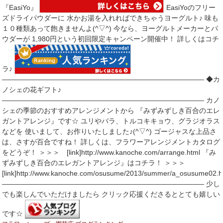
『EasiYo』
EasiYoのフリー
ズドライパウダーに 水かお湯を入れればできちゃうヨーグルト♪ 味も
１０種類あって飽きませんよ(^▽^) 今なら、ヨーグルトメーカーとパ
ウダーが 1,980円という初回限定キャンペーン開催中！ 詳しくはコチ
ラ♪
――――――――――――――――――――――――――――― ◆カ
ノシェの花ギフト♪
――――――――――――――――――――――――――――― カノ
シェの季節のおすすめアレンジメントから 『みずみずしき百合のエレ
ガントアレンジ』です☆ ユリやバラ、トルコキキョウ、グラジオラス
などを 使いまして、お作りいたしました♪(^▽^) ゴージャスな上品さ
は、さすが百合ですね！ 詳しくは、フラワーアレンジメントカタログ
をどうぞ！ ＞＞＞ [link]http://www.kanoche.com/arrange.html 『み
ずみずしき百合のエレガントアレンジ』はコチラ！ ＞＞＞
[link]http://www.kanoche.com/osusume/2013/summer/a_osusume02.h
――――――――――――――――――――――――――――― 少し
でも楽しんでいただけましたら クリック応援くださるととても嬉しい
です☆