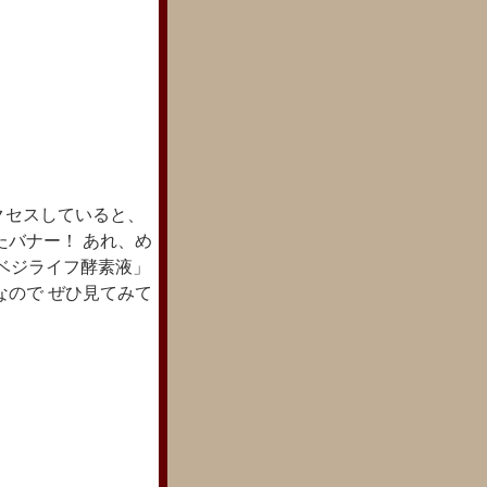
クセスしていると、
たバナー！ あれ、め
ベジライフ酵素液」
なので ぜひ見てみて