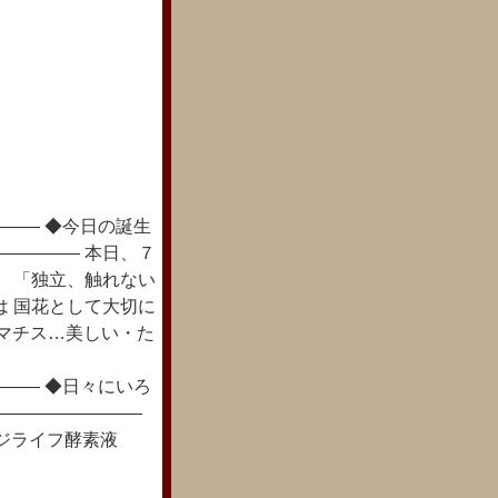
―― ◆今日の誕生
――――― 本日、７
は 「独立、触れない
は 国花として大切に
レマチス…美しい・た
―― ◆日々にいろ
―――――――――
ジライフ酵素液