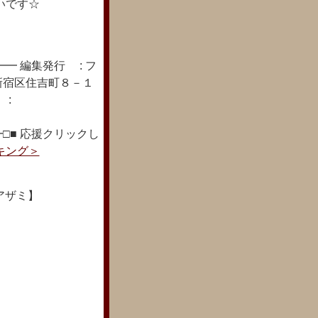
いです☆
━ 編集発行 : フ
新宿区住吉町８－１
 :
□■ 応援クリックし
キング＞
アザミ】