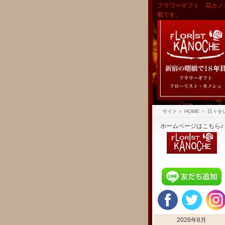
フラワーギフト 花カノ
載です。
サイト
»
HOME
»
日々を
ホームページはこちら♪
2026年8月