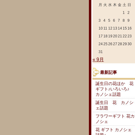
月
火
水
木
金
土
日
1
2
3
4
5
6
7
8
9
10
11
12
13
14
15
16
17
18
19
20
21
22
23
24
25
26
27
28
29
30
31
« 9月
最新記事
誕生日の花ほか 花
ギフト♪いろいろ♪
カノシェ話題
誕生日 花 カノシ
ェ話題
フラワーギフト 花カ
ノシェ
花 ギフト カノシェ