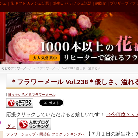
シェ｜花 ギフト カノシェ話題｜誕生日 花 カノシェ話題｜胡蝶蘭｜プリザーブドフ
いろどるフラワーメール
»
＊フラワーメール Vol.238＊優しさ、溢れる☆
＊フラワーメール Vol.238＊優しさ、溢れ
日々をいろどるフラワーメール
応援クリックしていただけると嬉しいです！
⇒今何位？＜
グ＞
【７月１日の誕生花：
フラワーショップ・園芸店 ブログランキングへ