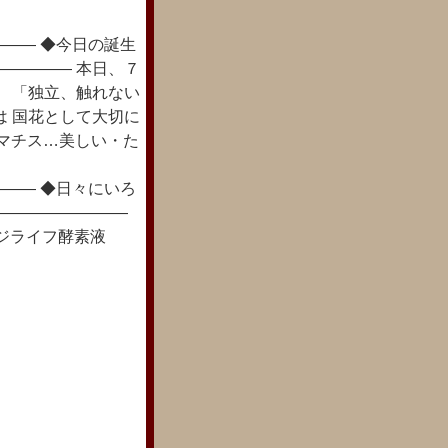
―― ◆今日の誕生
――――― 本日、７
は 「独立、触れない
は 国花として大切に
レマチス…美しい・た
―― ◆日々にいろ
―――――――――
ジライフ酵素液