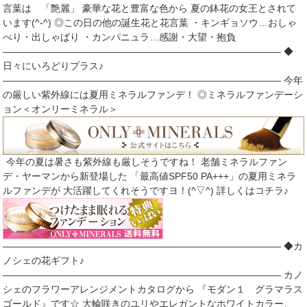
言葉は 「艶麗」 豪華な花と豊富な色から 夏の鉢花の女王とされて
います(^-^) ◎この日の他の誕生花と花言葉 ・キンギョソウ…おしゃ
べり・出しゃばり ・カンパニュラ…感謝・大望・抱負
――――――――――――――――――――――――――――― ◆
日々にいろどりプラス♪
――――――――――――――――――――――――――――― 今年
の厳しい紫外線には夏用ミネラルファンデ！ ◎ミネラルファンデーシ
ョン＜オンリーミネラル＞
今年の夏は暑さも紫外線も厳しそうですね！ 老舗ミネラルファン
デ・ヤーマンから新登場した 「最高値SPF50 PA+++」の夏用ミネラ
ルファンデが 大活躍してくれそうですヨ！(^▽^) 詳しくはコチラ♪
――――――――――――――――――――――――――――― ◆カ
ノシェの花ギフト♪
――――――――――――――――――――――――――――― カノ
シェのフラワーアレンジメントカタログから 『モダン１ グラマラス
ゴールド』です☆ 大輪咲きのユリやエレガントなホワイトカラー、