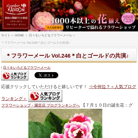
サイト
»
HOME
»
日々をいろどるフラワーメール
»
＊フラワーメール Vol.246＊白とゴールドの共演♪
＊フラワーメール Vol.246＊白とゴールドの共演♪
日々をいろどるフラワーメール
応援クリックしていただけると嬉しいです！
⇒今何位？＜人気ブログ
ランキング＞
【７月１０日の誕生花：グ
フラワーショップ・園芸店 ブログランキングへ