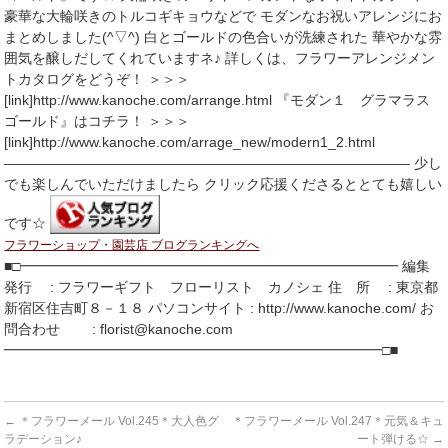
豪華な大輪咲きのトルコギキョウなどで モダンなお祝いアレンジにお
まとめしました(^▽^) 白とゴールドの色合いが洗練された 華やかな雰
囲気を醸しだしてくれていますネ♪ 詳しくは、フラワーアレンジメン
トカタログをどうぞ！ ＞＞＞
[link]http://www.kanoche.com/arrange.html 『モダン１ グラマラス
ゴールド』はコチラ！ ＞＞＞
[link]http://www.kanoche.com/arrage_new/modern1_2.html
――――――――――――――――――――――――――――― 少し
でも楽しんでいただけましたら クリック応援くださるととても嬉しい
です☆
フラワーショップ・園芸店 ブログランキングへ
■□━━━━━━━━━━━━━━━━━━━━━━━━━━━ 編集
発行 : フラワーギフト フローリスト カノシェ 住 所 : 東京都
新宿区住吉町８－１８ パソコンサイト : http://www.kanoche.com/ お
問合わせ : florist@kanoche.com
━━━━━━━━━━━━━━━━━━━━━━━━━━━□■
←
＊フラワーメール Vol.245＊大人色グ
＊フラワーメール Vol.247＊元気＆キュ
ラデーション♪
ート弾ける☆
→