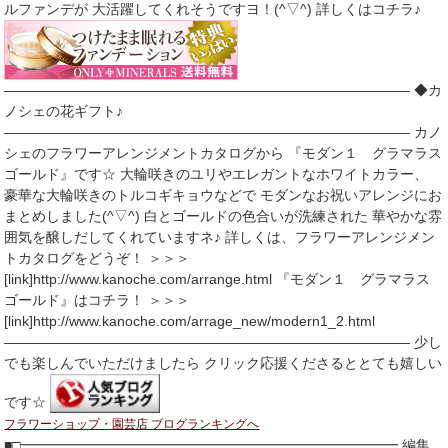
ルファンデが 大活躍してくれそうですヨ！(^▽^) 詳しくはコチラ♪
――――――――――――――――――――――――――――― ◆カ
ノシェの花ギフト♪
――――――――――――――――――――――――――――― カノ
シェのフラワーアレンジメントカタログから 『モダン１ グラマラス
ゴールド』です☆ 大輪咲きのユリやエレガントなホワイトカラー、
豪華な大輪咲きのトルコギキョウなどで モダンなお祝いアレンジにお
まとめしました(^▽^) 白とゴールドの色合いが洗練された 華やかな雰
囲気を醸しだしてくれていますネ♪ 詳しくは、フラワーアレンジメン
トカタログをどうぞ！ ＞＞＞
[link]http://www.kanoche.com/arrange.html 『モダン１ グラマラス
ゴールド』はコチラ！ ＞＞＞
[link]http://www.kanoche.com/arrage_new/modern1_2.html
――――――――――――――――――――――――――――― 少し
でも楽しんでいただけましたら クリック応援くださるととても嬉しい
です☆
フラワーショップ・園芸店 ブログランキングへ
■□━━━━━━━━━━━━━━━━━━━━━━━━━━━ 編集