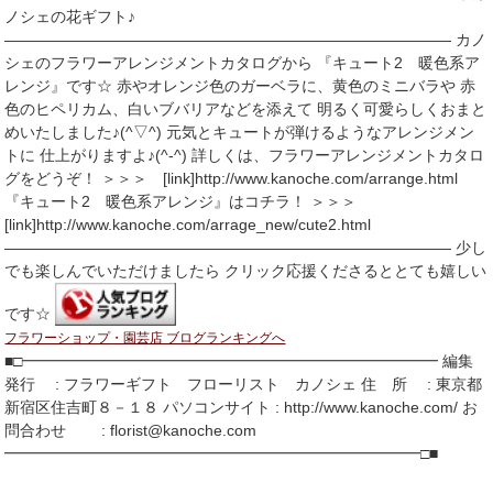
ノシェの花ギフト♪
――――――――――――――――――――――――――――― カノ
シェのフラワーアレンジメントカタログから 『キュート2 暖色系ア
レンジ』です☆ 赤やオレンジ色のガーベラに、黄色のミニバラや 赤
色のヒペリカム、白いブバリアなどを添えて 明るく可愛らしくおまと
めいたしました♪(^▽^) 元気とキュートが弾けるようなアレンジメン
トに 仕上がりますよ♪(^-^) 詳しくは、フラワーアレンジメントカタロ
グをどうぞ！ ＞＞＞ [link]http://www.kanoche.com/arrange.html
『キュート2 暖色系アレンジ』はコチラ！ ＞＞＞
[link]http://www.kanoche.com/arrage_new/cute2.html
――――――――――――――――――――――――――――― 少し
でも楽しんでいただけましたら クリック応援くださるととても嬉しい
です☆
フラワーショップ・園芸店 ブログランキングへ
■□━━━━━━━━━━━━━━━━━━━━━━━━━━━ 編集
発行 : フラワーギフト フローリスト カノシェ 住 所 : 東京都
新宿区住吉町８－１８ パソコンサイト : http://www.kanoche.com/ お
問合わせ : florist@kanoche.com
━━━━━━━━━━━━━━━━━━━━━━━━━━━□■