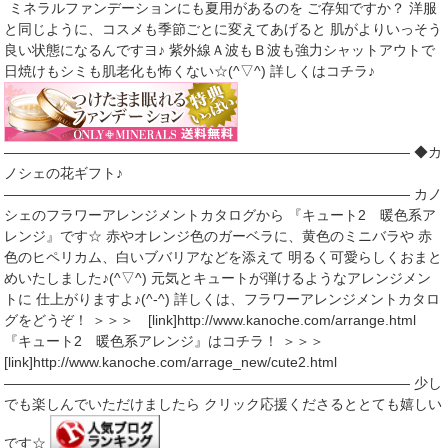
ミネラルファンデーションにも夏用があるのを ご存知ですか？ 洋服
と同じように、コスメも季節ごとに変えてあげると 肌がよりいっそう
良い状態になるんですヨ♪ 紫外線Ａ波もＢ波も強力シャットアウトで
日焼けもシミも肌老化も怖くない☆(^▽^) 詳しくはコチラ♪
――――――――――――――――――――――――――――― ◆カ
ノシェの花ギフト♪
――――――――――――――――――――――――――――― カノ
シェのフラワーアレンジメントカタログから 『キュート2 暖色系ア
レンジ』です☆ 赤やオレンジ色のガーベラに、黄色のミニバラや 赤
色のヒペリカム、白いブバリアなどを添えて 明るく可愛らしくおまと
めいたしました♪(^▽^) 元気とキュートが弾けるようなアレンジメン
トに 仕上がりますよ♪(^-^) 詳しくは、フラワーアレンジメントカタロ
グをどうぞ！ ＞＞＞ [link]http://www.kanoche.com/arrange.html
『キュート2 暖色系アレンジ』はコチラ！ ＞＞＞
[link]http://www.kanoche.com/arrage_new/cute2.html
――――――――――――――――――――――――――――― 少し
でも楽しんでいただけましたら クリック応援くださるととても嬉しい
です☆