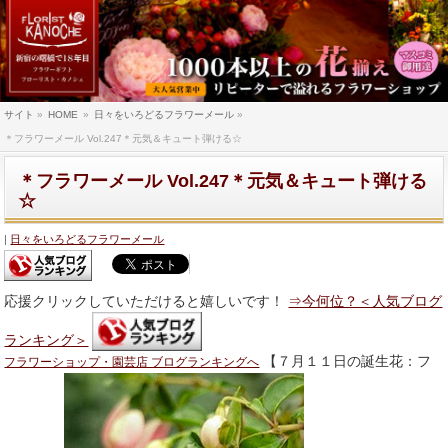
サイト
»
HOME
»
日々をいろどるフラワーメール
»
＊フラワーメール Vol.247＊元気＆キュート弾ける☆
＊フラワーメール Vol.247＊元気＆キュート弾ける
☆
日々をいろどるフラワーメール
応援クリックしていただけると嬉しいです！
⇒今何位？＜人気ブログ
ランキング＞
【７月１１日の誕生花：フ
フラワーショップ・園芸店 ブログランキングへ