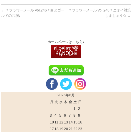
←
＊フラワーメール Vol.246＊白とゴー
＊フラワーメール Vol.248＊ニオイ対策
ルドの共演♪
しましょう☆
→
ホームページはこちら♪
2026年8月
月
火
水
木
金
土
日
1
2
3
4
5
6
7
8
9
10
11
12
13
14
15
16
17
18
19
20
21
22
23