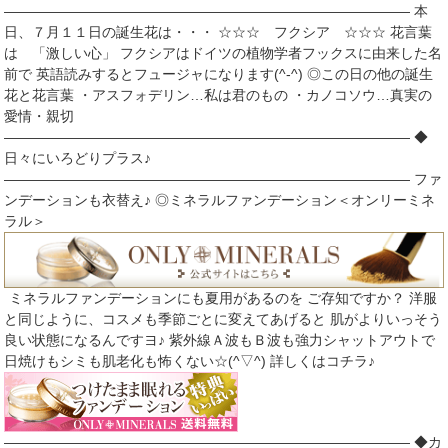
――――――――――――――――――――――――――――― 本
日、７月１１日の誕生花は・・・ ☆☆☆ フクシア ☆☆☆ 花言葉
は 「激しい心」 フクシアはドイツの植物学者フックスに由来した名
前で 英語読みするとフュージャになります(^-^) ◎この日の他の誕生
花と花言葉 ・アスフォデリン…私は君のもの ・カノコソウ…真実の
愛情・親切
――――――――――――――――――――――――――――― ◆
日々にいろどりプラス♪
――――――――――――――――――――――――――――― ファ
ンデーションも衣替え♪ ◎ミネラルファンデーション＜オンリーミネ
ラル＞
ミネラルファンデーションにも夏用があるのを ご存知ですか？ 洋服
と同じように、コスメも季節ごとに変えてあげると 肌がよりいっそう
良い状態になるんですヨ♪ 紫外線Ａ波もＢ波も強力シャットアウトで
日焼けもシミも肌老化も怖くない☆(^▽^) 詳しくはコチラ♪
――――――――――――――――――――――――――――― ◆カ