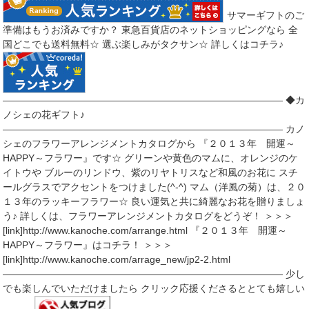
サマーギフトのご
準備はもうお済みですか？ 東急百貨店のネットショッピングなら 全
国どこでも送料無料☆ 選ぶ楽しみがタクサン☆ 詳しくはコチラ♪
――――――――――――――――――――――――――――― ◆カ
ノシェの花ギフト♪
――――――――――――――――――――――――――――― カノ
シェのフラワーアレンジメントカタログから 『２０１３年 開運～
HAPPY～フラワー』です☆ グリーンや黄色のマムに、オレンジのケ
イトウや ブルーのリンドウ、紫のリヤトリスなど和風のお花に スチ
ールグラスでアクセントをつけました(^-^) マム（洋風の菊）は、２０
１３年のラッキーフラワー☆ 良い運気と共に綺麗なお花を贈りましょ
う♪ 詳しくは、フラワーアレンジメントカタログをどうぞ！ ＞＞＞
[link]http://www.kanoche.com/arrange.html 『２０１３年 開運～
HAPPY～フラワー』はコチラ！ ＞＞＞
[link]http://www.kanoche.com/arrage_new/jp2-2.html
――――――――――――――――――――――――――――― 少し
でも楽しんでいただけましたら クリック応援くださるととても嬉しい