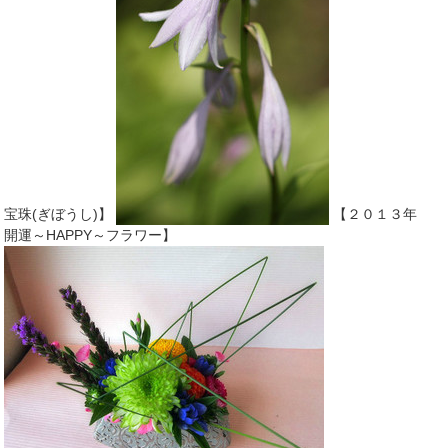
宝珠(ぎぼうし)】
【２０１３年
開運～HAPPY～フラワー】