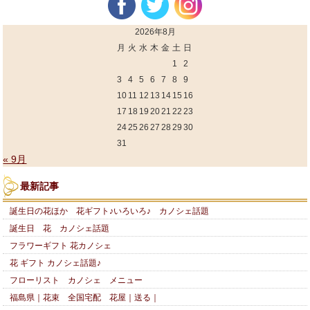
2026年8月
月
火
水
木
金
土
日
1
2
3
4
5
6
7
8
9
10
11
12
13
14
15
16
17
18
19
20
21
22
23
24
25
26
27
28
29
30
31
« 9月
最新記事
誕生日の花ほか 花ギフト♪いろいろ♪ カノシェ話題
誕生日 花 カノシェ話題
フラワーギフト 花カノシェ
花 ギフト カノシェ話題♪
フローリスト カノシェ メニュー
福島県｜花束 全国宅配 花屋｜送る｜