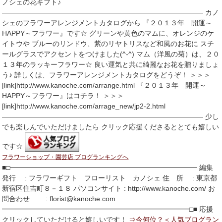
ノシェの花ギフト♪
――――――――――――――――――――――――――――― カノ
シェのフラワーアレンジメントカタログから 『２０１３年 開運～
HAPPY～フラワー』です☆ グリーンや黄色のマムに、オレンジのケ
イトウや ブルーのリンドウ、紫のリヤトリスなど和風のお花に スチ
ールグラスでアクセントをつけました(^-^) マム（洋風の菊）は、２０
１３年のラッキーフラワー☆ 良い運気と共に綺麗なお花を贈りましょ
う♪ 詳しくは、フラワーアレンジメントカタログをどうぞ！ ＞＞＞
[link]http://www.kanoche.com/arrange.html 『２０１３年 開運～
HAPPY～フラワー』はコチラ！ ＞＞＞
[link]http://www.kanoche.com/arrage_new/jp2-2.html
――――――――――――――――――――――――――――― 少し
でも楽しんでいただけましたら クリック応援くださるととても嬉しい
です☆
フラワーショップ・園芸店 ブログランキングへ
■□━━━━━━━━━━━━━━━━━━━━━━━━━━━ 編集
発行 : フラワーギフト フローリスト カノシェ 住 所 : 東京都
新宿区住吉町８－１８ パソコンサイト : http://www.kanoche.com/ お
問合わせ : florist@kanoche.com
━━━━━━━━━━━━━━━━━━━━━━━━━━━□■ 応援
クリックしていただけると嬉しいです！
⇒今何位？＜人気ブログラン