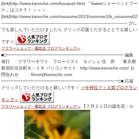
[link]http://www.kanoche.com/bouquet.html 『Sweetシャーベットブー
ケ』はコチラ！ ＞＞＞
[link]http://www.kanoche.com/osusume/2013/summer2/b_osusume02.
――――――――――――――――――――――――――――― 少し
でも楽しんでいただけましたら クリック応援くださるととても嬉しい
です☆
フラワーショップ・園芸店 ブログランキングへ
■□━━━━━━━━━━━━━━━━━━━━━━━━━━━ 編集
発行 : フラワーギフト フローリスト カノシェ 住 所 : 東京都
新宿区住吉町８－１８ パソコンサイト : http://www.kanoche.com/ お
問合わせ : florist@kanoche.com
━━━━━━━━━━━━━━━━━━━━━━━━━━━□■ 応援
クリックしていただけると嬉しいです！
⇒今何位？＜人気ブログラン
キング＞
【７月２１日の誕生花：ル
フラワーショップ・園芸店 ブログランキングへ