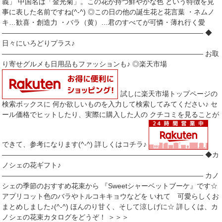
義」 中国名は「金光菊」。この花が持つ鮮やかな色 という特徴を見
事に表した名前ですね(^-^) ◎この日の他の誕生花と花言葉 ・ネムノ
キ…歓喜・創造力 ・バラ（黄）…君のすべてが可憐・薄れ行く愛
――――――――――――――――――――――――――――― ◆
日々にいろどりプラス♪
――――――――――――――――――――――――――――― お取
り寄せグルメも日用品もファッションも♪ ◎楽天市場
試しに楽天市場トップページの
検索ボックスに 何か欲しいものを入力して検索してみてください♪ セ
ール価格でヒットしたり、実際に購入した人の クチコミを見ることが
できて、参考になります(^-^) 詳しくはコチラ♪
――――――――――――――――――――――――――――― ◆カ
ノシェの花ギフト♪
――――――――――――――――――――――――――――― カノ
シェの季節のおすすめ花束から 『Sweetシャーベットブーケ』です☆
アプリコット色のバラやトルコキキョウなどを いれて 可愛らしくお
まとめしました♪(^-^) ほんのり甘く、そして涼しげに☆ 詳しくは、カ
ノシェの花束カタログをどうぞ！ ＞＞＞