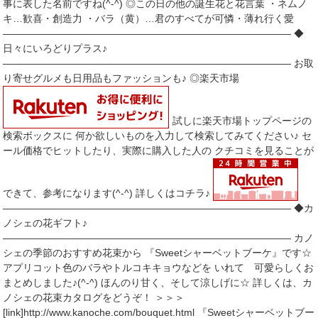
事に表した名前ですね(^-^) ◎この日の他の誕生花と花言葉 ・ネムノ
キ…歓喜・創造力 ・バラ（黄）…君のすべてが可憐・薄れ行く愛
――――――――――――――――――――――――――――― ◆
日々にいろどりプラス♪
――――――――――――――――――――――――――――― お取
り寄せグルメも日用品もファッションも♪ ◎楽天市場
試しに楽天市場トップページの
検索ボックスに 何か欲しいものを入力して検索してみてください♪ セ
ール価格でヒットしたり、実際に購入した人の クチコミを見ることが
できて、参考になります(^-^) 詳しくはコチラ♪
――――――――――――――――――――――――――――― ◆カ
ノシェの花ギフト♪
――――――――――――――――――――――――――――― カノ
シェの季節のおすすめ花束から 『Sweetシャーベットブーケ』です☆
アプリコット色のバラやトルコキキョウなどを いれて 可愛らしくお
まとめしました♪(^-^) ほんのり甘く、そして涼しげに☆ 詳しくは、カ
ノシェの花束カタログをどうぞ！ ＞＞＞
[link]http://www.kanoche.com/bouquet.html 『Sweetシャーベットブー