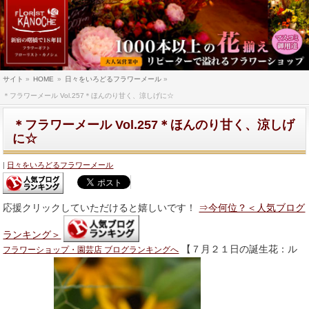
サイト
»
HOME
»
日々をいろどるフラワーメール
»
＊フラワーメール Vol.257＊ほんのり甘く、涼しげに☆
＊フラワーメール Vol.257＊ほんのり甘く、涼しげ
に☆
日々をいろどるフラワーメール
応援クリックしていただけると嬉しいです！
⇒今何位？＜人気ブログ
ランキング＞
【７月２１日の誕生花：ル
フラワーショップ・園芸店 ブログランキングへ