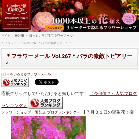
サイト
»
HOME
»
日々をいろどるフラワーメール
»
＊フラワーメール Vol.267＊バラの素敵トピアリー♪
＊フラワーメール Vol.267＊バラの素敵トピアリー
♪
日々をいろどるフラワーメール
応援クリックしていただけると嬉しいです！
⇒今何位？＜人気ブログ
ランキング＞
【７月３１日の誕生花：柳
フラワーショップ・園芸店 ブログランキングへ