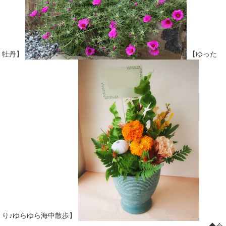
牡丹】
【ゆった
り♪ゆらゆら海中散歩】