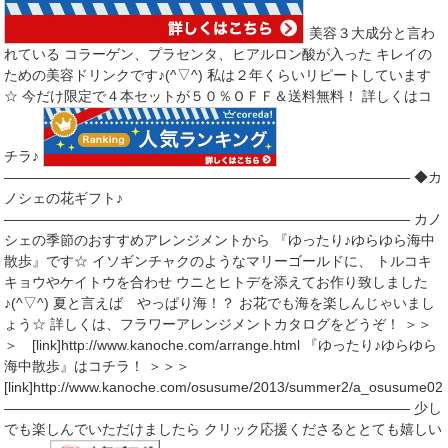
美容３大成分と言わ
れている コラーゲン、プラセンタ、ヒアルロン酸が入った キレイの
ための美容ドリンクです♪(^▽^) 私は２年くらいリピートしています
☆ 今だけ限定で４本セットが５０％ＯＦＦ＆送料無料！ 詳しくはコ
チラ♪
――――――――――――――――――――――――――――― ◆カ
ノシェの花ギフト♪
――――――――――――――――――――――――――――― カノ
シェの季節のおすすめアレンジメントから 『ゆったり♪ゆらゆら海中
散歩』です☆ イソギンチャクのようなマリーゴールドに、 トルコキ
キョウやケイトウを合わせ ウニとヒトデを添えてお作り致しました
♪(^▽^) 夏と言えば やっぱり海！？ お花でも海を楽しんじゃいまし
ょう☆ 詳しくは、フラワーアレンジメントカタログをどうぞ！ ＞＞
＞ [link]http://www.kanoche.com/arrange.html 『ゆったり♪ゆらゆら
海中散歩』はコチラ！ ＞＞＞
[link]http://www.kanoche.com/osusume/2013/summer2/a_osusume02.
――――――――――――――――――――――――――――― 少し
でも楽しんでいただけましたら クリック応援くださるととても嬉しい