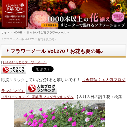
サイト
»
HOME
»
日々をいろどるフラワーメール
»
＊フラワーメール Vol.270＊お花も夏の海♪
＊フラワーメール Vol.270＊お花も夏の海♪
日々をいろどるフラワーメール
応援クリックしていただけると嬉しいです！
⇒今何位？＜人気ブログ
ランキング＞
【８月３日の誕生花：松葉
フラワーショップ・園芸店 ブログランキングへ