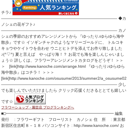
チラ♪
――――――――――――――――――――――――――――― ◆カ
ノシェの花ギフト♪
――――――――――――――――――――――――――――― カノ
シェの季節のおすすめアレンジメントから 『ゆったり♪ゆらゆら海中
散歩』です☆ イソギンチャクのようなマリーゴールドに、 トルコキ
キョウやケイトウを合わせ ウニとヒトデを添えてお作り致しました
♪(^▽^) 夏と言えば やっぱり海！？ お花でも海を楽しんじゃいまし
ょう☆ 詳しくは、フラワーアレンジメントカタログをどうぞ！ ＞＞
＞ [link]http://www.kanoche.com/arrange.html 『ゆったり♪ゆらゆら
海中散歩』はコチラ！ ＞＞＞
[link]http://www.kanoche.com/osusume/2013/summer2/a_osusume02.
――――――――――――――――――――――――――――― 少し
でも楽しんでいただけましたら クリック応援くださるととても嬉しい
です☆
フラワーショップ・園芸店 ブログランキングへ
■□━━━━━━━━━━━━━━━━━━━━━━━━━━━ 編集
発行 : フラワーギフト フローリスト カノシェ 住 所 : 東京都
新宿区住吉町８－１８ パソコンサイト : http://www.kanoche.com/ お