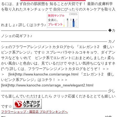
るには、まず自分の肌状態を 知ることが大切です！ 最新の皮膚科学
を取り入れたスキンチェックで 自分にぴったりのスキンケアを取り入
れましょ♪ 詳しくはコチラ♪
――――――――――――――――――――――――――――― ◆カ
ノシェの花ギフト♪
――――――――――――――――――――――――――――― カノ
シェのフラワーアレンジメントカタログから 『エレガント2 優しい
ピンク系アレンジ』です☆ スプレーバラやトルコキキョウ、ダイアン
サスなどを いれて ピンク系でエレガントにおまとめしました♪ 柔ら
かい風合いと色合いは、見ているだけで やさしい気持ちになりますネ
(^-^) 詳しくは、フラワーアレンジメントカタログをどうぞ！ ＞＞
＞ [link]http://www.kanoche.com/arrange.html 『エレガント2 優し
いピンク系アレンジ』はコチラ！ ＞＞＞
[link]http://www.kanoche.com/arrage_new/elegant2.html
――――――――――――――――――――――――――――― 少し
でも楽しんでいただけましたら クリック応援くださるととても嬉しい
です☆
フラワーショップ・園芸店 ブログランキングへ