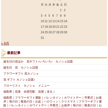
月
火
水
木
金
土
日
1
2
3
4
5
6
7
8
9
10
11
12
13
14
15
16
17
18
19
20
21
22
23
24
25
26
27
28
29
30
31
« 9月
最新記事
誕生日の花ほか 花ギフト♪いろいろ♪ カノシェ話題
誕生日 花 カノシェ話題
フラワーギフト 花カノシェ
花 ギフト カノシェ話題♪
フローリスト カノシェ メニュー
福島県｜花束 全国宅配 花屋｜送る｜
福島県｜フラワーギフト通販｜バレンタイン｜ホワイトデー｜卒業式｜お彼
岸｜母の日｜敬老の日｜お盆｜ハロウィン｜クリスマス｜フラワーギフト通
販｜バレンタイン｜ホワイトデー｜卒業式｜お彼岸｜母の日｜敬老の日｜お