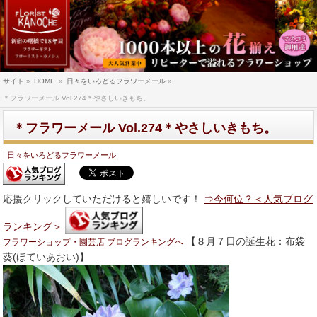
サイト
»
HOME
»
日々をいろどるフラワーメール
»
＊フラワーメール Vol.274＊やさしいきもち。
＊フラワーメール Vol.274＊やさしいきもち。
日々をいろどるフラワーメール
応援クリックしていただけると嬉しいです！
⇒今何位？＜人気ブログ
ランキング＞
【８月７日の誕生花：布袋
フラワーショップ・園芸店 ブログランキングへ
葵(ほていあおい)】