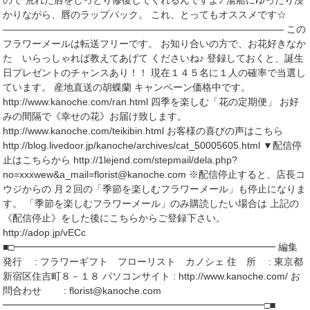
ので 荒れた唇をしっとり修復してくれるんですよ♪ 湯船にゆったり浸
かりながら、唇のラップパック。 これ、とってもオススメです☆
――――――――――――――――――――――――――――― この
フラワーメールは転送フリーです。 お知り合いの方で、お花好きなか
た いらっしゃれば教えてあげて くださいね♪ 登録しておくと、誕生
日プレゼントのチャンスあり！！ 現在１４５名に１人の確率で当選し
ています。 産地直送の胡蝶蘭 キャンペーン価格中です。
http://www.kanoche.com/ran.html 四季を楽しむ「花の定期便」 お好
みの間隔で《幸せの花》お届け致します。
http://www.kanoche.com/teikibin.html お客様の喜びの声はこちら
http://blog.livedoor.jp/kanoche/archives/cat_50005605.html ▼配信停
止はこちらから http://1lejend.com/stepmail/dela.php?
no=xxxwew&a_mail=florist@kanoche.com ※配信停止すると、店長コ
ウジからの 月２回の「季節を楽しむフラワーメール」も停止になりま
す。 「季節を楽しむフラワーメール」のみ購読したい場合は 上記の
《配信停止》をした後にこちらからご登録下さい。
http://adop.jp/vECc
■□━━━━━━━━━━━━━━━━━━━━━━━━━━━ 編集
発行 : フラワーギフト フローリスト カノシェ 住 所 : 東京都
新宿区住吉町８－１８ パソコンサイト : http://www.kanoche.com/ お
問合わせ : florist@kanoche.com
━━━━━━━━━━━━━━━━━━━━━━━━━━━□■