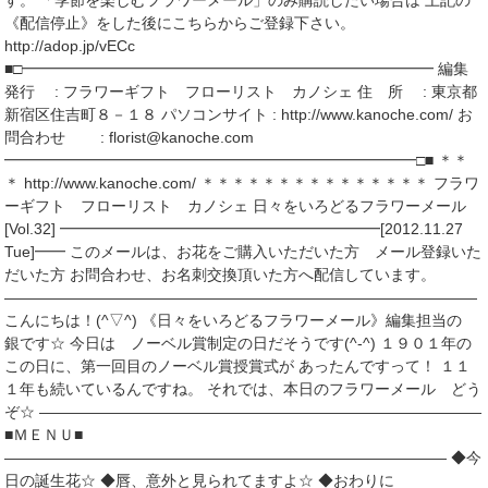
す。 「季節を楽しむフラワーメール」のみ購読したい場合は 上記の
《配信停止》をした後にこちらからご登録下さい。
http://adop.jp/vECc
■□━━━━━━━━━━━━━━━━━━━━━━━━━━━ 編集
発行 : フラワーギフト フローリスト カノシェ 住 所 : 東京都
新宿区住吉町８－１８ パソコンサイト : http://www.kanoche.com/ お
問合わせ : florist@kanoche.com
━━━━━━━━━━━━━━━━━━━━━━━━━━━□■ ＊＊
＊ http://www.kanoche.com/ ＊＊＊＊＊＊＊＊＊＊＊＊＊＊＊ フラワ
ーギフト フローリスト カノシェ 日々をいろどるフラワーメール
[Vol.32] ━━━━━━━━━━━━━━━━━━━━━[2012.11.27
Tue]━━ このメールは、お花をご購入いただいた方 メール登録いた
だいた方 お問合わせ、お名刺交換頂いた方へ配信しています。
―――――――――――――――――――――――――――――――
こんにちは！(^▽^) 《日々をいろどるフラワーメール》編集担当の
銀です☆ 今日は ノーベル賞制定の日だそうです(^-^) １９０１年の
この日に、第一回目のノーベル賞授賞式が あったんですって！ １１
１年も続いているんですね。 それでは、本日のフラワーメール どう
ぞ☆ ―――――――――――――――――――――――――――――
■ＭＥＮＵ■
――――――――――――――――――――――――――――― ◆今
日の誕生花☆ ◆唇、意外と見られてますよ☆ ◆おわりに