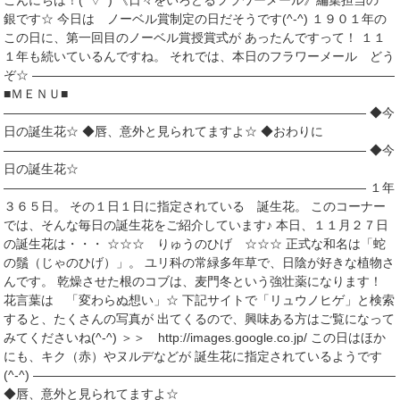
こんにちは！(^▽^) 《日々をいろどるフラワーメール》編集担当の
銀です☆ 今日は ノーベル賞制定の日だそうです(^-^) １９０１年の
この日に、第一回目のノーベル賞授賞式が あったんですって！ １１
１年も続いているんですね。 それでは、本日のフラワーメール どう
ぞ☆ ―――――――――――――――――――――――――――――
■ＭＥＮＵ■
――――――――――――――――――――――――――――― ◆今
日の誕生花☆ ◆唇、意外と見られてますよ☆ ◆おわりに
――――――――――――――――――――――――――――― ◆今
日の誕生花☆
――――――――――――――――――――――――――――― １年
３６５日。 その１日１日に指定されている 誕生花。 このコーナー
では、そんな毎日の誕生花をご紹介しています♪ 本日、１１月２７日
の誕生花は・・・ ☆☆☆ りゅうのひげ ☆☆☆ 正式な和名は「蛇
の鬚（じゃのひげ）」。 ユリ科の常緑多年草で、日陰が好きな植物さ
んです。 乾燥させた根のコブは、麦門冬という強壮薬になります！
花言葉は 「変わらぬ想い」☆ 下記サイトで「リュウノヒゲ」と検索
すると、たくさんの写真が 出てくるので、興味ある方はご覧になって
みてくださいね(^-^) ＞＞ http://images.google.co.jp/ この日はほか
にも、キク（赤）やヌルデなどが 誕生花に指定されているようです
(^-^) ―――――――――――――――――――――――――――――
◆唇、意外と見られてますよ☆