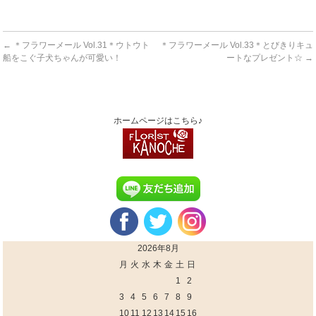
←
＊フラワーメール Vol.31＊ウトウト
＊フラワーメール Vol.33＊とびきりキュ
船をこぐ子犬ちゃんが可愛い！
ートなプレゼント☆
→
ホームページはこちら♪
2026年8月
月
火
水
木
金
土
日
1
2
3
4
5
6
7
8
9
10
11
12
13
14
15
16