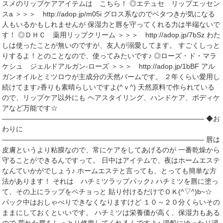
スメのリップケアアイテムは こちら！ ◎エテュセ リップエッセン
スa ＞＞＞ http://adop.jp/m05i グロス系なのでベタつきが気になる
人もいるかもしれませんが 保湿力と唇を守ってくれる力は半端ないで
す！ ◎ＤＨＣ 薬用リップクリーム ＞＞＞ http://adop.jp/7bSz わた
しは使ったことが無いのですが、友人が溺愛してます。 すごくしっと
りするよ！とのことなので、使ってみたいです♪ ◎ローズ・ド・マラ
ケシュ ジェルドアルガン‐ローズ ＞＞＞ http://adop.jp/1bBF アル
ガンオイルとミツロウが主成分の天然バームです。 ２年くらい愛用し
続けてます♪香りも素晴らしいですよ(^ｖ^) 天然原料で作られている
ので、リップケア以外にも ヘアスタイリング、ハンドケア、ボディケ
アなど万能です☆
――――――――――――――――――――――――――――― ◆お
わりに
――――――――――――――――――――――――――――― 唇は
皮膚というより粘膜なので、常にケアをしてあげるのが 一番乾燥から
守ることができるんですって。 日中はアイテムで、夜はホームエステ
なんていかがでしょう♪ ホームエステと言っても、とっても簡単な方
法があります！ それは ハチミツラップパック♪ ハチミツを唇に塗っ
て、その上にラップをペチョっと 貼り付けるだけでＯＫ(^▽^)b~☆
パック中はおしゃべりできなくなりますけど １０～２０分くらいその
ままにしておくといいです。 ハチミツは栄養価が高く、保湿力もある