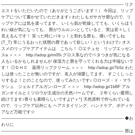
――――――――――――――――――――――――――――― リク
エストをいただいたので（ありがとうございます！） 今回は、リップ
ケアについて書かせていただきます♪ わたしもガサガサ唇なので、リ
ップケアには気を遣ってます。 いくら肌が乾燥してても、いくらほう
れい線が気になっても、 唇がウルルン♪としていると、実は若々しく
見えるんです！ 笑った時にパキッ！と割れる唇も、痛いですしね
(T_T) 常にうるおった状態の唇であって欲しい！というわけで♪ オス
スメのリップケアアイテムは こちら！ ◎エテュセ リップエッセン
スa ＞＞＞ http://adop.jp/m05i グロス系なのでベタつきが気になる
人もいるかもしれませんが 保湿力と唇を守ってくれる力は半端ないで
す！ ◎ＤＨＣ 薬用リップクリーム ＞＞＞ http://adop.jp/7bSz わた
しは使ったことが無いのですが、友人が溺愛してます。 すごくしっと
りするよ！とのことなので、使ってみたいです♪ ◎ローズ・ド・マラ
ケシュ ジェルドアルガン‐ローズ ＞＞＞ http://adop.jp/1bBF アル
ガンオイルとミツロウが主成分の天然バームです。 ２年くらい愛用し
続けてます♪香りも素晴らしいですよ(^ｖ^) 天然原料で作られている
ので、リップケア以外にも ヘアスタイリング、ハンドケア、ボディケ
アなど万能です☆
――――――――――――――――――――――――――――― ◆お
わりに
――――――――――――――――――――――――――――― 唇は