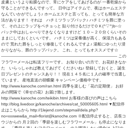
皮膚というより粘膜なので、常にケアをしてあげるのが 一番乾燥から
守ることができるんですって。 日中はアイテムで、夜はホームエステ
なんていかがでしょう♪ ホームエステと言っても、とっても簡単な方
法があります！ それは ハチミツラップパック♪ ハチミツを唇に塗っ
て、その上にラップをペチョっと 貼り付けるだけでＯＫ(^▽^)b~☆
パック中はおしゃべりできなくなりますけど １０～２０分くらいその
ままにしておくといいです。 ハチミツは栄養価が高く、保湿力もある
ので 荒れた唇をしっとり修復してくれるんですよ♪ 湯船にゆったり浸
かりながら、唇のラップパック。 これ、とってもオススメです☆
――――――――――――――――――――――――――――― この
フラワーメールは転送フリーです。 お知り合いの方で、お花好きなか
た いらっしゃれば教えてあげて くださいね♪ 登録しておくと、誕生
日プレゼントのチャンスあり！！ 現在１４５名に１人の確率で当選し
ています。 産地直送の胡蝶蘭 キャンペーン価格中です。
http://www.kanoche.com/ran.html 四季を楽しむ「花の定期便」 お好
みの間隔で《幸せの花》お届け致します。
http://www.kanoche.com/teikibin.html お客様の喜びの声はこちら
http://blog.livedoor.jp/kanoche/archives/cat_50005605.html ▼配信停
止はこちらから http://1lejend.com/stepmail/dela.php?
no=xxxwew&a_mail=florist@kanoche.com ※配信停止すると、店長コ
ウジからの 月２回の「季節を楽しむフラワーメール」も停止になりま