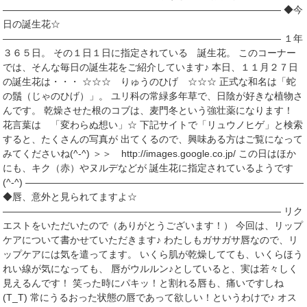
――――――――――――――――――――――――――――― ◆今
日の誕生花☆
――――――――――――――――――――――――――――― １年
３６５日。 その１日１日に指定されている 誕生花。 このコーナー
では、そんな毎日の誕生花をご紹介しています♪ 本日、１１月２７日
の誕生花は・・・ ☆☆☆ りゅうのひげ ☆☆☆ 正式な和名は「蛇
の鬚（じゃのひげ）」。 ユリ科の常緑多年草で、日陰が好きな植物さ
んです。 乾燥させた根のコブは、麦門冬という強壮薬になります！
花言葉は 「変わらぬ想い」☆ 下記サイトで「リュウノヒゲ」と検索
すると、たくさんの写真が 出てくるので、興味ある方はご覧になって
みてくださいね(^-^) ＞＞ http://images.google.co.jp/ この日はほか
にも、キク（赤）やヌルデなどが 誕生花に指定されているようです
(^-^) ―――――――――――――――――――――――――――――
◆唇、意外と見られてますよ☆
――――――――――――――――――――――――――――― リク
エストをいただいたので（ありがとうございます！） 今回は、リップ
ケアについて書かせていただきます♪ わたしもガサガサ唇なので、リ
ップケアには気を遣ってます。 いくら肌が乾燥してても、いくらほう
れい線が気になっても、 唇がウルルン♪としていると、実は若々しく
見えるんです！ 笑った時にパキッ！と割れる唇も、痛いですしね
(T_T) 常にうるおった状態の唇であって欲しい！というわけで♪ オス