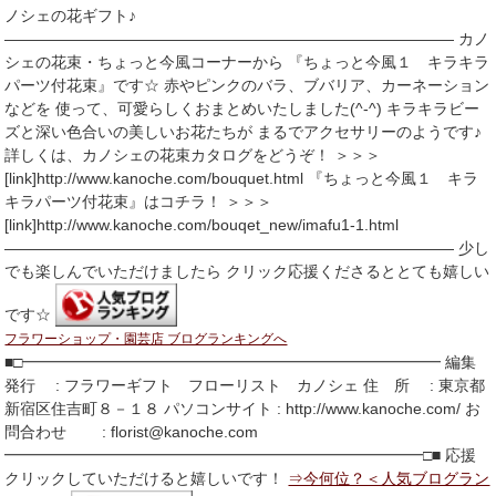
ノシェの花ギフト♪
――――――――――――――――――――――――――――― カノ
シェの花束・ちょっと今風コーナーから 『ちょっと今風１ キラキラ
パーツ付花束』です☆ 赤やピンクのバラ、ブバリア、カーネーション
などを 使って、可愛らしくおまとめいたしました(^-^) キラキラビー
ズと深い色合いの美しいお花たちが まるでアクセサリーのようです♪
詳しくは、カノシェの花束カタログをどうぞ！ ＞＞＞
[link]http://www.kanoche.com/bouquet.html 『ちょっと今風１ キラ
キラパーツ付花束』はコチラ！ ＞＞＞
[link]http://www.kanoche.com/bouqet_new/imafu1-1.html
――――――――――――――――――――――――――――― 少し
でも楽しんでいただけましたら クリック応援くださるととても嬉しい
です☆
フラワーショップ・園芸店 ブログランキングへ
■□━━━━━━━━━━━━━━━━━━━━━━━━━━━ 編集
発行 : フラワーギフト フローリスト カノシェ 住 所 : 東京都
新宿区住吉町８－１８ パソコンサイト : http://www.kanoche.com/ お
問合わせ : florist@kanoche.com
━━━━━━━━━━━━━━━━━━━━━━━━━━━□■ 応援
クリックしていただけると嬉しいです！
⇒今何位？＜人気ブログラン