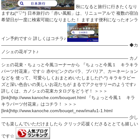
秋になると旅行に行きたくなり
ますね(^▽^) 日本旅行の「赤い風船」は、リニューアルで 複数の宿泊
希望日が一度に検索可能になりました！ ますます便利になったオンラ
イン予約です☆ 詳しくはコチラ♪
――――――――――――――――――――――――――――― ◆カ
ノシェの花ギフト♪
――――――――――――――――――――――――――――― カノ
シェの花束・ちょっと今風コーナーから 『ちょっと今風１ キラキラ
パーツ付花束』です☆ 赤やピンクのバラ、ブバリア、カーネーション
などを 使って、可愛らしくおまとめいたしました(^-^) キラキラビー
ズと深い色合いの美しいお花たちが まるでアクセサリーのようです♪
詳しくは、カノシェの花束カタログをどうぞ！ ＞＞＞
[link]http://www.kanoche.com/bouquet.html 『ちょっと今風１ キラ
キラパーツ付花束』はコチラ！ ＞＞＞
[link]http://www.kanoche.com/bouqet_new/imafu1-1.html
――――――――――――――――――――――――――――― 少し
でも楽しんでいただけましたら クリック応援くださるととても嬉しい
です☆