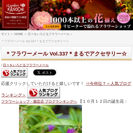
サイト
»
HOME
»
日々をいろどるフラワーメール
»
＊フラワーメール Vol.337＊まるでアクセサリー☆
＊フラワーメール Vol.337＊まるでアクセサリー☆
日々をいろどるフラワーメール
応援クリックしていただけると嬉しいです！
⇒今何位？＜人気ブログ
ランキング＞
【１０月１２日の誕生花：
フラワーショップ・園芸店 ブログランキングへ