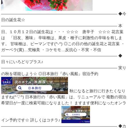
――――――――――――――――――――――――――――― ◆今
日の誕生花☆
――――――――――――――――――――――――――――― 本
日、１０月１２日の誕生花は・・・ ☆☆☆ 唐辛子 ☆☆☆ 花言葉
は 「旧友、雅味」 辛味種は、果皮・種子に刺激性の辛味を有しま
す。 甘味種は、ピーマンです(^-^) ◎この日の他の誕生花と花言葉 ・
ガーベラ(黄)…究極美 ・コケモモ…反抗心・不実・不信
――――――――――――――――――――――――――――― ◆
日々にいろどりプラス♪
――――――――――――――――――――――――――――― 実り
の秋を堪能しよう☆ ◎日本旅行『赤い風船』宿泊予約
秋になると旅行に行きたくなり
ますね(^▽^) 日本旅行の「赤い風船」は、リニューアルで 複数の宿泊
希望日が一度に検索可能になりました！ ますます便利になったオンラ
イン予約です☆ 詳しくはコチラ♪
――――――――――――――――――――――――――――― ◆カ