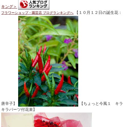
キング＞
【１０月１２日の誕生花：
フラワーショップ・園芸店 ブログランキングへ
唐辛子】
【ちょっと今風１ キラ
キラパーツ付花束】