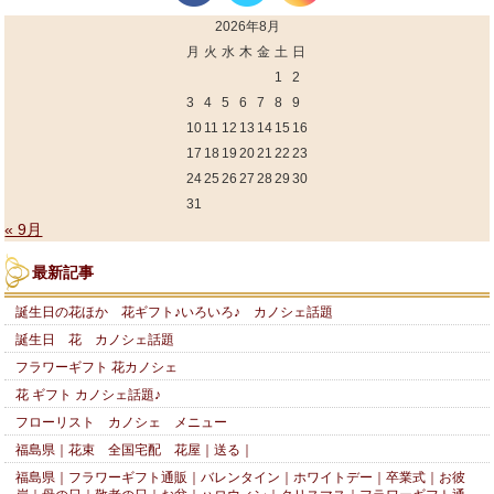
2026年8月
月
火
水
木
金
土
日
1
2
3
4
5
6
7
8
9
10
11
12
13
14
15
16
17
18
19
20
21
22
23
24
25
26
27
28
29
30
31
« 9月
最新記事
誕生日の花ほか 花ギフト♪いろいろ♪ カノシェ話題
誕生日 花 カノシェ話題
フラワーギフト 花カノシェ
花 ギフト カノシェ話題♪
フローリスト カノシェ メニュー
福島県｜花束 全国宅配 花屋｜送る｜
福島県｜フラワーギフト通販｜バレンタイン｜ホワイトデー｜卒業式｜お彼