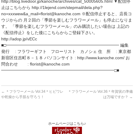
http://blog.livedoor.jp/kanoche/archives/cat_50005605.html ▼配信停
止はこちらから http://1lejend.com/stepmail/dela.php?
no=xxxwew&a_mail=florist@kanoche.com ※配信停止すると、店長コ
ウジからの 月２回の「季節を楽しむフラワーメール」も停止になりま
す。 「季節を楽しむフラワーメール」のみ購読したい場合は 上記の
《配信停止》をした後にこちらからご登録下さい。
http://adop.jp/vECc
■□━━━━━━━━━━━━━━━━━━━━━━━━━━━ 編集
発行 : フラワーギフト フローリスト カノシェ 住 所 : 東京都
新宿区住吉町８－１８ パソコンサイト : http://www.kanoche.com/ お
問合わせ : florist@kanoche.com
━━━━━━━━━━━━━━━━━━━━━━━━━━━□■
←
＊フラワーメール Vol.34＊ヒビワレ
＊フラワーメール Vol.36＊年賀状の準備
や乾燥から手肌を守ろう！
は万端ですか？
→
ホームページはこちら♪