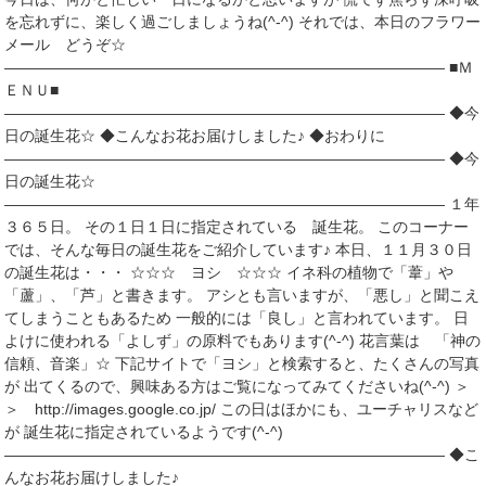
を忘れずに、楽しく過ごしましょうね(^-^) それでは、本日のフラワー
メール どうぞ☆
――――――――――――――――――――――――――――― ■Ｍ
ＥＮＵ■
――――――――――――――――――――――――――――― ◆今
日の誕生花☆ ◆こんなお花お届けしました♪ ◆おわりに
――――――――――――――――――――――――――――― ◆今
日の誕生花☆
――――――――――――――――――――――――――――― １年
３６５日。 その１日１日に指定されている 誕生花。 このコーナー
では、そんな毎日の誕生花をご紹介しています♪ 本日、１１月３０日
の誕生花は・・・ ☆☆☆ ヨシ ☆☆☆ イネ科の植物で「葦」や
「蘆」、「芦」と書きます。 アシとも言いますが、「悪し」と聞こえ
てしまうこともあるため 一般的には「良し」と言われています。 日
よけに使われる「よしず」の原料でもあります(^-^) 花言葉は 「神の
信頼、音楽」☆ 下記サイトで「ヨシ」と検索すると、たくさんの写真
が 出てくるので、興味ある方はご覧になってみてくださいね(^-^) ＞
＞ http://images.google.co.jp/ この日はほかにも、ユーチャリスなど
が 誕生花に指定されているようです(^-^)
――――――――――――――――――――――――――――― ◆こ
んなお花お届けしました♪