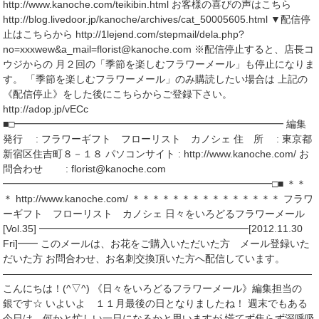
http://www.kanoche.com/teikibin.html お客様の喜びの声はこちら
http://blog.livedoor.jp/kanoche/archives/cat_50005605.html ▼配信停
止はこちらから http://1lejend.com/stepmail/dela.php?
no=xxxwew&a_mail=florist@kanoche.com ※配信停止すると、店長コ
ウジからの 月２回の「季節を楽しむフラワーメール」も停止になりま
す。 「季節を楽しむフラワーメール」のみ購読したい場合は 上記の
《配信停止》をした後にこちらからご登録下さい。
http://adop.jp/vECc
■□━━━━━━━━━━━━━━━━━━━━━━━━━━━ 編集
発行 : フラワーギフト フローリスト カノシェ 住 所 : 東京都
新宿区住吉町８－１８ パソコンサイト : http://www.kanoche.com/ お
問合わせ : florist@kanoche.com
━━━━━━━━━━━━━━━━━━━━━━━━━━━□■ ＊＊
＊ http://www.kanoche.com/ ＊＊＊＊＊＊＊＊＊＊＊＊＊＊＊ フラワ
ーギフト フローリスト カノシェ 日々をいろどるフラワーメール
[Vol.35] ━━━━━━━━━━━━━━━━━━━━━[2012.11.30
Fri]━━ このメールは、お花をご購入いただいた方 メール登録いた
だいた方 お問合わせ、お名刺交換頂いた方へ配信しています。
―――――――――――――――――――――――――――――――
こんにちは！(^▽^) 《日々をいろどるフラワーメール》編集担当の
銀です☆ いよいよ １１月最後の日となりましたね！ 週末でもある
今日は、何かと忙しい一日になるかと思いますが 慌てず焦らず深呼吸