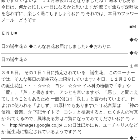
銀です☆ いよいよ １１月最後の日となりましたね！ 週末でもある
今日は、何かと忙しい一日になるかと思いますが 慌てず焦らず深呼吸
を忘れずに、楽しく過ごしましょうね(^-^) それでは、本日のフラワー
メール どうぞ☆
――――――――――――――――――――――――――――― ■Ｍ
ＥＮＵ■
――――――――――――――――――――――――――――― ◆今
日の誕生花☆ ◆こんなお花お届けしました♪ ◆おわりに
――――――――――――――――――――――――――――― ◆今
日の誕生花☆
――――――――――――――――――――――――――――― １年
３６５日。 その１日１日に指定されている 誕生花。 このコーナー
では、そんな毎日の誕生花をご紹介しています♪ 本日、１１月３０日
の誕生花は・・・ ☆☆☆ ヨシ ☆☆☆ イネ科の植物で「葦」や
「蘆」、「芦」と書きます。 アシとも言いますが、「悪し」と聞こえ
てしまうこともあるため 一般的には「良し」と言われています。 日
よけに使われる「よしず」の原料でもあります(^-^) 花言葉は 「神の
信頼、音楽」☆ 下記サイトで「ヨシ」と検索すると、たくさんの写真
が 出てくるので、興味ある方はご覧になってみてくださいね(^-^) ＞
＞ http://images.google.co.jp/ この日はほかにも、ユーチャリスなど
が 誕生花に指定されているようです(^-^)
――――――――――――――――――――――――――――― ◆こ