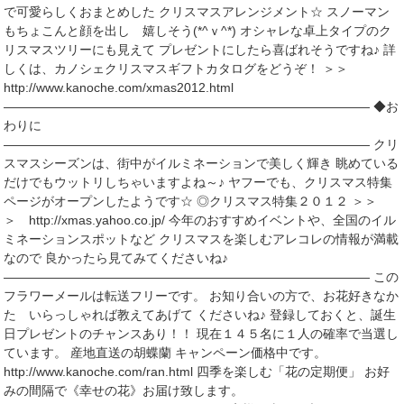
で可愛らしくおまとめした クリスマスアレンジメント☆ スノーマン
もちょこんと顔を出し 嬉しそう(*^ｖ^*) オシャレな卓上タイプのク
リスマスツリーにも見えて プレゼントにしたら喜ばれそうですね♪ 詳
しくは、カノシェクリスマスギフトカタログをどうぞ！ ＞＞
http://www.kanoche.com/xmas2012.html
――――――――――――――――――――――――――――― ◆お
わりに
――――――――――――――――――――――――――――― クリ
スマスシーズンは、街中がイルミネーションで美しく輝き 眺めている
だけでもウットリしちゃいますよね～♪ ヤフーでも、クリスマス特集
ページがオープンしたようです☆ ◎クリスマス特集２０１２ ＞＞
＞ http://xmas.yahoo.co.jp/ 今年のおすすめイベントや、全国のイル
ミネーションスポットなど クリスマスを楽しむアレコレの情報が満載
なので 良かったら見てみてくださいね♪
――――――――――――――――――――――――――――― この
フラワーメールは転送フリーです。 お知り合いの方で、お花好きなか
た いらっしゃれば教えてあげて くださいね♪ 登録しておくと、誕生
日プレゼントのチャンスあり！！ 現在１４５名に１人の確率で当選し
ています。 産地直送の胡蝶蘭 キャンペーン価格中です。
http://www.kanoche.com/ran.html 四季を楽しむ「花の定期便」 お好
みの間隔で《幸せの花》お届け致します。