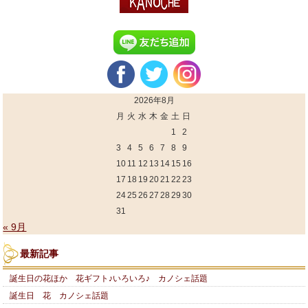
2026年8月
月
火
水
木
金
土
日
1
2
3
4
5
6
7
8
9
10
11
12
13
14
15
16
17
18
19
20
21
22
23
24
25
26
27
28
29
30
31
« 9月
最新記事
誕生日の花ほか 花ギフト♪いろいろ♪ カノシェ話題
誕生日 花 カノシェ話題