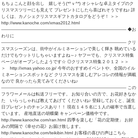
もちょこんと顔を出し 嬉しそう(*^ｖ^*) オシャレな卓上タイプのク
リスマスツリーにも見えて プレゼントにしたら喜ばれそうですね♪ 詳
しくは、カノシェクリスマスギフトカタログをどうぞ！ ＞＞
http://www.kanoche.com/xmas2012.html
――――――――――――――――――――――――――――― ◆お
わりに
――――――――――――――――――――――――――――― クリ
スマスシーズンは、街中がイルミネーションで美しく輝き 眺めている
だけでもウットリしちゃいますよね～♪ ヤフーでも、クリスマス特集
ページがオープンしたようです☆ ◎クリスマス特集２０１２ ＞＞
＞ http://xmas.yahoo.co.jp/ 今年のおすすめイベントや、全国のイル
ミネーションスポットなど クリスマスを楽しむアレコレの情報が満載
なので 良かったら見てみてくださいね♪
――――――――――――――――――――――――――――― この
フラワーメールは転送フリーです。 お知り合いの方で、お花好きなか
た いらっしゃれば教えてあげて くださいね♪ 登録しておくと、誕生
日プレゼントのチャンスあり！！ 現在１４５名に１人の確率で当選し
ています。 産地直送の胡蝶蘭 キャンペーン価格中です。
http://www.kanoche.com/ran.html 四季を楽しむ「花の定期便」 お好
みの間隔で《幸せの花》お届け致します。
http://www.kanoche.com/teikibin.html お客様の喜びの声はこちら