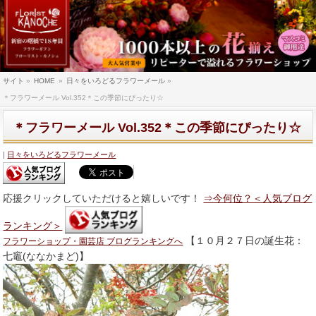
サイト
»
HOME
»
日々をいろどるフラワーメール
»
＊フラワーメール Vol.352＊この季節にぴったり☆
＊フラワーメール Vol.352＊この季節にぴったり☆
日々をいろどるフラワーメール
応援クリックしていただけると嬉しいです！
⇒今何位？＜人気ブログ
ランキング＞
【１０月２７日の誕生花：
フラワーショップ・園芸店 ブログランキングへ
七竈(ななかまど)】