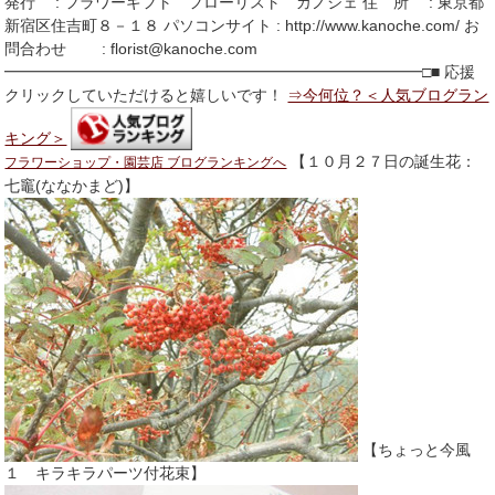
発行 : フラワーギフト フローリスト カノシェ 住 所 : 東京都
新宿区住吉町８－１８ パソコンサイト : http://www.kanoche.com/ お
問合わせ : florist@kanoche.com
━━━━━━━━━━━━━━━━━━━━━━━━━━━□■ 応援
クリックしていただけると嬉しいです！
⇒今何位？＜人気ブログラン
キング＞
【１０月２７日の誕生花：
フラワーショップ・園芸店 ブログランキングへ
七竈(ななかまど)】
【ちょっと今風
１ キラキラパーツ付花束】