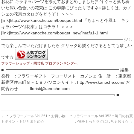
お花に キラキラパーツを添えておまとめしました(^-^) ぐっと落ち着
いた深い色合いの花束は この季節にぴったりですネ♪ 詳しくは、カノ
シェの花束カタログをどうぞ！ ＞＞＞
[link]http://www.kanoche.com/bouquet.html 『ちょっと今風１ キラ
キラパーツ付花束』はコチラ！ ＞＞＞
[link]http://www.kanoche.com/bouqet_new/imafu1-1.html
――――――――――――――――――――――――――――― 少し
でも楽しんでいただけましたら クリック応援くださるととても嬉しい
です☆
フラワーショップ・園芸店 ブログランキングへ
■□━━━━━━━━━━━━━━━━━━━━━━━━━━━ 編集
発行 : フラワーギフト フローリスト カノシェ 住 所 : 東京都
新宿区住吉町８－１８ パソコンサイト : http://www.kanoche.com/ お
問合わせ : florist@kanoche.com
━━━━━━━━━━━━━━━━━━━━━━━━━━━□■
←
＊フラワーメール Vol.351＊お買い物
＊フラワーメール Vol.353＊毎日のお買
もポイントもひとまとめ☆
い物をもっとラクにしちゃおう☆
→