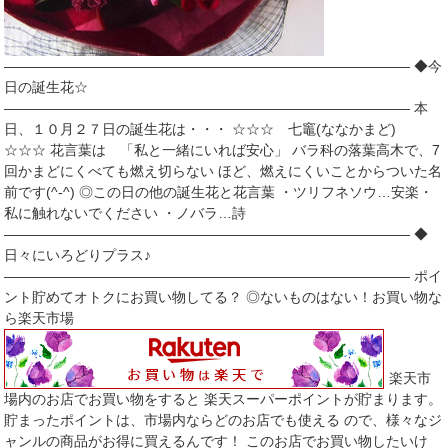
――――――――――――――――――――――――――――― ◆今
日の誕生花☆
――――――――――――――――――――――――――――― 本
日、１０月２７日の誕生花は・・・ ☆☆☆ 七竈(ななかまど)
☆☆☆ 花言葉は 「私と一緒にいれば安心」 バラ科の落葉高木で、7
回かまどにくべても燃え切らない ほど、燃えにくいことからついた名
前です(^-^) ◎この日の他の誕生花と花言葉 ・ツリフネソウ…安楽・
私に触れないでください ・ノバラ…詩
――――――――――――――――――――――――――――― ◆
日々にいろどりプラス♪
――――――――――――――――――――――――――――― ポイ
ント貯めてオトクにお買い物してる？ ◎ないものはない！お買い物な
ら楽天市場
楽天市
場内のお店でお買い物をすると 楽天スーパーポイントが貯まります。
貯まったポイントは、市場内ならどのお店でも使える ので、様々なジ
ャンルの商品がお得に買えるんです！ このお店でお買い物したいけ