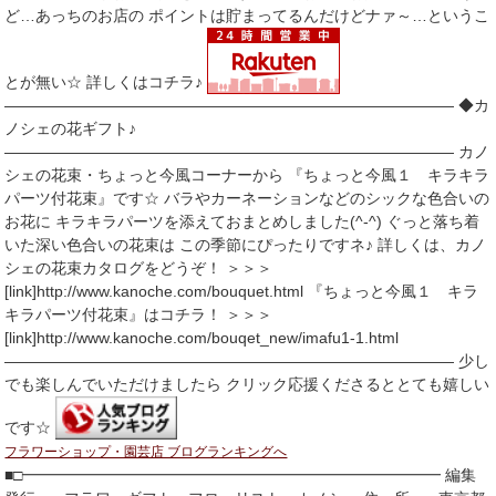
ど…あっちのお店の ポイントは貯まってるんだけどナァ～…というこ
とが無い☆ 詳しくはコチラ♪
――――――――――――――――――――――――――――― ◆カ
ノシェの花ギフト♪
――――――――――――――――――――――――――――― カノ
シェの花束・ちょっと今風コーナーから 『ちょっと今風１ キラキラ
パーツ付花束』です☆ バラやカーネーションなどのシックな色合いの
お花に キラキラパーツを添えておまとめしました(^-^) ぐっと落ち着
いた深い色合いの花束は この季節にぴったりですネ♪ 詳しくは、カノ
シェの花束カタログをどうぞ！ ＞＞＞
[link]http://www.kanoche.com/bouquet.html 『ちょっと今風１ キラ
キラパーツ付花束』はコチラ！ ＞＞＞
[link]http://www.kanoche.com/bouqet_new/imafu1-1.html
――――――――――――――――――――――――――――― 少し
でも楽しんでいただけましたら クリック応援くださるととても嬉しい
です☆
フラワーショップ・園芸店 ブログランキングへ
■□━━━━━━━━━━━━━━━━━━━━━━━━━━━ 編集