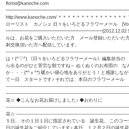
florist@kanoche.com
━━━━━━━━━━━━━━━━━━━━━━━━━━━□
http://www.kanoche.com/ ＊＊＊＊＊＊＊＊＊＊＊＊
ローリスト カノシェ 日々をいろどるフラワーメール [Vol.
━━━━━━━━━━━━━━━━━━━━━[2012.12.02 
ルは、お花をご購入いただいた方 メール登録いただいた方
刺交換頂いた方へ配信しています。
―――――――――――――――――――――――――――
は！(^▽^) 《日々をいろどるフラワーメール》編集担当の
ら出るのがひと苦労な朝ですね～ ぬくぬくのお布団の な
か・・・(*^ｖ^*) 暖かい寝心地をありがとう！と感謝しな
て一日 スタートです♪ それでは、本日のフラワーメール
―――――――――――――――――――――――――――
―――――――――――――――――――――――――――
花☆ ◆こんなお花お届けしました♪ ◆おわりに
―――――――――――――――――――――――――――
花☆ ――――――――――――――――――――――――
５日。 その１日１日に指定されている 誕生花。 このコ
日の誕生花をご紹介しています♪ 本日、１２月２日の誕生