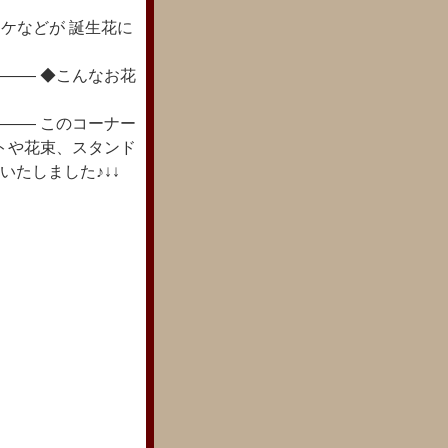
セナやコケなどが 誕生花に
―― ◆こんなお花
―― このコーナー
トや花束、スタンド
いたしました♪↓↓