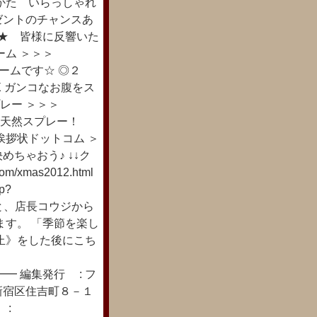
かた いらっしゃれ
ゼントのチャンスあ
☆★ 皆様に反響いた
ーム ＞＞＞
クリームです☆ ◎２
qRX ガンコなお腹をス
プレー ＞＞＞
退する天然スプレー！
挨拶状ドットコム ＞
で決めちゃおう♪ ↓↓ク
xmas2012.html
p?
停止すると、店長コウジから
ます。 「季節を楽し
止》をした後にこち
━ 編集発行 : フ
新宿区住吉町８－１
 :