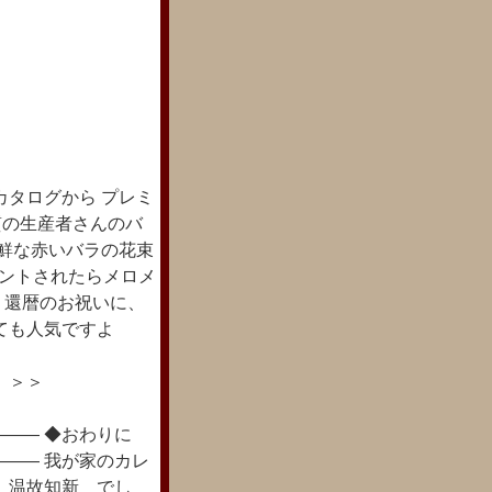
タログから プレミ
質の生産者さんのバ
新鮮な赤いバラの花束
ゼントされたらメロメ
 還暦のお祝いに、
ても人気ですよ
チラ！ ＞＞
―― ◆おわりに
―― 我が家のカレ
 温故知新 でし