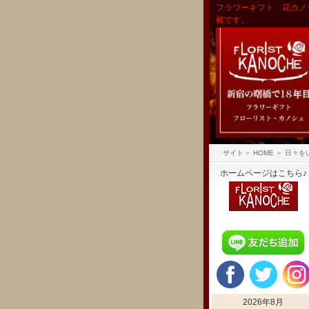
フラワーギフト 花カノ
載です。
サイト
»
HOME
»
日々を
ホームページはこちら♪
2026年8月