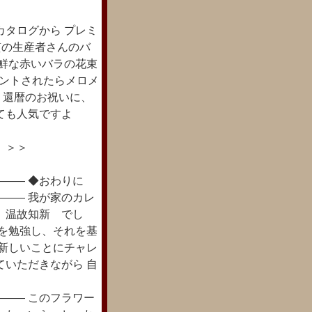
タログから プレミ
質の生産者さんのバ
新鮮な赤いバラの花束
ゼントされたらメロメ
 還暦のお祝いに、
ても人気ですよ
チラ！ ＞＞
―― ◆おわりに
―― 我が家のカレ
 温故知新 でし
どを勉強し、それを基
、新しいことにチャレ
ていただきながら 自
―― このフラワー