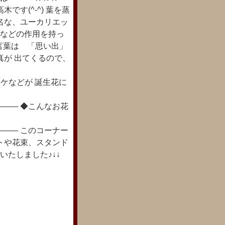
す(^-^) 葉を蒸
名な、ユーカリエッ
腐などの作用を持っ
花言葉は 「思い出」
真が 出てくるので、
セナやコケなどが 誕生花に
―― ◆こんなお花
―― このコーナー
トや花束、スタンド
いたしました♪↓↓