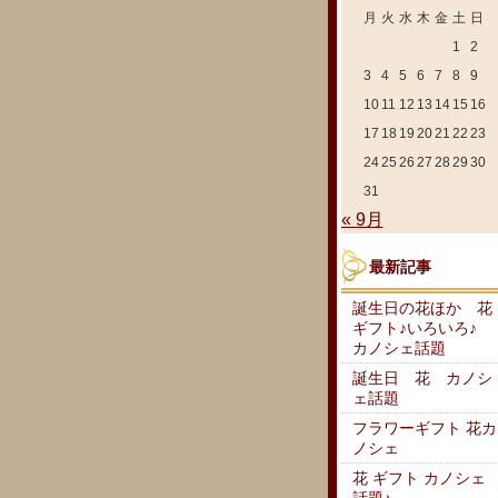
月
火
水
木
金
土
日
1
2
3
4
5
6
7
8
9
10
11
12
13
14
15
16
17
18
19
20
21
22
23
24
25
26
27
28
29
30
31
« 9月
最新記事
誕生日の花ほか 花
ギフト♪いろいろ♪
カノシェ話題
誕生日 花 カノシ
ェ話題
フラワーギフト 花カ
ノシェ
花 ギフト カノシェ