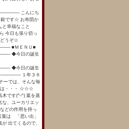
―――― こんにち
 銀です☆ お布団か
んと幸福なこと
がら 今日も張り切っ
 どうぞ☆
―― ■ＭＥＮＵ■
―― ◆今日の誕生
―― ◆今日の誕生
――――― １年３６
ーナーでは、そんな毎
花は・・・ ☆☆☆
す(^-^) 葉を蒸
名な、ユーカリエッ
腐などの作用を持っ
花言葉は 「思い出」
真が 出てくるので、