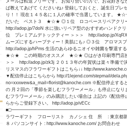
メールは転送フリーです。 お知り合いの方で、お花好きな
ば教えてあげて くださいね♪ 登録しておくと、誕生日プレ
り！！ 現在１４５名に１人の確率で当選しています。 ★
だいた ベスト３ ★☆★ ◎１位 ロコベースリペアクリ
http://adop.jp/7doN 水に強いリペア型のおすすめハンド
位 プレミアムデトックティー ＞＞＞ http://adop.jp/X
ムーズにするハーブティー！美肌にも♪ ◎３位 アロマス
http://adop.jp/hPms 生活のあらゆるニオイや雑菌を撃
★☆★ この時期のオススメ ★☆★ ◎はがき印刷専門店
＞＞ http://adop.jp/zk3j ２０１３年の年賀状は楽々準備
リスマスのフラワーギフトはこちら↓↓ http://www.kanoche.com/
▼配信停止はこちらから http://1lejend.com/stepmail/dela.ph
no=xxxwew&a_mail=florist@kanoche.com ※配信
の 月２回の「季節を楽しむフラワーメール」も停止になり
むフラワーメール」のみ購読したい場合は 上記の《配信停
らからご登録下さい。 http://adop.jp/vECc
■□━━━━━━━━━━━━━━━━━━━━━━━━━━
ラワーギフト フローリスト カノシェ 住 所 : 東京都
８ パソコンサイト : http://www.kanoche.com/ お問合わせ