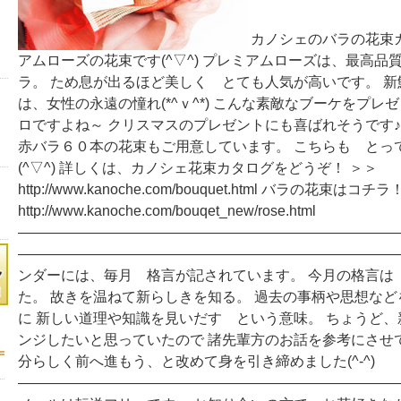
カノシェのバラの花束カ
アムローズの花束です(^▽^) プレミアムローズは、最高品
ラ。 ため息が出るほど美しく とても人気が高いです。 
は、女性の永遠の憧れ(*^ｖ^*) こんな素敵なブーケをプレ
ロですよね～ クリスマスのプレゼントにも喜ばれそうです♪
赤バラ６０本の花束もご用意しています。 こちらも とっ
(^▽^) 詳しくは、カノシェ花束カタログをどうぞ！ ＞＞
http://www.kanoche.com/bouquet.html バラの花束はコ
http://www.kanoche.com/bouqet_new/rose.html
―――――――――――――――――――――――――――
―――――――――――――――――――――――――――
ンダーには、毎月 格言が記されています。 今月の格言は
た。 故きを温ねて新らしきを知る。 過去の事柄や思想な
に 新しい道理や知識を見いだす という意味。 ちょうど
ンジしたいと思っていたので 諸先輩方のお話を参考にさせ
分らしく前へ進もう、と改めて身を引き締めました(^-^)
―――――――――――――――――――――――――――