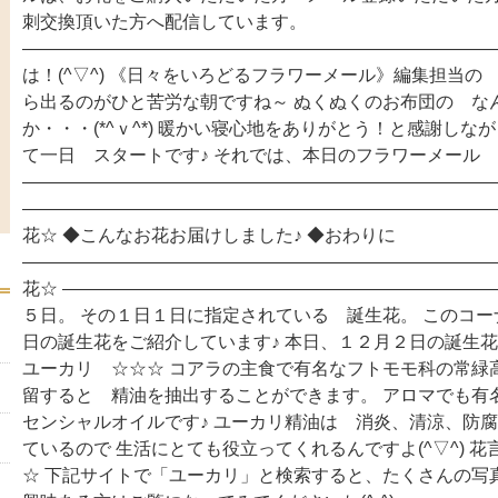
刺交換頂いた方へ配信しています。
―――――――――――――――――――――――――――
は！(^▽^) 《日々をいろどるフラワーメール》編集担当の
ら出るのがひと苦労な朝ですね～ ぬくぬくのお布団の な
か・・・(*^ｖ^*) 暖かい寝心地をありがとう！と感謝しな
て一日 スタートです♪ それでは、本日のフラワーメール
―――――――――――――――――――――――――――
―――――――――――――――――――――――――――
花☆ ◆こんなお花お届けしました♪ ◆おわりに
―――――――――――――――――――――――――――
花☆ ――――――――――――――――――――――――
５日。 その１日１日に指定されている 誕生花。 このコ
日の誕生花をご紹介しています♪ 本日、１２月２日の誕生
ユーカリ ☆☆☆ コアラの主食で有名なフトモモ科の常緑高木で
留すると 精油を抽出することができます。 アロマでも有
センシャルオイルです♪ ユーカリ精油は 消炎、清涼、防
ているので 生活にとても役立ってくれるんですよ(^▽^) 
☆ 下記サイトで「ユーカリ」と検索すると、たくさんの写