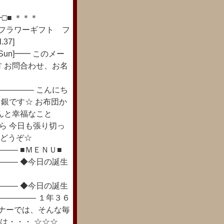
■ ＊＊＊
＊＊＊ フラワーギフト フ
37]
Sun]━━ このメー
 お問合わせ、お名
―――― こんにち
 銀です☆ お布団か
んと幸福なこと
がら 今日も張り切っ
 どうぞ☆
―― ■ＭＥＮＵ■
―― ◆今日の誕生
―― ◆今日の誕生
――――― １年３６
ーナーでは、そんな毎
花は・・・ ☆☆☆