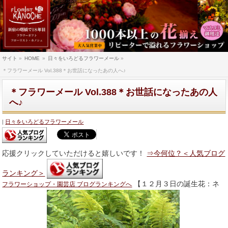
サイト
»
HOME
»
日々をいろどるフラワーメール
»
＊フラワーメール Vol.388＊お世話になったあの人へ♪
＊フラワーメール Vol.388＊お世話になったあの人
へ♪
日々をいろどるフラワーメール
応援クリックしていただけると嬉しいです！
⇒今何位？＜人気ブログ
ランキング＞
【１２月３日の誕生花：ネ
フラワーショップ・園芸店 ブログランキングへ