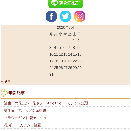
2026年8月
月
火
水
木
金
土
日
1
2
3
4
5
6
7
8
9
10
11
12
13
14
15
16
17
18
19
20
21
22
23
24
25
26
27
28
29
30
31
« 9月
最新記事
誕生日の花ほか 花ギフト♪いろいろ♪ カノシェ話題
誕生日 花 カノシェ話題
フラワーギフト 花カノシェ
花 ギフト カノシェ話題♪