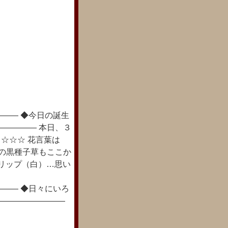
―― ◆今日の誕生
――――― 本日、３
 ☆☆☆ 花言葉は
名の黒種子草もここか
ーリップ（白）…思い
―― ◆日々にいろ
―――――――――