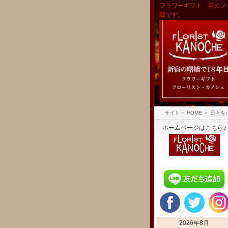
フラワーギフト 花カノ
載です。
サイト
»
HOME
»
日々を
ホームページはこちら♪
2026年8月