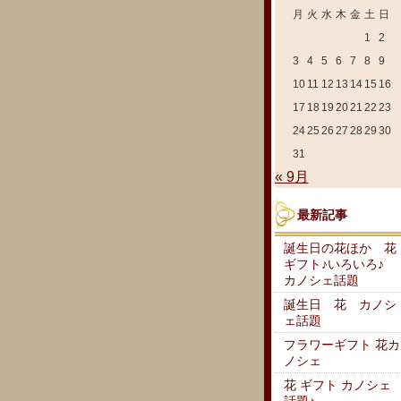
月
火
水
木
金
土
日
1
2
3
4
5
6
7
8
9
10
11
12
13
14
15
16
17
18
19
20
21
22
23
24
25
26
27
28
29
30
31
« 9月
最新記事
誕生日の花ほか 花
ギフト♪いろいろ♪
カノシェ話題
誕生日 花 カノシ
ェ話題
フラワーギフト 花カ
ノシェ
花 ギフト カノシェ