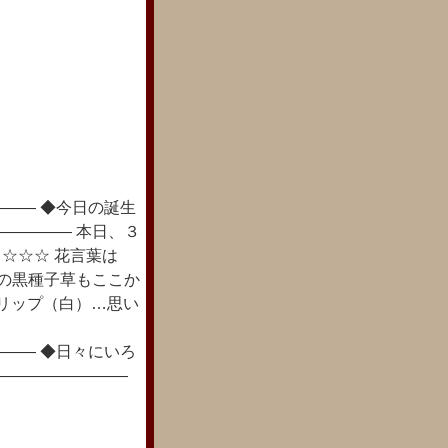
―― ◆今日の誕生
――――― 本日、３
 ☆☆☆ 花言葉は
名の黒種子草もここか
ーリップ（白）…思い
―― ◆日々にいろ
―――――――――