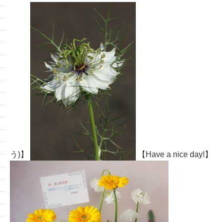
う)】
【Have a nice day!】