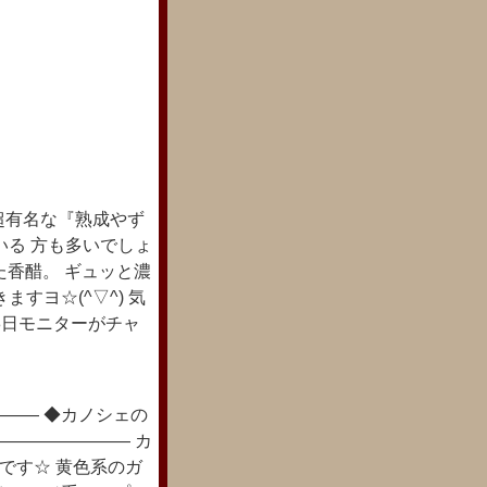
超有名な『熟成やず
いる 方も多いでしょ
た香醋。 ギュッと濃
すヨ☆(^▽^) 気
8日モニターがチャ
―― ◆カノシェの
―――――――― カ
!』です☆ 黄色系のガ