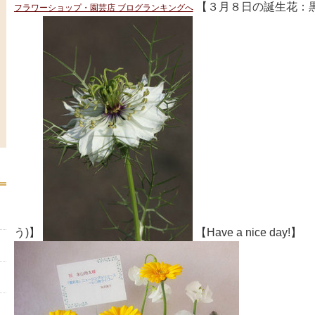
【３月８日の誕生花：黒
フラワーショップ・園芸店 ブログランキングへ
う)】
【Have a nice day!】