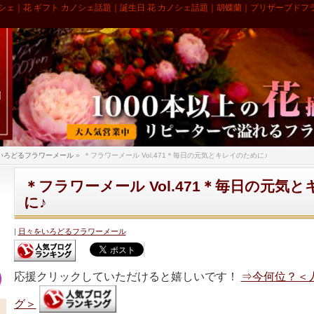
シェ｜花 ギフト カノシェ話題｜誕生日 花 カノシェ話題｜胡蝶蘭｜プリザーブドフ
いろどるフラワーメール
»
＊フラワーメール Vol.471＊毎日の元気とキレイのために♪
＊フラワーメール Vol.471＊毎日の元気
に♪
日々をいろどるフラワーメール
応援クリックしていただけると嬉しいです！
⇒今何位？＜
グ＞