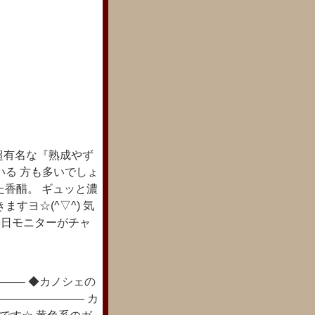
超有名な『熟成やず
いる 方も多いでしょ
た香醋。 ギュッと濃
すヨ☆(^▽^) 気
8日モニターがチャ
―― ◆カノシェの
―――――――― カ