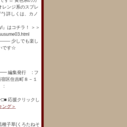
!』です☆ 黄色系のガ
オレンジ系のスプレ
^) 詳しくは、カノ
ice day!』はコチラ！ ＞＞
osusume03.html
―― 少しでも楽し
いです☆
━ 編集発行 : フ
新宿区住吉町８－１
 :
□■ 応援クリックし
キング＞
種子草(くろたねそ