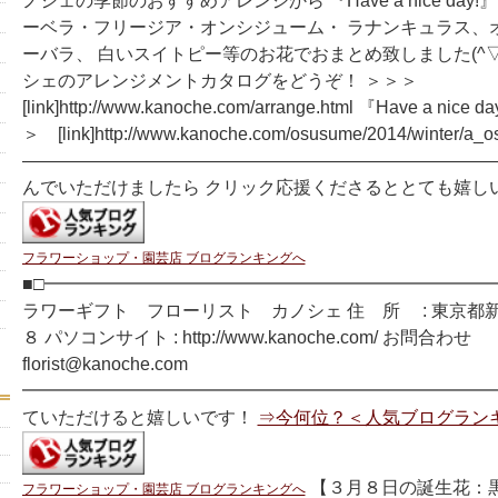
ノシェの季節のおすすめアレンジから 『Have a nice day
ーベラ・フリージア・オンシジューム・ ラナンキュラス、
ーバラ、 白いスイトピー等のお花でおまとめ致しました(^▽
シェのアレンジメントカタログをどうぞ！ ＞＞＞
[link]http://www.kanoche.com/arrange.html 『Have a n
＞ [link]http://www.kanoche.com/osusume/2014/winter/a_
―――――――――――――――――――――――――――
んでいただけましたら クリック応援くださるととても嬉し
フラワーショップ・園芸店 ブログランキングへ
■□━━━━━━━━━━━━━━━━━━━━━━━━━━
ラワーギフト フローリスト カノシェ 住 所 : 東京都
８ パソコンサイト : http://www.kanoche.com/ お問合わせ
florist@kanoche.com
━━━━━━━━━━━━━━━━━━━━━━━━━━━
ていただけると嬉しいです！
⇒今何位？＜人気ブログラン
【３月８日の誕生花：黒
フラワーショップ・園芸店 ブログランキングへ