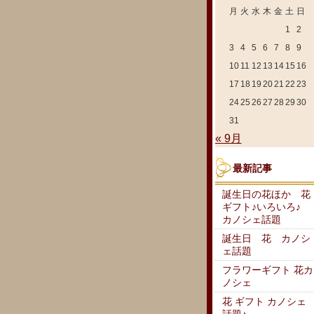
月
火
水
木
金
土
日
1
2
3
4
5
6
7
8
9
10
11
12
13
14
15
16
17
18
19
20
21
22
23
24
25
26
27
28
29
30
31
« 9月
最新記事
誕生日の花ほか 花
ギフト♪いろいろ♪
カノシェ話題
誕生日 花 カノシ
ェ話題
フラワーギフト 花カ
ノシェ
花 ギフト カノシェ