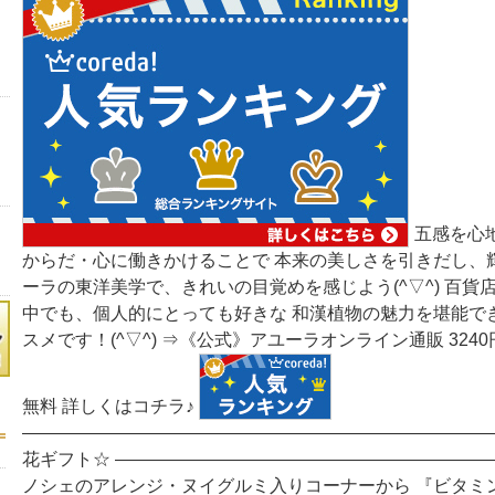
五感を心
からだ・心に働きかけることで 本来の美しさを引きだし、
ーラの東洋美学で、きれいの目覚めを感じよう(^▽^) 百貨
中でも、個人的にとっても好きな 和漢植物の魅力を堪能で
スメです！(^▽^) ⇒《公式》アユーラオンライン通販 324
無料 詳しくはコチラ♪
―――――――――――――――――――――――――――
花ギフト☆ ―――――――――――――――――――――
ノシェのアレンジ・ヌイグルミ入りコーナーから 『ビタミ