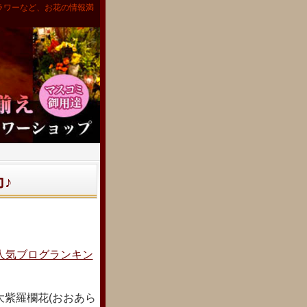
ラワーなど、お花の情報満
力♪
人気ブログランキン
紫羅欄花(おおあら