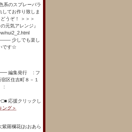
黄色系のスプレーバラ
れしてお作り致しま
グをどうぞ！ ＞＞＞
タミンカラーの元気アレンジ』
/nui2_2.html
―― 少しでも楽し
いです☆
━ 編集発行 : フ
新宿区住吉町８－１
 :
□■ 応援クリックし
キング＞
紫羅欄花(おおあら