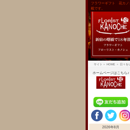
フラワーギフト 花カノ
載です。
サイト
»
HOME
»
日々を
ホームページはこちら♪
2026年8月