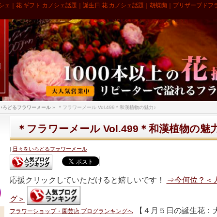
シェ｜花 ギフト カノシェ話題｜誕生日 花 カノシェ話題｜胡蝶蘭｜プリザーブドフ
いろどるフラワーメール
»
＊フラワーメール Vol.499＊和漢植物の魅力♪
＊フラワーメール Vol.499＊和漢植物の魅
日々をいろどるフラワーメール
応援クリックしていただけると嬉しいです！
⇒今何位？＜
グ＞
【４月５日の誕生花：大
フラワーショップ・園芸店 ブログランキングへ