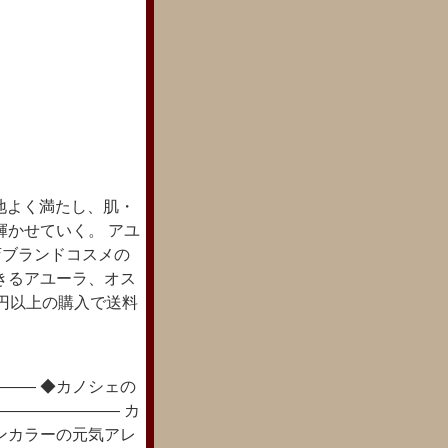
地よく満たし、肌・
輝かせていく。 アユ
店ブランドコスメの
きるアユーラ、オス
0円以上の購入で送料
―― ◆カノシェの
―――――――― カ
ンカラーの元気アレ