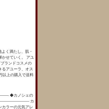
地よく満たし、肌・
輝かせていく。 アユ
店ブランドコスメの
きるアユーラ、オス
0円以上の購入で送料
―― ◆カノシェの
―――――――― カ
ンカラーの元気アレ