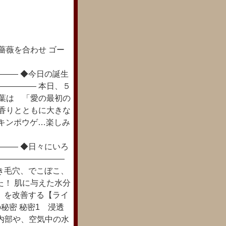
薔薇を合わせ ゴー
―― ◆今日の誕生
――――― 本日、５
言葉は 「愛の最初の
 香りとともに大きな
・キンポウゲ…楽しみ
―― ◆日々にいろ
―――――――――
き毛穴、でこぼこ、
た！ 肌に与えた水分
」を改善する【ライ
秘密 秘密1 浸透
肌内部や、空気中の水