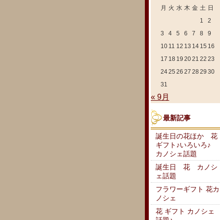
月
火
水
木
金
土
日
1
2
3
4
5
6
7
8
9
10
11
12
13
14
15
16
17
18
19
20
21
22
23
24
25
26
27
28
29
30
31
« 9月
最新記事
誕生日の花ほか 花
ギフト♪いろいろ♪
カノシェ話題
誕生日 花 カノシ
ェ話題
フラワーギフト 花カ
ノシェ
花 ギフト カノシェ