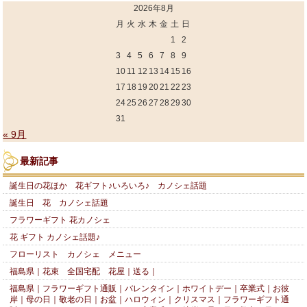
2026年8月
月
火
水
木
金
土
日
1
2
3
4
5
6
7
8
9
10
11
12
13
14
15
16
17
18
19
20
21
22
23
24
25
26
27
28
29
30
31
« 9月
最新記事
誕生日の花ほか 花ギフト♪いろいろ♪ カノシェ話題
誕生日 花 カノシェ話題
フラワーギフト 花カノシェ
花 ギフト カノシェ話題♪
フローリスト カノシェ メニュー
福島県｜花束 全国宅配 花屋｜送る｜
福島県｜フラワーギフト通販｜バレンタイン｜ホワイトデー｜卒業式｜お彼
岸｜母の日｜敬老の日｜お盆｜ハロウィン｜クリスマス｜フラワーギフト通