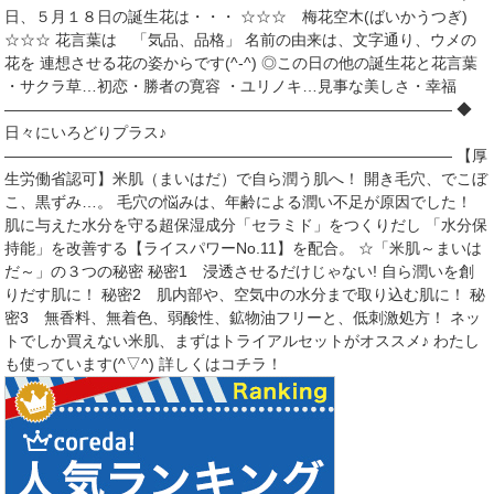
日、５月１８日の誕生花は・・・ ☆☆☆ 梅花空木(ばいかうつぎ)
☆☆☆ 花言葉は 「気品、品格」 名前の由来は、文字通り、ウメの
花を 連想させる花の姿からです(^-^) ◎この日の他の誕生花と花言葉
・サクラ草…初恋・勝者の寛容 ・ユリノキ…見事な美しさ・幸福
――――――――――――――――――――――――――――― ◆
日々にいろどりプラス♪
――――――――――――――――――――――――――――― 【厚
生労働省認可】米肌（まいはだ）で自ら潤う肌へ！ 開き毛穴、でこぼ
こ、黒ずみ…。 毛穴の悩みは、年齢による潤い不足が原因でした！
肌に与えた水分を守る超保湿成分「セラミド」をつくりだし 「水分保
持能」を改善する【ライスパワーNo.11】を配合。 ☆「米肌～まいは
だ～」の３つの秘密 秘密1 浸透させるだけじゃない! 自ら潤いを創
りだす肌に！ 秘密2 肌内部や、空気中の水分まで取り込む肌に！ 秘
密3 無香料、無着色、弱酸性、鉱物油フリーと、低刺激処方！ ネッ
トでしか買えない米肌、まずはトライアルセットがオススメ♪ わたし
も使っています(^▽^) 詳しくはコチラ！