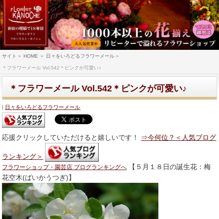
サイト
»
HOME
»
日々をいろどるフラワーメール
»
＊フラワーメール Vol.542＊ピンクが可愛い♪
＊フラワーメール Vol.542＊ピンクが可愛い♪
日々をいろどるフラワーメール
応援クリックしていただけると嬉しいです！
⇒今何位？＜人気ブログ
ランキング＞
【５月１８日の誕生花：梅
フラワーショップ・園芸店 ブログランキングへ
花空木(ばいかうつぎ)】