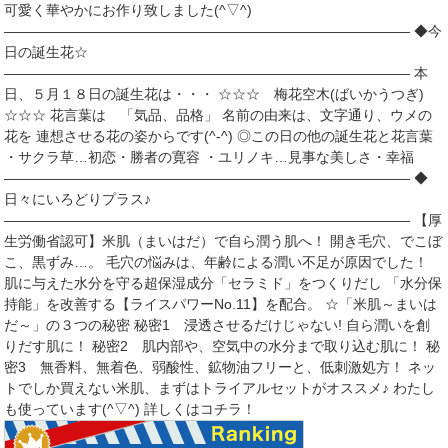
可愛く華やかにお作り致しました(^▽^)
――――――――――――――――――――――――――――― ◆今
日の誕生花☆
――――――――――――――――――――――――――――― 本
日、５月１８日の誕生花は・・・ ☆☆☆ 梅花空木(ばいかうつぎ)
☆☆☆ 花言葉は 「気品、品格」 名前の由来は、文字通り、ウメの
花を 連想させる花の姿からです(^-^) ◎この日の他の誕生花と花言葉
・サクラ草…初恋・勝者の寛容 ・ユリノキ…見事な美しさ・幸福
――――――――――――――――――――――――――――― ◆
日々にいろどりプラス♪
――――――――――――――――――――――――――――― 【厚
生労働省認可】米肌（まいはだ）で自ら潤う肌へ！ 開き毛穴、でこぼ
こ、黒ずみ…。 毛穴の悩みは、年齢による潤い不足が原因でした！
肌に与えた水分を守る超保湿成分「セラミド」をつくりだし 「水分保
持能」を改善する【ライスパワーNo.11】を配合。 ☆「米肌～まいは
だ～」の３つの秘密 秘密1 浸透させるだけじゃない! 自ら潤いを創
りだす肌に！ 秘密2 肌内部や、空気中の水分まで取り込む肌に！ 秘
密3 無香料、無着色、弱酸性、鉱物油フリーと、低刺激処方！ ネッ
トでしか買えない米肌、まずはトライアルセットがオススメ♪ わたし
も使っています(^▽^) 詳しくはコチラ！