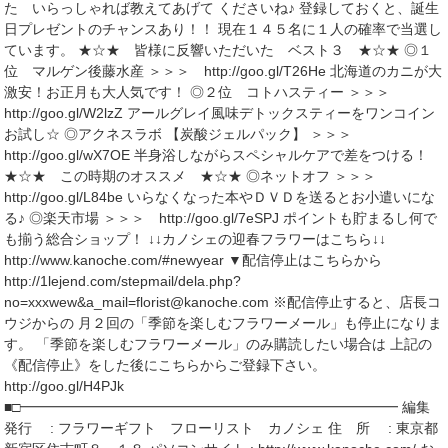
た いらっしゃれば教えてあげて くださいね♪ 登録しておくと、誕生
日プレゼントのチャンスあり！！ 現在１４５名に１人の確率で当選し
ています。 ★☆★ 皆様に反響いただいた ベスト３ ★☆★ ◎１
位 マルゲン後藤水産 ＞＞＞ http://goo.gl/T26He 北海道のカニが大
激安！お正月も大人気です！ ◎２位 コトハスティー ＞＞＞
http://goo.gl/W2lzZ アールグレイ風味デトックスティーをワンコイン
お試し☆ ◎アクネスラボ 【炭酸ジェルパック】 ＞＞＞
http://goo.gl/wX7OE 半身浴しながらスペシャルケアで差をつける！
★☆★ この時期のオススメ ★☆★ ◎ネットオフ ＞＞＞
http://goo.gl/L84be いらなくなった本やＤＶＤを送るとお小遣いにな
る♪ ◎楽天市場 ＞＞＞ http://goo.gl/7eSPJ ポイントも貯まるし何で
も揃う総合ショップ！ ↓↓カノシェの迎春フラワーはこちら↓↓
http://www.kanoche.com/#newyear ▼配信停止はこちらから
http://1lejend.com/stepmail/dela.php?
no=xxxwew&a_mail=florist@kanoche.com ※配信停止すると、店長コ
ウジからの 月２回の「季節を楽しむフラワーメール」も停止になりま
す。 「季節を楽しむフラワーメール」のみ購読したい場合は 上記の
《配信停止》をした後にこちらからご登録下さい。
http://goo.gl/H4PJk
■□━━━━━━━━━━━━━━━━━━━━━━━━━━━ 編集
発行 : フラワーギフト フローリスト カノシェ 住 所 : 東京都