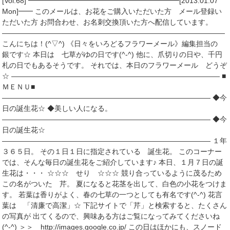
[Vol.68] ━━━━━━━━━━━━━━━━━━━━━[2013.01.07
Mon]━━ このメールは、お花をご購入いただいた方 メール登録い
ただいた方 お問合わせ、お名刺交換頂いた方へ配信しています。
―――――――――――――――――――――――――――――――
こんにちは！(^▽^) 《日々をいろどるフラワーメール》編集担当の
銀です☆ 本日は 七草がゆの日です(^-^) 他に、爪切りの日や、千円
札の日でもあるそうです。 それでは、本日のフラワーメール どうぞ
☆ ――――――――――――――――――――――――――――― ■
ＭＥＮＵ■
――――――――――――――――――――――――――――― ◆今
日の誕生花☆ ◆美しい人になる。
――――――――――――――――――――――――――――― ◆今
日の誕生花☆
――――――――――――――――――――――――――――― １年
３６５日。 その１日１日に指定されている 誕生花。 このコーナー
では、そんな毎日の誕生花をご紹介しています♪ 本日、１月７日の誕
生花は・・・ ☆☆☆ せり ☆☆☆ 競り合っているように茂るため
この名がついた 芹。 夏になると花茎を出して、白色の小花をつけま
す。 若葉は香りがよく、春の七草の一つとしても有名です(^-^) 花言
葉は 「清廉で高潔」☆ 下記サイトで「芹」と検索すると、たくさん
の写真が 出てくるので、興味ある方はご覧になってみてくださいね
(^-^) ＞＞ http://images.google.co.jp/ この日はほかにも、スノード