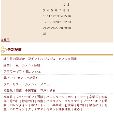
1
2
3
4
5
6
7
8
9
10
11
12
13
14
15
16
17
18
19
20
21
22
23
24
25
26
27
28
29
30
31
« 9月
最新記事
誕生日の花ほか 花ギフト♪いろいろ♪ カノシェ話題
誕生日 花 カノシェ話題
フラワーギフト 花カノシェ
花 ギフト カノシェ話題♪
フローリスト カノシェ メニュー
福島県｜花束 全国宅配 花屋｜送る｜
福島県｜フラワーギフト通販｜バレンタイン｜ホワイトデー｜卒業式｜お彼
岸｜母の日｜敬老の日｜お盆｜ハロウィン｜クリスマス｜フラワーギフト通
販｜バレンタイン｜ホワイトデー｜卒業式｜お彼岸｜母の日｜敬老の日｜お
盆｜ハロウィン｜クリスマス｜花ギフト通販通販｜送る｜