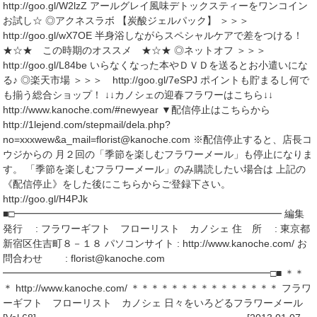
http://goo.gl/W2lzZ アールグレイ風味デトックスティーをワンコイン
お試し☆ ◎アクネスラボ 【炭酸ジェルパック】 ＞＞＞
http://goo.gl/wX7OE 半身浴しながらスペシャルケアで差をつける！
★☆★ この時期のオススメ ★☆★ ◎ネットオフ ＞＞＞
http://goo.gl/L84be いらなくなった本やＤＶＤを送るとお小遣いにな
る♪ ◎楽天市場 ＞＞＞ http://goo.gl/7eSPJ ポイントも貯まるし何で
も揃う総合ショップ！ ↓↓カノシェの迎春フラワーはこちら↓↓
http://www.kanoche.com/#newyear ▼配信停止はこちらから
http://1lejend.com/stepmail/dela.php?
no=xxxwew&a_mail=florist@kanoche.com ※配信停止すると、店長コ
ウジからの 月２回の「季節を楽しむフラワーメール」も停止になりま
す。 「季節を楽しむフラワーメール」のみ購読したい場合は 上記の
《配信停止》をした後にこちらからご登録下さい。
http://goo.gl/H4PJk
■□━━━━━━━━━━━━━━━━━━━━━━━━━━━ 編集
発行 : フラワーギフト フローリスト カノシェ 住 所 : 東京都
新宿区住吉町８－１８ パソコンサイト : http://www.kanoche.com/ お
問合わせ : florist@kanoche.com
━━━━━━━━━━━━━━━━━━━━━━━━━━━□■ ＊＊
＊ http://www.kanoche.com/ ＊＊＊＊＊＊＊＊＊＊＊＊＊＊＊ フラワ
ーギフト フローリスト カノシェ 日々をいろどるフラワーメール