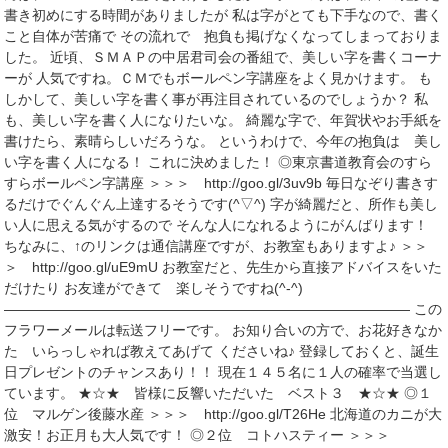
書き初めにする時間がありましたが 私は字がとても下手なので、書く
こと自体が苦痛で その流れで 抱負も掲げなくなってしまっておりま
した。 近頃、ＳＭＡＰの中居君司会の番組で、美しい字を書くコーナ
ーが 人気ですね。ＣＭでもボールペン字講座をよく見かけます。 も
しかして、美しい字を書く事が再注目されているのでしょうか？ 私
も、美しい字を書く人になりたいな。 綺麗な字で、年賀状やお手紙を
書けたら、素晴らしいだろうな。 というわけで、今年の抱負は 美し
い字を書く人になる！ これに決めました！ ◎東京書道教育会のすら
すらボールペン字講座 ＞＞＞ http://goo.gl/3uv9b 毎日なぞり書きす
るだけでぐんぐん上達するそうです(^▽^) 字が綺麗だと、所作も美し
い人に思える気がするので そんな人になれるようにがんばります！
ちなみに、↑のリンクは通信講座ですが、お教室もありますよ♪ ＞＞
＞ http://goo.gl/uE9mU お教室だと、先生から直接アドバイスをいた
だけたり お友達ができて 楽しそうですね(^-^)
――――――――――――――――――――――――――――― この
フラワーメールは転送フリーです。 お知り合いの方で、お花好きなか
た いらっしゃれば教えてあげて くださいね♪ 登録しておくと、誕生
日プレゼントのチャンスあり！！ 現在１４５名に１人の確率で当選し
ています。 ★☆★ 皆様に反響いただいた ベスト３ ★☆★ ◎１
位 マルゲン後藤水産 ＞＞＞ http://goo.gl/T26He 北海道のカニが大
激安！お正月も大人気です！ ◎２位 コトハスティー ＞＞＞