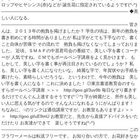
ロップやヒヤシンス(赤)などが 誕生花に指定されているようです(^-^)
――――――――――――――――――――――――――――― ◆美
しい人になる。
――――――――――――――――――――――――――――― 皆さ
んは、２０１３年の抱負を掲げましたか？ 学生の頃は、新年の抱負を
書き初めにする時間がありましたが 私は字がとても下手なので、書く
こと自体が苦痛で その流れで 抱負も掲げなくなってしまっておりま
した。 近頃、ＳＭＡＰの中居君司会の番組で、美しい字を書くコーナ
ーが 人気ですね。ＣＭでもボールペン字講座をよく見かけます。 も
しかして、美しい字を書く事が再注目されているのでしょうか？ 私
も、美しい字を書く人になりたいな。 綺麗な字で、年賀状やお手紙を
書けたら、素晴らしいだろうな。 というわけで、今年の抱負は 美し
い字を書く人になる！ これに決めました！ ◎東京書道教育会のすら
すらボールペン字講座 ＞＞＞ http://goo.gl/3uv9b 毎日なぞり書きす
るだけでぐんぐん上達するそうです(^▽^) 字が綺麗だと、所作も美し
い人に思える気がするので そんな人になれるようにがんばります！
ちなみに、↑のリンクは通信講座ですが、お教室もありますよ♪ ＞＞
＞ http://goo.gl/uE9mU お教室だと、先生から直接アドバイスをいた
だけたり お友達ができて 楽しそうですね(^-^)
――――――――――――――――――――――――――――― この
フラワーメールは転送フリーです。 お知り合いの方で、お花好きなか