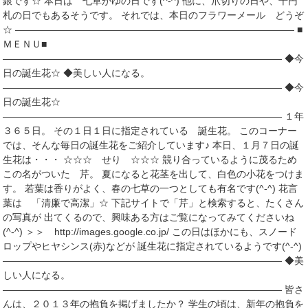
銀です☆ 本日は 七草がゆの日です(^-^) 他に、爪切りの日や、千円
札の日でもあるそうです。 それでは、本日のフラワーメール どうぞ
☆ ――――――――――――――――――――――――――――― ■
ＭＥＮＵ■
――――――――――――――――――――――――――――― ◆今
日の誕生花☆ ◆美しい人になる。
――――――――――――――――――――――――――――― ◆今
日の誕生花☆
――――――――――――――――――――――――――――― １年
３６５日。 その１日１日に指定されている 誕生花。 このコーナー
では、そんな毎日の誕生花をご紹介しています♪ 本日、１月７日の誕
生花は・・・ ☆☆☆ せり ☆☆☆ 競り合っているように茂るため
この名がついた 芹。 夏になると花茎を出して、白色の小花をつけま
す。 若葉は香りがよく、春の七草の一つとしても有名です(^-^) 花言
葉は 「清廉で高潔」☆ 下記サイトで「芹」と検索すると、たくさん
の写真が 出てくるので、興味ある方はご覧になってみてくださいね
(^-^) ＞＞ http://images.google.co.jp/ この日はほかにも、スノード
ロップやヒヤシンス(赤)などが 誕生花に指定されているようです(^-^)
――――――――――――――――――――――――――――― ◆美
しい人になる。
――――――――――――――――――――――――――――― 皆さ
んは、２０１３年の抱負を掲げましたか？ 学生の頃は、新年の抱負を