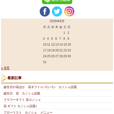
2026年8月
月
火
水
木
金
土
日
1
2
3
4
5
6
7
8
9
10
11
12
13
14
15
16
17
18
19
20
21
22
23
24
25
26
27
28
29
30
31
« 9月
最新記事
誕生日の花ほか 花ギフト♪いろいろ♪ カノシェ話題
誕生日 花 カノシェ話題
フラワーギフト 花カノシェ
花 ギフト カノシェ話題♪
フローリスト カノシェ メニュー