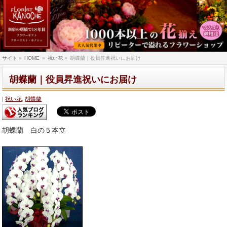
サイト
»
HOME
»
祝い花
»
胡蝶蘭｜役員昇進祝いにお届け
胡蝶蘭｜役員昇進祝いにお届け
祝い花
,
胡蝶蘭
胡蝶蘭 白の５本立