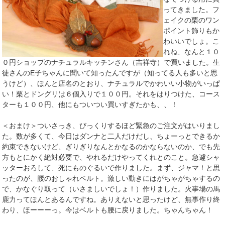
ってきました。フ
ェイクの栗のワン
ポイント飾りもか
わいいでしょ。こ
れね、なんと１０
０円ショップのナチュラルキッチンさん（吉祥寺）で買いました。生
徒さんのE子ちゃんに聞いて知ったんですが（知ってる人も多いと思
うけど）、ほんと店名のとおり、ナチュラルでかわいい小物がいっぱ
い！栗とドングリは６個入りで１００円。それをはりつけた、コース
ターも１００円、他にもついつい買いすぎたかも、、！
＜おまけ＞ついさっき、びっくりするほど緊急のご注文がはいりまし
た。数が多くて、今日はダンナと二人だけだし、ちょーっとできるか
約束できないけど、ぎりぎりなんとかなるのかならないのか、でも先
方もとにかく絶対必要で、やれるだけやってくれとのこと。急遽シャ
ッターおろして、死にものぐるいで作りました。まず、ジャマ！と思
ったのが、腰のおしゃれベルト。激しい動きにはがちゃがちゃするの
で、かなぐり取って（いさましいでしょ！）作りました。火事場の馬
鹿力ってほんとあるんですね。ありえないと思ったけど、無事作り終
わり、ほーーーっ。今はベルトも腰に戻りました。ちゃんちゃん！