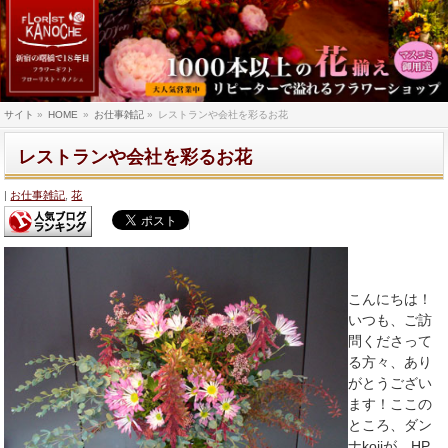
サイト
»
HOME
»
お仕事雑記
»
レストランや会社を彩るお花
レストランや会社を彩るお花
お仕事雑記
,
花
こんにちは！
いつも、ご訪
問くださって
る方々、あり
がとうござい
ます！ここの
ところ、ダン
ナkojiが、HP