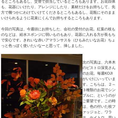
るところもあるし、交替で担当しているところもあります。お花自体
も、花器にいけたり、アレンジにしたり、素材だけをお持ちして、先
方で幾つかにわけていけてくださるところもあるし、花瓶にそのまま
いけられるように花束にくんでお持ちするところもあります。
今回の写真は、今週頭にお持ちした、会社の受付のお花。紅葉の枝も
のなどは、給水スポンジに弱いものもあり、花器に入れる方が長もち
で安心です。きれいな赤いアマランサスを（ひもみたいなお花）ちょ
っと色っぽく使いたいなーと思って、挿しました。
次の写真は、六本木
のビストロ深見さん
のお花。毎週KOJI
がいけにいっていま
す。こちらは、２～
３種類のお花でシン
プルに、というのが
ご要望です。この時
は、色の付いた枝フ
ァッジョと、ワラ
タ、ケイトウ。思い