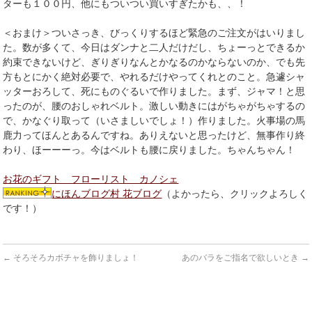
ターも１００円、他にもついつい買いすぎたかも、、！
＜おまけ＞ついさっき、びっくりするほど緊急のご注文がはいりまし
た。数が多くて、今日はダンナと二人だけだし、ちょーっとできるか
約束できないけど、ぎりぎりなんとかなるのかならないのか、でも先
方もとにかく絶対必要で、やれるだけやってくれとのこと。急遽シャ
ッターおろして、死にものぐるいで作りました。まず、ジャマ！と思
ったのが、腰のおしゃれベルト。激しい動きにはがちゃがちゃするの
で、かなぐり取って（いさましいでしょ！）作りました。火事場の馬
鹿力ってほんとあるんですね。ありえないと思ったけど、無事作り終
わり、ほーーーっ。今はベルトも腰に戻りました。ちゃんちゃん！
お花のギフト フローリスト カノシェ
にほんブログ村 花ブログ
（よかったら、クリックよろしく
です！）
←
そろそろカボチャを飾りましょ！
あのバラをご指名で欲しいとき
→