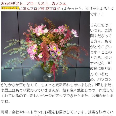
お花のギフト フローリスト カノシェ
にほんブログ村 花ブログ
（よかったら、クリックよろしく
です！）
こんにちは！
いつも、ご訪
問くださって
る方々、あり
がとうござい
ます！ここの
ところ、ダン
ナkojiが、HP
改良に取り組
んでいるた
め、パソコン
がなかなか空かなくて、ちょっと更新遅れちゃいました。HPもまだ、
表面上はあまり変わっていませんが、彼も色々勉強しつつ、作成して
くれているので、新しいページがアップできたらまた、お知らせしま
すね。
毎週、会社やレストランにお花をお届けしています。担当を決めてい