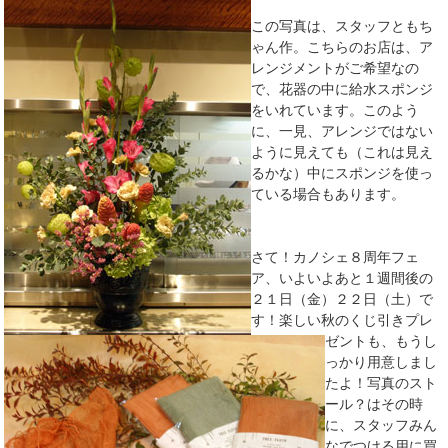
この写真は、スタッフともち
ゃん作。こちらのお店は、ア
レンジメントがご希望なの
で、花器の中に給水スポンジ
をいれています。このよう
に、一見、アレンジではない
ように見えても（これは見え
るかな）中にスポンジを使っ
ている場合もあります。
さて！カノシェ８周年フェ
ア、いよいよあと１週間後の
２１日（金）２２日（土）で
す！楽しい秋のくじ引きプレ
ゼントも、もうし
っかり用意しまし
たよ！写真のスト
ール？はその時
に、スタッフみん
なでつける用に買