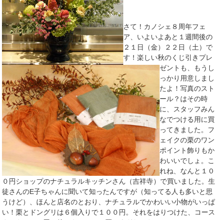
さて！カノシェ８周年フェ
ア、いよいよあと１週間後の
２１日（金）２２日（土）で
す！楽しい秋のくじ引きプレ
ゼントも、もうし
っかり用意しまし
たよ！写真のスト
ール？はその時
に、スタッフみん
なでつける用に買
ってきました。フ
ェイクの栗のワン
ポイント飾りもか
わいいでしょ。こ
れね、なんと１０
０円ショップのナチュラルキッチンさん（吉祥寺）で買いました。生
徒さんのE子ちゃんに聞いて知ったんですが（知ってる人も多いと思
うけど）、ほんと店名のとおり、ナチュラルでかわいい小物がいっぱ
い！栗とドングリは６個入りで１００円。それをはりつけた、コース