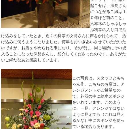
起こせば、深見さん
につながるご縁は１
０年ほど前のこと。
六本木のしゃぶしゃ
ぶ料亭の入り口で活
け込みをしていたとき、近くの料亭の女将さんに声をかけられて、活
け込みに伺うようになりました。何年もおつきあいさせていただいた
のですが、お店をやめられる事になり、その時に、同じ場所にその後
入ることになった深見さんに、紹介してくださったのです。ありがた
いご縁だなあと感謝しています。
この写真は、スタッフともち
ゃん作。こちらのお店は、ア
レンジメントがご希望なの
で、花器の中に給水スポンジ
をいれています。このよう
に、一見、アレンジではない
ように見えても（これは見え
るかな）中にスポンジを使っ
ている場合もあります。