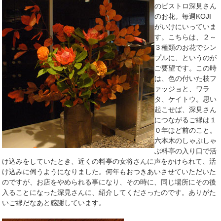
のビストロ深見さん
のお花。毎週KOJI
がいけにいっていま
す。こちらは、２～
３種類のお花でシン
プルに、というのが
ご要望です。この時
は、色の付いた枝フ
ァッジョと、ワラ
タ、ケイトウ。思い
起こせば、深見さん
につながるご縁は１
０年ほど前のこと。
六本木のしゃぶしゃ
ぶ料亭の入り口で活
け込みをしていたとき、近くの料亭の女将さんに声をかけられて、活
け込みに伺うようになりました。何年もおつきあいさせていただいた
のですが、お店をやめられる事になり、その時に、同じ場所にその後
入ることになった深見さんに、紹介してくださったのです。ありがた
いご縁だなあと感謝しています。