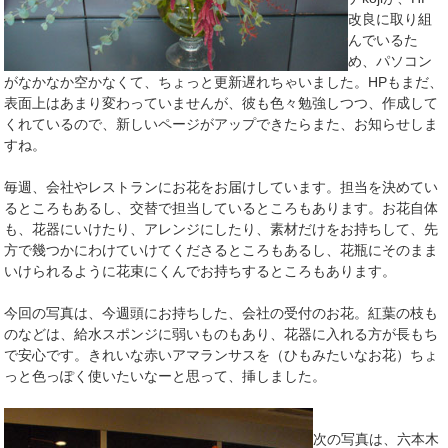
改良に取り組
んでいるた
め、パソコン
がなかなか空かなくて、ちょっと更新遅れちゃいました。HPもまだ、
表面上はあまり変わっていませんが、彼も色々勉強しつつ、作成して
くれているので、新しいページがアップできたらまた、お知らせしま
すね。
毎週、会社やレストランにお花をお届けしています。担当を決めてい
るところもあるし、交替で担当しているところもあります。お花自体
も、花器にいけたり、アレンジにしたり、素材だけをお持ちして、先
方で幾つかにわけていけてくださるところもあるし、花瓶にそのまま
いけられるように花束にくんでお持ちするところもあります。
今回の写真は、今週頭にお持ちした、会社の受付のお花。紅葉の枝も
のなどは、給水スポンジに弱いものもあり、花器に入れる方が長もち
で安心です。きれいな赤いアマランサスを（ひもみたいなお花）ちょ
っと色っぽく使いたいなーと思って、挿しました。
次の写真は、六本木