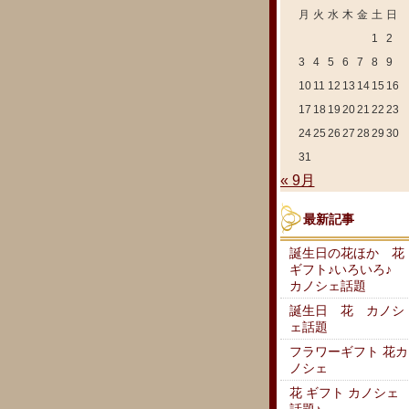
月
火
水
木
金
土
日
1
2
3
4
5
6
7
8
9
10
11
12
13
14
15
16
17
18
19
20
21
22
23
24
25
26
27
28
29
30
31
« 9月
最新記事
誕生日の花ほか 花
ギフト♪いろいろ♪
カノシェ話題
誕生日 花 カノシ
ェ話題
フラワーギフト 花カ
ノシェ
花 ギフト カノシェ