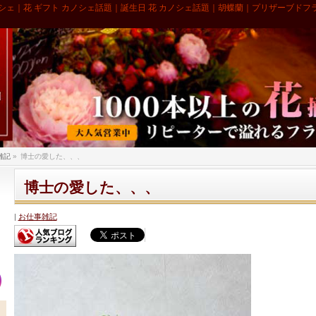
シェ｜花 ギフト カノシェ話題｜誕生日 花 カノシェ話題｜胡蝶蘭｜プリザーブドフ
雑記
»
博士の愛した、、、
博士の愛した、、、
お仕事雑記