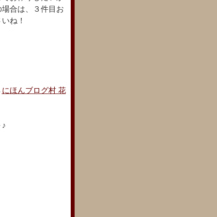
の場合は、３件目お
さいね！
→
にほんブログ村 花
♪