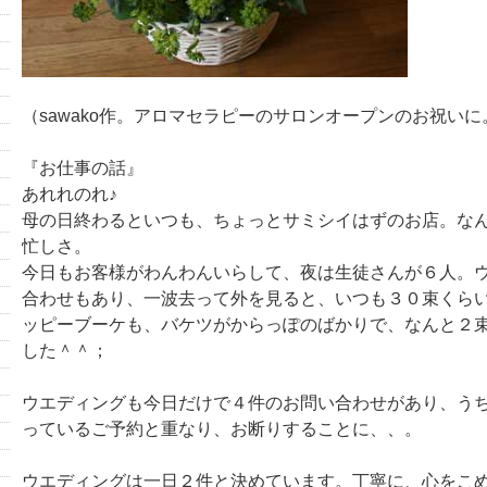
（sawako作。アロマセラピーのサロンオープンのお祝いに
『お仕事の話』
あれれのれ♪
母の日終わるといつも、ちょっとサミシイはずのお店。な
忙しさ。
今日もお客様がわんわんいらして、夜は生徒さんが６人。
合わせもあり、一波去って外を見ると、いつも３０束くら
ッピーブーケも、バケツがからっぽのばかりで、なんと２
した＾＾；
ウエディングも今日だけで４件のお問い合わせがあり、う
っているご予約と重なり、お断りすることに、、。
ウエディングは一日２件と決めています。丁寧に、心をこ