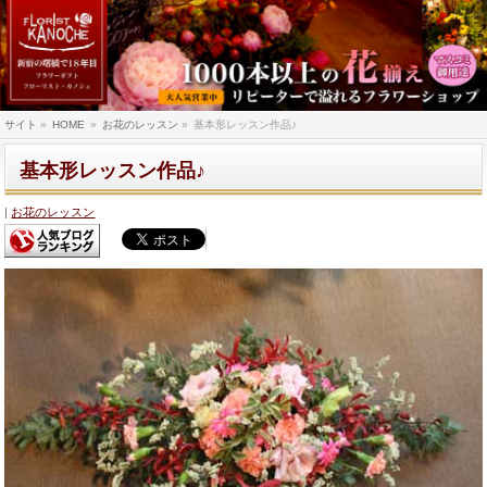
サイト
»
HOME
»
お花のレッスン
»
基本形レッスン作品♪
基本形レッスン作品♪
お花のレッスン