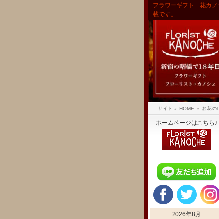
フラワーギフト 花カノ
載です。
サイト
»
HOME
»
お花の
ホームページはこちら♪
2026年8月