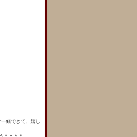
ご一緒できて、嬉し
う＊＾＾＊