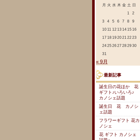
月
火
水
木
金
土
日
1
2
3
4
5
6
7
8
9
10
11
12
13
14
15
16
17
18
19
20
21
22
23
24
25
26
27
28
29
30
31
« 9月
最新記事
誕生日の花ほか 花
ギフト♪いろいろ♪
カノシェ話題
誕生日 花 カノシ
ェ話題
フラワーギフト 花カ
ノシェ
花 ギフト カノシェ