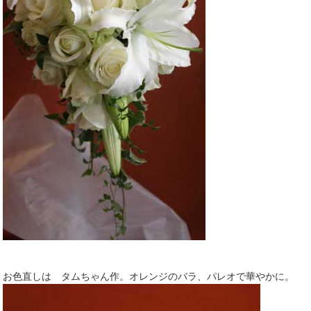
お色直しは タムちゃん作。オレンジのバラ、パレオで華やかに。