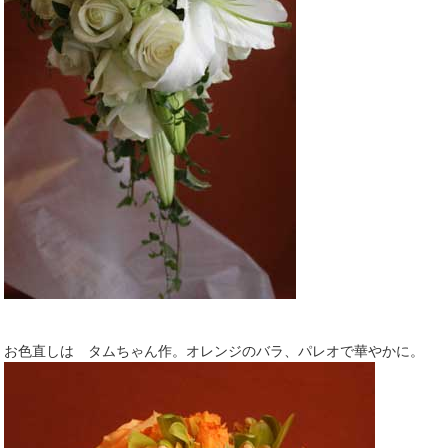
お色直しは タムちゃん作。オレンジのバラ、パレオで華やかに。