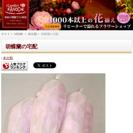
サイト
»
HOME
»
未分類
»
胡蝶蘭の宅配
胡蝶蘭の宅配
未分類