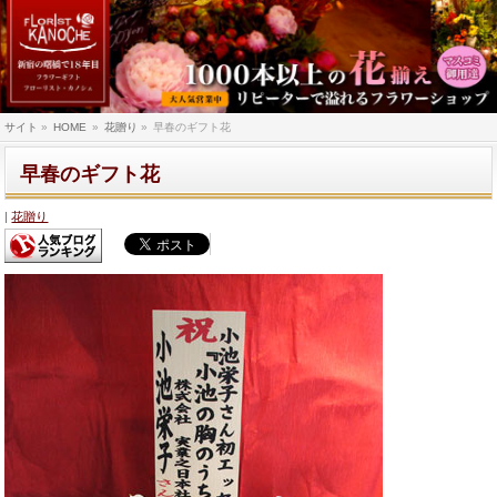
サイト
»
HOME
»
花贈り
»
早春のギフト花
早春のギフト花
花贈り