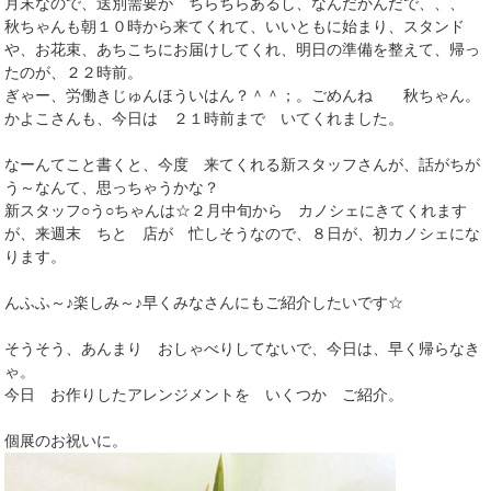
月末なので、送別需要が ちらちらあるし、なんだかんだで、、、
秋ちゃんも朝１０時から来てくれて、いいともに始まり、スタンド
や、お花束、あちこちにお届けしてくれ、明日の準備を整えて、帰っ
たのが、２２時前。
ぎゃー、労働きじゅんほういはん？＾＾；。ごめんね 秋ちゃん。
かよこさんも、今日は ２１時前まで いてくれました。
なーんてこと書くと、今度 来てくれる新スタッフさんが、話がちが
う～なんて、思っちゃうかな？
新スタッフ○う○ちゃんは☆２月中旬から カノシェにきてくれます
が、来週末 ちと 店が 忙しそうなので、８日が、初カノシェにな
ります。
んふふ～♪楽しみ～♪早くみなさんにもご紹介したいです☆
そうそう、あんまり おしゃべりしてないで、今日は、早く帰らなき
ゃ。
今日 お作りしたアレンジメントを いくつか ご紹介。
個展のお祝いに。