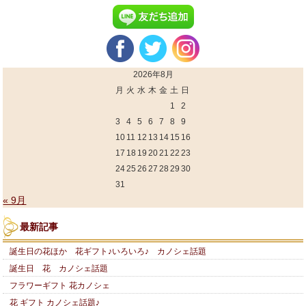
2026年8月
月
火
水
木
金
土
日
1
2
3
4
5
6
7
8
9
10
11
12
13
14
15
16
17
18
19
20
21
22
23
24
25
26
27
28
29
30
31
« 9月
最新記事
誕生日の花ほか 花ギフト♪いろいろ♪ カノシェ話題
誕生日 花 カノシェ話題
フラワーギフト 花カノシェ
花 ギフト カノシェ話題♪