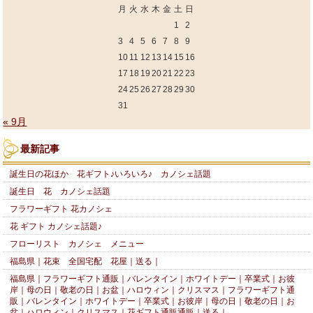
月
火
水
木
金
土
日
1
2
3
4
5
6
7
8
9
10
11
12
13
14
15
16
17
18
19
20
21
22
23
24
25
26
27
28
29
30
31
« 9月
最新記事
誕生日の花ほか 花ギフト♪いろいろ♪ カノシェ話題
誕生日 花 カノシェ話題
フラワーギフト 花カノシェ
花 ギフト カノシェ話題♪
フローリスト カノシェ メニュー
福島県｜花束 全国宅配 花屋｜送る｜
福島県｜フラワーギフト通販｜バレンタイン｜ホワイトデー｜卒業式｜お彼
岸｜母の日｜敬老の日｜お盆｜ハロウィン｜クリスマス｜フラワーギフト通
販｜バレンタイン｜ホワイトデー｜卒業式｜お彼岸｜母の日｜敬老の日｜お
盆｜ハロウィン｜クリスマス｜花ギフト通販通販｜送る｜