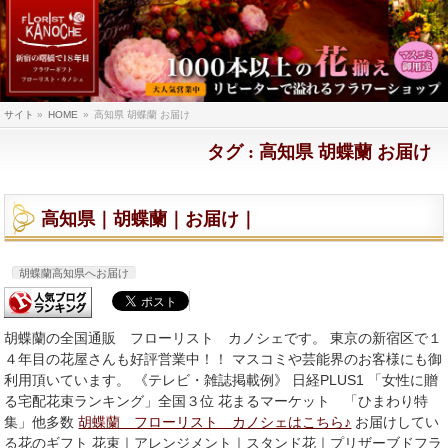
サイト
»
HOME
»
高知県 胡蝶蘭 お届け
タグ : 高知県 胡蝶蘭 お届け
高知県｜胡蝶蘭｜お届け｜
胡蝶蘭高知県へお届け
胡蝶蘭の全国通販 フローリスト カノシェです。 東京の新宿区で１
４年目の花屋さんも好評営業中！！ マスコミや芸能界のお客様にも御
利用頂いています。 《テレビ・雑誌掲載例》 日経PLUS1 「女性に贈
る宅配花束ランキング」全国３位 花まるマーケット 「ひまわり特
集」他多数
胡蝶蘭 フローリスト カノシェはこちら♪
お届けしてい
る花のギフト 花束｜アレンジメント｜スタンド花｜プリザーブドフラ