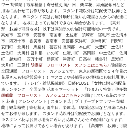
ワー 胡蝶蘭｜観葉植物｜寄せ植え 誕生日、楽屋花、結婚記念日など
用途にあわせてお作り致します。 スタンド花以外は宅配便でお届けと
なります。 ※スタンド花はお届け場所に近いお花屋さんからの配達に
なります。 地域によってお届けできない場合があります。 【高知
県 お届け可能地域】 以下は高知県のお届け可能地域の一例です。
高知市 室戸市 安芸市 南国市 土佐市 須崎市 宿毛市 土佐清水
市 四万十市 香美市 香南市 安芸郡 東洋町 奈半利町 田野町
安田町 北川村 馬路村 芸西村 長岡郡 本山町 大豊町 土佐郡
土佐町 大川村 吾川郡 いの町 仁淀川町 高岡郡 中土佐町 佐川
町 越知町 四万十町 檮原町 津野町 日高村 幡多郡 黒潮町
大月町 三原村
胡蝶蘭 フローリスト カノシェはこちら♪
胡蝶蘭の
全国通販 フローリスト カノシェです。 東京の新宿区で１４年目の
花屋さんも好評営業中！！ マスコミや芸能界のお客様にも御利用頂い
ています。 《テレビ・雑誌掲載例》 日経PLUS1 「女性に贈る宅配花
束ランキング」全国３位 花まるマーケット 「ひまわり特集」他多数
胡蝶蘭 フローリスト カノシェはこちら♪
お届けしている花のギフ
ト 花束｜アレンジメント｜スタンド花｜プリザーブドフラワー 胡蝶
蘭｜観葉植物｜寄せ植え 誕生日、楽屋花、結婚記念日など用途にあわ
せてお作り致します。 スタンド花以外は宅配便でお届けとなります。
※スタンド花はお届け場所に近いお花屋さんからの配達になります。
地域によってお届けできない場合があります。 【高知県 お届け可能