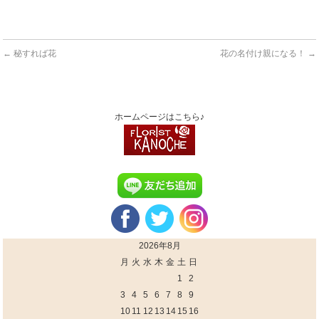
←
秘すれば花
花の名付け親になる！
→
ホームページはこちら♪
2026年8月
月
火
水
木
金
土
日
1
2
3
4
5
6
7
8
9
10
11
12
13
14
15
16