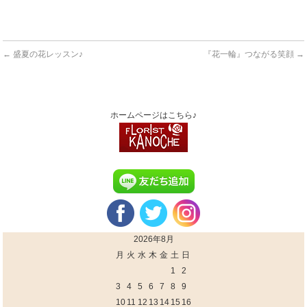
←
盛夏の花レッスン♪
『花一輪』つながる笑顔
→
ホームページはこちら♪
2026年8月
月
火
水
木
金
土
日
1
2
3
4
5
6
7
8
9
10
11
12
13
14
15
16