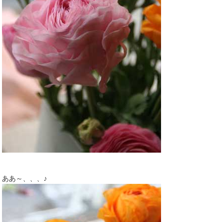
ああ～、、、♪