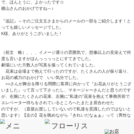
で、ほんとうに、よかったです☆
横山さんのおかげですね～♪
『追記』～そのご注文主さまからのメールの一部をご紹介します！と
っても嬉しいメッセージでした。
K様、ありがとうございました！
（前文 略）、、、イメージ通りの雰囲気で、想像以上の見栄えで何
度も言いますがほんっっっっとにすてきでした。
劇場にいた方数人が写真を撮ってくれていました。
花束は会場まで抱えて行ったのですが、たくさんの人が振り返り、
お花の威力のおかげで いい気分でした。
○○さんが舞台を降りる間際に客席に向かって『お花ありがとうござ
いました』って言って下さったし、マネージャーさんだと思うのです
が、右腕にたくさんの花束、左腕に“私達の”花束を抱えて事務所前で
エレベーター待ちをされているところへたまたま居合わせた
のですが、（直接お渡ししていないので私達を意識したのではないと
思います）【左の】花を眺めながら『きれいだなぁぁ』って（男性な
のに）花へ向かってハートマークの
タメ息交じりにつぶやいて（笑）