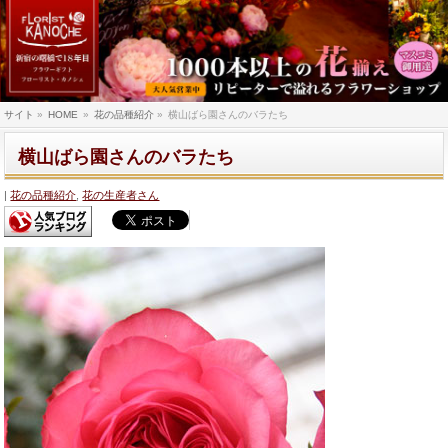
サイト
»
HOME
»
花の品種紹介
»
横山ばら園さんのバラたち
横山ばら園さんのバラたち
花の品種紹介
,
花の生産者さん