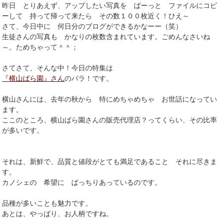
昨日 とりあえず、アップしたい写真を ばーっと ファイルにコピ
ーして 持って帰って来たら その数１００枚近く！ひえ～
さて、今日中に 何日分のブログができるかなーー（笑）
生徒さんの写真も かなりの枚数含まれています。ごめんなさいね
～。ためちゃって＾＾；
さてさて、そんな中！今日の特集は
『横山ばら園』さん
のバラ！です。
横山さんには、去年の秋から 特にめちゃめちゃ お世話になってい
ます。
ここのところ、横山ばら園さんの販売代理店？ってくらい、その比率
が多いです。
それは、新鮮で、品質と値段がとても満足であること それに尽きま
す。
カノシェの 希望に ばっちりあっているのです。
品種が多いことも魅力です。
あとは、やっぱり、お人柄ですね。